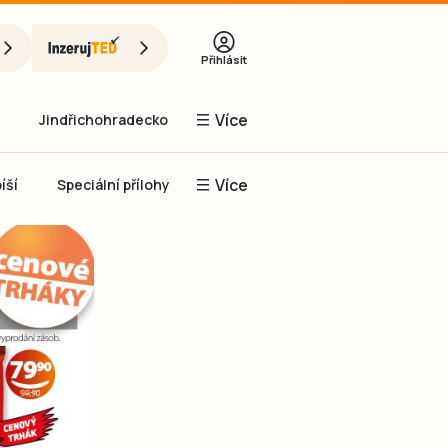
Přihlásit
Více
Jindřichohradecko
Více
íší
Speciální přílohy
Prachaticko
Inzerce
Obnovit heslo
řihlásit se
it se přes Facebook
čet, chci se
Registrovat