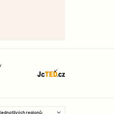
y
ě jednotlivých regionů: