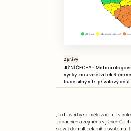
Zprávy
JIŽNÍ ČECHY – Meteorologové 
vyskytnou ve čtvrtek 3. červ
bude silný vítr, přívalový déšť
„To hlavní by se mělo začít dít v po
západních a zejména v jižních Čec
slévat do multicelárního systému