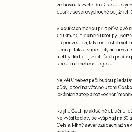
vrchovinu k východu až severovýchod
bouřky severovýchodně od jižních 
V bouřkách mohou přijít přívalové 
(70 km/h), ojediněle i kroupy. „Nelz
od podvečera, kdy roste střih větru
energii, takže supercely ani nevzni
měl být klid, do jižních Čech přijd
upozornili meteorologové.
Největší nebezpečí budou představ
půdy je teď na většině území České 
lokálních zátop a rozvodnění menší
Na jihu Čech je aktuálně oblačno,
Nejvyšší teploty se vyšplhají na 30
Celsia. Mírný severozápadní až sev