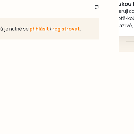
rukou kotě
Daruji do dobrých rukou
kotě-kočka, odčervené,
mazlivé, ihned k odběru.
ů je nutné se
přihlásit
/
registrovat
.