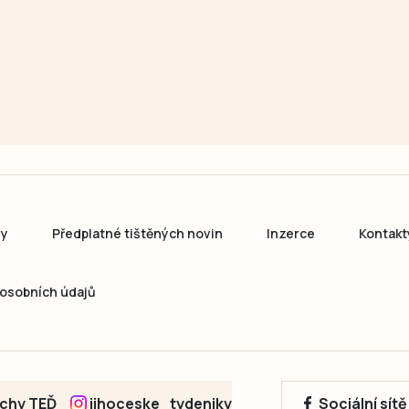
ny
Předplatné tištěných novin
Inzerce
Kontakt
osobních údajů
echy TEĎ
jihoceske_tydeniky
Sociální sít