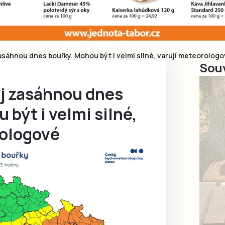
asáhnou dnes bouřky. Mohou být i velmi silné, varují meteorolog
Souv
aj zasáhnou dnes
 být i velmi silné,
rologové