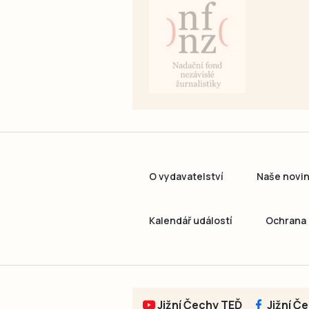
O vydavatelství
Naše novi
Kalendář událostí
Ochrana 
Jižní Čechy TEĎ
Jižní Č