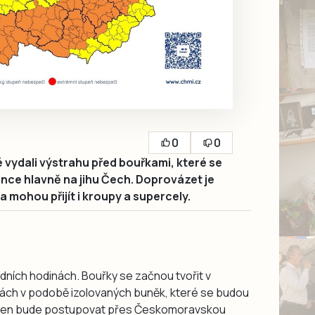
0
0
vydali výstrahu před bouřkami, které se
ence hlavně na jihu Čech. Doprovázet je
 a mohou přijít i kroupy a supercely.
ledních hodinách. Bouřky se začnou tvořit v
hách v podobě izolovaných buněk, které se budou
. Ten bude postupovat přes Českomoravskou