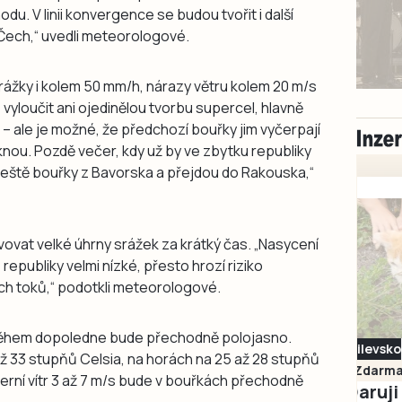
u. V linii konvergence se budou tvořit i další
Čech,“ uvedli meteorologové.
srážky i kolem 50 mm/h, nárazy větru kolem 20 m/s
e vyloučit ani ojedinělou tvorbu supercel, hlavně
 – ale je možné, že předchozí bouřky jim vyčerpají
knou. Pozdě večer, kdy už by ve zbytku republiky
ou ještě bouřky z Bavorska a přejdou do Rakouska,“
ovat velké úhrny srážek za krátký čas. „Nasycení
republiky velmi nízké, přesto hrozí riziko
ch toků,“ podotkli meteorologové.
 během dopoledne bude přechodně polojasno.
Milevsko
 až 33 stupňů Celsia, na horách na 25 až 28 stupňů
Zdarma / za odvoz
erní vítr 3 až 7 m/s bude v bouřkách přechodně
Daruji do dobrých