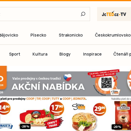
dějovicko
Písecko
Strakonicko
Českokrumlovsko
E-mail
Sport
Kultura
Blogy
Inspirace
Čtenáři p
Heslo
P
Přihlás
Ještě nemám ú