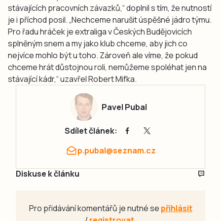
stávajících pracovních závazků,“ doplnil s tím, že nutností
je i příchod posil. „Nechceme narušit úspěšné jádro týmu.
Pro řadu hráček je extraliga v Českých Budějovicích
splněným snem a my jako klub chceme, aby jich co
nejvíce mohlo být u toho. Zároveň ale víme, že pokud
chceme hrát důstojnou roli, nemůžeme spoléhat jen na
stávající kádr,“ uzavřel Robert Mifka.
Pavel Pubal
Sdílet článek:
p.pubal@seznam.cz
Diskuse k článku
Pro přidávání komentářů je nutné se
přihlásit
/
registrovat
.