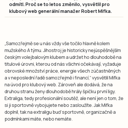
odmítl. Proč se to letos změnilo, vysvětlil pro
klubový web generální manažer Robert Mifka.
„Samozřejmě se u nás vždy vše točilo hlavně kolem
mužského A týmu. Jihostroj je historicky nejúspěšnějším
českým volejbalovým klubem a udržet ho dlouhodobě na
titulové úrovni, kterou od nás všichni očekávají, vyžaduje
obrovské množství práce, energie všech zúčastněných
a v neposlední řadě samozřejmě i financí,“ vysvětlil Mifka
na úvod pro klubový web. Zároveň ale dodává, že na
druhou stranu ženy dlouhodobě hrály špičku první ligy.
Extraliga, tedy profesionální soutěž, ale není jen o tom, že
si ji sportovně vybojujete nebo zasloužíte. Jak Mifka
doplnil, tak na extraligu buď sportovně, organizačně a
podmínkami máte, nebo nemáte.