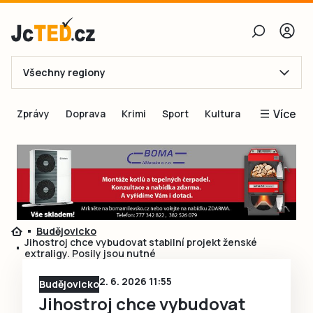
Všechny regiony
E-mail
Více
Zprávy
Doprava
Krimi
Sport
Kultura
Heslo
Blogy
Obnovit heslo
Inspirace
Čtenáři píší
Přihlásit se
Speciální přílohy
Budějovicko
Přihlásit se přes Facebook
Inzerce
Jihostroj chce vybudovat stabilní projekt ženské
extraligy. Posily jsou nutné
Ještě nemám účet, chci se
Registrovat
2. 6. 2026 11:55
Budějovicko
Jihostroj chce vybudovat