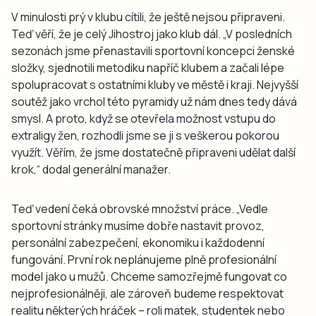
V minulosti prý v klubu cítili, že ještě nejsou připraveni.
Teď věří, že je celý Jihostroj jako klub dál. „V posledních
sezonách jsme přenastavili sportovní koncepci ženské
složky, sjednotili metodiku napříč klubem a začali lépe
spolupracovat s ostatními kluby ve městě i kraji. Nejvyšší
soutěž jako vrchol této pyramidy už nám dnes tedy dává
smysl. A proto, když se otevřela možnost vstupu do
extraligy žen, rozhodli jsme se ji s veškerou pokorou
využít. Věřím, že jsme dostatečně připraveni udělat další
krok,“ dodal generální manažer.
Teď vedení čeká obrovské množství práce. „Vedle
sportovní stránky musíme dobře nastavit provoz,
personální zabezpečení, ekonomiku i každodenní
fungování. První rok neplánujeme plně profesionální
model jako u mužů. Chceme samozřejmě fungovat co
nejprofesionálněji, ale zároveň budeme respektovat
realitu některých hráček – roli matek, studentek nebo