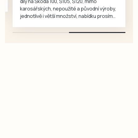
díly na Škoda 100, Š105, Š120, mimo
v…
karosářských, nepoužité a původní výroby,
jednotlivě i větší množství, nabídku prosím
pouze na e-mail: svorpi@seznam.cz.