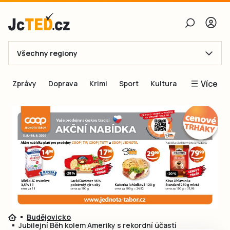
Všechny regiony
E-mail
Více
Zprávy
Doprava
Krimi
Sport
Kultura
Heslo
Blogy
Obnovit heslo
Inspirace
Čtenáři píší
Přihlásit se
Speciální přílohy
Přihlásit se přes Facebook
Inzerce
Ještě nemám účet, chci se
Registrovat
Budějovicko
Jubilejní Běh kolem Ameriky s rekordní účastí