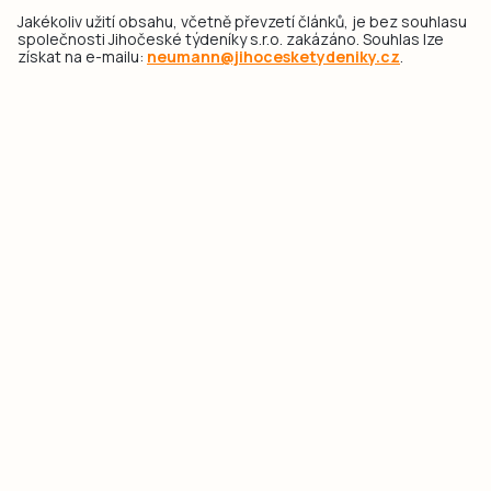
Jakékoliv užití obsahu, včetně převzetí článků, je bez souhlasu
společnosti Jihočeské týdeníky s.r.o. zakázáno. Souhlas lze
získat na e-mailu:
neumann@jihocesketydeniky.cz
.
2026 © Copyright Jihočeské týdeníky s.r.o.
Pravidla vkládání Inzerátů a zpracování osobních
údajů
Pravidla vkládání příspěvků
Hlavním cílem projektu „Nový vizuál webových stránek pro Jihočeské
týdeníky s.r.o." je optimalizace vizuálního stylu stávající značky a
modernizace grafického designu webu
jcted.cz
. Akcentována je funkčnost
uživatelského rozhraní webu, aby se stal moderním a přehledným zdrojem
důležitých a ověřených informací pro veřejnost. Projekt má zvýšit efektivitu a
zabezpečení poskytovaných služeb.
Projekt byl spolufinancován Evropskou unií z nástroje NextGenerationEU.