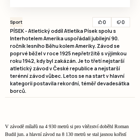
0
0
Sport
PÍSEK - Atletický oddíl Atletika Písek spolu s
Interhotelem Amerika uspořádali jubilejní 90.
ročník lesního Běhu kolem Ameriky. Závod se
poprvé běžel v roce 1925 nepřetržitě s výjimkou
roku 1942, kdy byl zakázán. Je to třetí nejstarší
atletický závod v České republice a nejstarší
terénní závod vůbec. Letos se na start v hlavní
kategorii postavila rekordní, téměř devadesátka
borců.
V závodě mílařů na 4 930 metrů si pro vítězství doběhl Roman
Budil jun. a hlavní závod na 8 130 metrů se stal jasnou kořistí