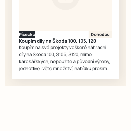
Jakuba Rataje.
včera sehrál…
Reprezentant
Dukly Prostějov
nasbíral během
osmi soutěžních
Písecko
Dohodou
seskoků pouhé tři
Koupím díly na Škoda 100, 105, 120
centimetry,
Koupím na své projekty veškeré náhradní
suverénně zvítězil
díly na Škoda 100, Š105, Š120, mimo
mezi jednotlivci a
karosářských, nepoužité a původní výroby,
společně se…
jednotlivě i větší množství, nabídku prosím
pouze na e-mail: svorpi@seznam.cz.