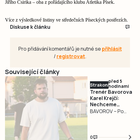
Jiřího Csirika – oba z pořádajícího klubu Atletika Písek.
Více z výsledkové listiny ve středečních Píseckých postřezích.
Diskuse k článku
Pro přidávání komentářů je nutné se
přihlásit
/
registrovat
.
Související články
před 5
Strakonicko
hodinami
Trenér Bavorova
Karel Krejčí:
Nechceme
budovat úplně
BAVOROV – Po
nové mužstvo
zkušenostech z
divize přichází
nová kapitola.
0