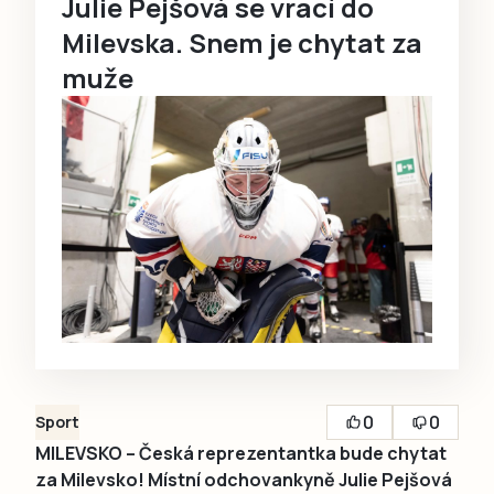
Julie Pejšová se vrací do
Milevska. Snem je chytat za
muže
0
0
Sport
MILEVSKO – Česká reprezentantka bude chytat
za Milevsko! Místní odchovankyně Julie Pejšová