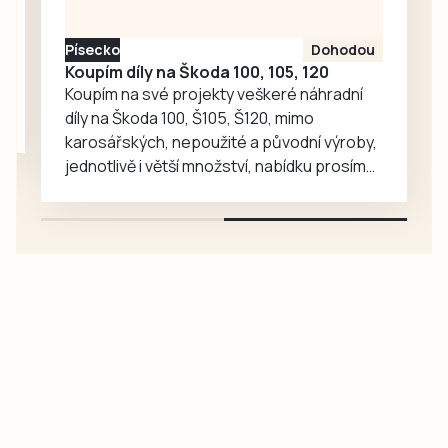
loni druhou ligu za
Táborsko, kde už…
Písecko
Dohodou
Koupím díly na Škoda 100, 105, 120
Koupím na své projekty veškeré náhradní
díly na Škoda 100, Š105, Š120, mimo
karosářských, nepoužité a původní výroby,
jednotlivě i větší množství, nabídku prosím
pouze na e-mail: svorpi@seznam.cz.