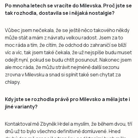
Po mnoha letech se vracíte do Milevska. Proč jste se
tak rozhodla, dostavila se i nějaká nostalgie?
Vůbec jsem nečekala, že se ještě něco takového někdy
může stát a mám z návratu velkou radost. Jsem za to
moc ráda a tím, že cítím, že odchod do zahraničí se blíží
víc a víc, tak jsem také čekala, že už nejspíše budu muset
odejít nyní, pokud se budu chtít posunout. Nakonec jsem
ale moc ráda, že můžu strávit nejméně další sezonu
zrovna v Milevsku a snad si splnit také sen chytat za
chlapy.
Kdy jste se rozhodla právě pro Milevsko a měla jste i
jiné varianty?
Kontaktoval mě Zbyněk Hrdel a myslím, že během dvou, tří
dnů už to bylo všechno definitivně domluvené. Hned