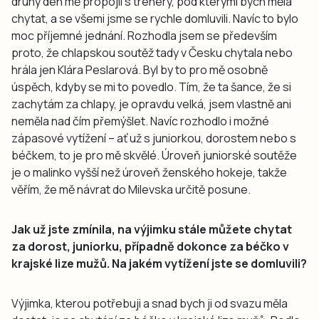
druhý den mě propojil s trenéry, pod kterými bych měla
chytat, a se všemi jsme se rychle domluvili. Navíc to bylo
moc příjemné jednání. Rozhodla jsem se především
proto, že chlapskou soutěž tady v Česku chytala nebo
hrála jen Klára Peslarová. Byl by to pro mě osobně
úspěch, kdyby se mi to povedlo. Tím, že ta šance, že si
zachytám za chlapy, je opravdu velká, jsem vlastně ani
neměla nad čím přemýšlet. Navíc rozhodlo i možné
zápasové vytížení – ať už s juniorkou, dorostem nebo s
béčkem, to je pro mě skvělé. Úroveň juniorské soutěže
je o malinko vyšší než úroveň ženského hokeje, takže
věřím, že mě návrat do Milevska určitě posune.
Jak už jste zmínila, na výjimku stále můžete chytat
za dorost, juniorku, případně dokonce za béčko v
krajské lize mužů. Na jakém vytížení jste se domluvili?
Výjimka, kterou potřebuji a snad bych ji od svazu měla