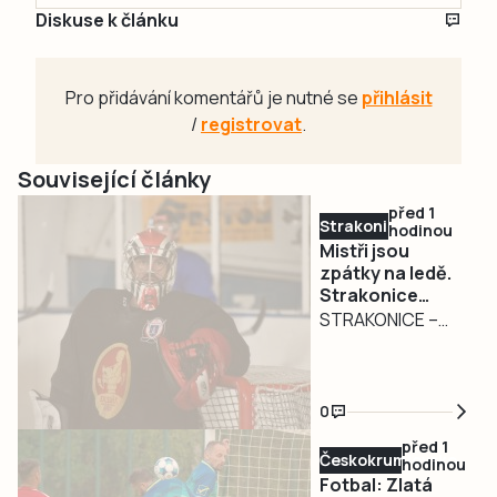
Diskuse k článku
Pro přidávání komentářů je nutné se
přihlásit
/
registrovat
.
Související články
před 1
Strakonicko
hodinou
Mistři jsou
zpátky na ledě.
Strakonice
zahájily přípravu
STRAKONICE –
na obhajobu
Strakoničtí
titulu
hokejisté, kteří
budou v
0
nadcházející
před 1
sezoně krajské
Českokrumlovsko
hodinou
ligy obhajovat
Fotbal: Zlatá