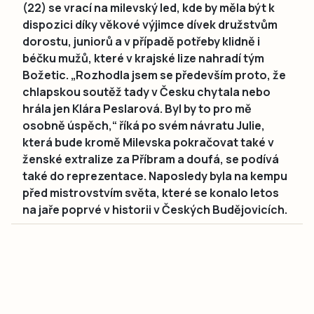
(22) se vrací na milevský led, kde by měla být k
dispozici díky věkové výjimce dívek družstvům
dorostu, juniorů a v případě potřeby klidně i
béčku mužů, které v krajské lize nahradí tým
Božetic. „Rozhodla jsem se především proto, že
chlapskou soutěž tady v Česku chytala nebo
hrála jen Klára Peslarová. Byl by to pro mě
osobně úspěch,“ říká po svém návratu Julie,
která bude kromě Milevska pokračovat také v
ženské extralize za Příbram a doufá, se podívá
také do reprezentace. Naposledy byla na kempu
před mistrovstvím světa, které se konalo letos
na jaře poprvé v historii v Českých Budějovicích.