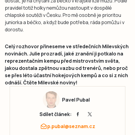
dostat, je na chytání za béčko v krajské lize mužů. Podle
pravidel totiž holky nemůžou nastoupit v dospělé
chlapské soutěži v Česku. Pro mě osobně je prioritou
juniorka a béčko, a když bude potřeba, ráda pomůžu i v
dorostu.
Celý rozhovor přineseme ve středečních Milevských
novinách. Julie prozradí, jaké zranění ji potkalo na
reprezentačním kempu před mistrovstvím světa,
jakou dostala zpětnou vazbu od trenérů, nebo proč
se přes léto účastní hokejových kempů a co si z nich
odnáší. Čtěte Milevské noviny!
Pavel Pubal
Sdílet článek:
p.pubal@seznam.cz