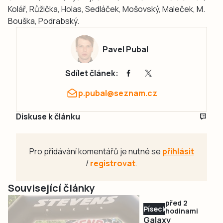
Kolář, Růžička, Holas, Sedláček, Mošovský, Maleček, M.
Bouška, Podrabský.
Pavel Pubal
Sdílet článek:
p.pubal@seznam.cz
Diskuse k článku
Pro přidávání komentářů je nutné se
přihlásit
/
registrovat
.
Související články
před 2
Písecko
hodinami
Galaxy