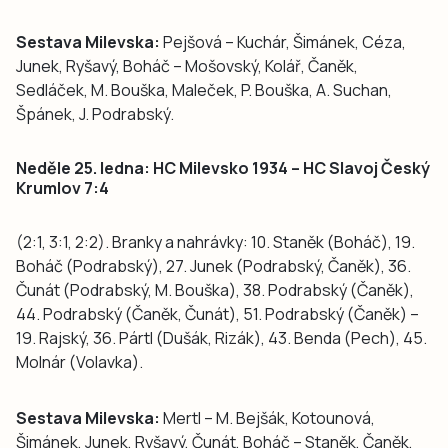
Sestava Milevska:
Pejšová – Kuchár, Šimánek, Céza,
Junek, Ryšavý, Boháč – Mošovský, Kolář, Čaněk,
Sedláček, M. Bouška, Maleček, P. Bouška, A. Suchan,
Špánek, J. Podrabský.
Neděle 25. ledna: HC Milevsko 1934 – HC Slavoj Český
Krumlov 7:4
(2:1, 3:1, 2:2). Branky a nahrávky: 10. Staněk (Boháč), 19.
Boháč (Podrabský), 27. Junek (Podrabský, Čaněk), 36.
Čunát (Podrabský, M. Bouška), 38. Podrabský (Čaněk),
44. Podrabský (Čaněk, Čunát), 51. Podrabský (Čaněk) –
19. Rajský, 36. Pártl (Dušák, Rizák), 43. Benda (Pech), 45.
Molnár (Volavka).
Sestava Milevska:
Mertl – M. Bejšák, Kotounová,
Šimánek, Junek, Ryšavý, Čunát, Boháč – Staněk, Čaněk,