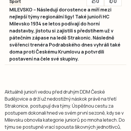
0
0
Sport
MILEVSKO – Následují dorostence a míří mezi
nejlepší týmy regionální ligy! Také junioři HC
Milevsko 1934 se letos podívají do horní
nadstavby, jistotu si zajistili s předstihem už v
pátečním zápase na ledě Strakonic. Následně
svěřenci trenéra Podrabského dnes vyhráli také
doma proti Českému Krumlovu a potvrdili
postavení na čele své skupiny.
Aktuálně junioři vedou před druhým DDM České
Budějovice a drží už nedostižný náskok právě na třetí
Strakonice, postupují dva týmy. Úspěšnou cestu za
postupem dokonali hned ve svém první sezoně, kdy se v
Milevsku obnovila kategorie juniorů po mnoha letech. Do
týmu se postupně vrací spousta šikovných jednotlivců,