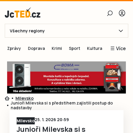
Všechny regiony
E-mail
Více
Zprávy
Doprava
Krimi
Sport
Kultura
Heslo
Blogy
Obnovit heslo
Inspirace
Čtenáři píší
Přihlásit se
Speciální přílohy
Milevsko
Přihlásit se přes Facebook
Inzerce
Junioři Milevska si s předstihem zajistili postup do
nadstavby
Ještě nemám účet, chci se
Registrovat
25. 1. 2026 20:59
Milevsko
Junioři Milevska si s