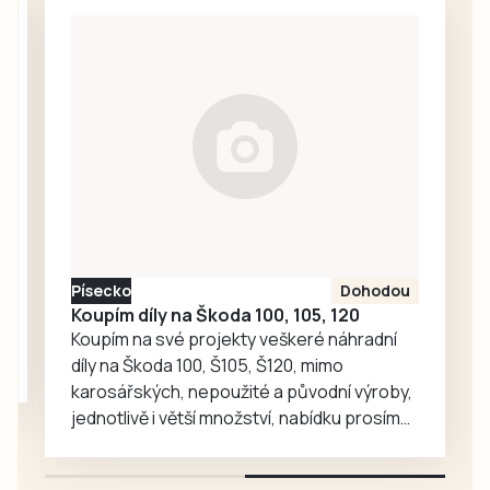
Hrát se bude
srpna na Velkém
tradiční turnaj
náměstí v
starých gard
Prachaticích.
Kučeř Cup nebo
Memoriály Jana
Hadáčka v
Božeticích a Vládi
Fořta a Tomáše
Měcháčka v…
Písecko
Dohodou
Koupím díly na Škoda 100, 105, 120
Koupím na své projekty veškeré náhradní
díly na Škoda 100, Š105, Š120, mimo
karosářských, nepoužité a původní výroby,
jednotlivě i větší množství, nabídku prosím
pouze na e-mail: svorpi@seznam.cz.