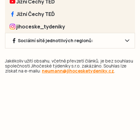
Jižní Čechy TEĎ
Jižní Čechy TEĎ
jihoceske_tydeniky
Sociální sítě jednotlivých regionů:
Jakékoliv užití obsahu, včetně převzetí článků, je bez souhlasu
společnosti Jihočeské týdeníky s.r.o. zakázáno. Souhlas lze
získat na e-mailu:
neumann@jihocesketydeniky.cz
.
2026 © Copyright Jihočeské týdeníky s.r.o.
Pravidla vkládání Inzerátů a zpracování osobních
údajů
Pravidla vkládání příspěvků
Hlavním cílem projektu „Nový vizuál webových stránek pro Jihočeské