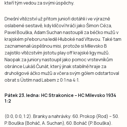
kteří tým vedou za svými úspěchy.
Dnešní vítězství už přitom junioři dotáhli i ve výrazně
oslabené sestavě, kdy klíčoví hráči jako Šimon Céza,
Pavel Bouška, Adam Suchan nastoupili za béčko mužů v
krajském přeboru na ledě Hluboké nad Vltavou. Také tam
zaznamenali úspěšnou misi, protože si Milevsko B
zajistilo vítězstvím jistotu play off krajské ligy mužů.
Naopak za juniory nastoupil jako pomoc vrstevníkům
obránce Lukáš Čunát, který jinak stabilně hraje za
druholigové áčko mužů a včera svým gólem odstartoval
obrat s Ústím nad Labem z 0:1 na 4:1.
Pátek 23. ledna: HC Strakonice – HC Milevsko 1934
1:2
(0:0, 0:0, 1:2). Branky a nahrávky: 60. Prokop (Rod) – 50.
P. Bouška (Boháč, A. Suchan), 60. Boháč (P. Bouška).