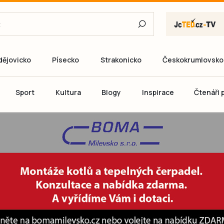
dějovicko
Písecko
Strakonicko
Českokrumlovsko
E-mail
Sport
Kultura
Blogy
Inspirace
Čtenáři p
Heslo
P
Přihlás
Ještě nemám ú