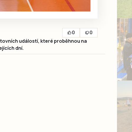
0
0
ovních událostí, které proběhnou na
ících dní.