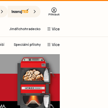
Přihlásit
Více
Jindřichohradecko
Více
íší
Speciální přílohy
Prachaticko
Inzerce
Obnovit heslo
řihlásit se
it se přes Facebook
čet, chci se
Registrovat