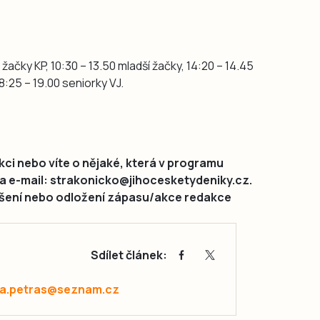
 žačky KP, 10:30 – 13.50 mladší žačky, 14:20 – 14.45
18:25 – 19.00 seniorky VJ.
ci nebo víte o nějaké, která v programu
na e-mail: strakonicko@jihocesketydeniky.cz.
rušení nebo odložení zápasu/akce redakce
Sdílet článek:
a.petras@seznam.cz