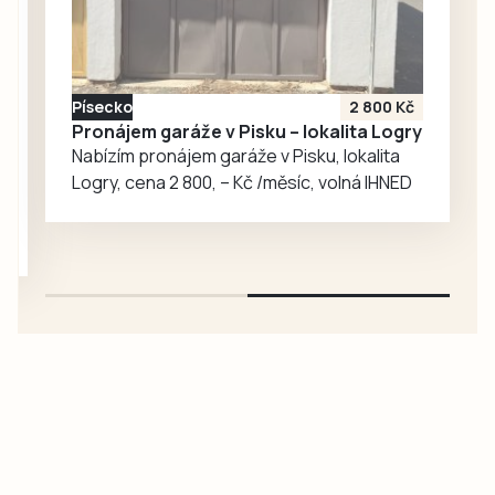
bude studovat
mezinárodní
obchod a zároveň
nastupovat za
Písecko
2 800 Kč
univerzitní tým. V
Pronájem garáže v Pisku – lokalita Logry
rozhovoru
Nabízím pronájem garáže v Pisku, lokalita
popisuje cestu za
Logry, cena 2 800, – Kč /měsíc, volná IHNED
svým snem,
náročný přijímací…