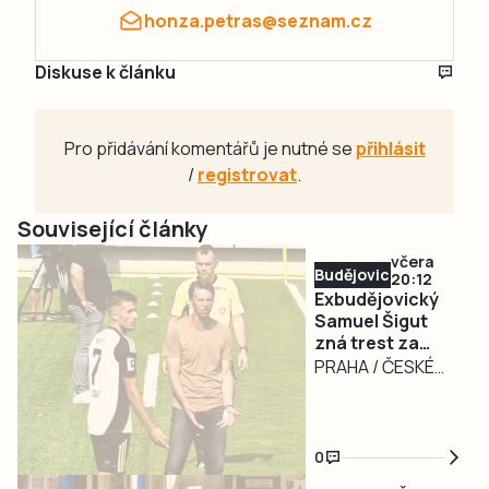
honza.petras@seznam.cz
Diskuse k článku
Pro přidávání komentářů je nutné se
přihlásit
/
registrovat
.
Související články
včera
Budějovicko
20:12
Exbudějovický
Samuel Šigut
zná trest za
úplatkářskou
PRAHA / ČESKÉ
aféru. Nezahraje
BUDĚJOVICE – Měl
si 16 měsíců
nakročeno k velké
kariéře, dneska už
0
měl být hráčem