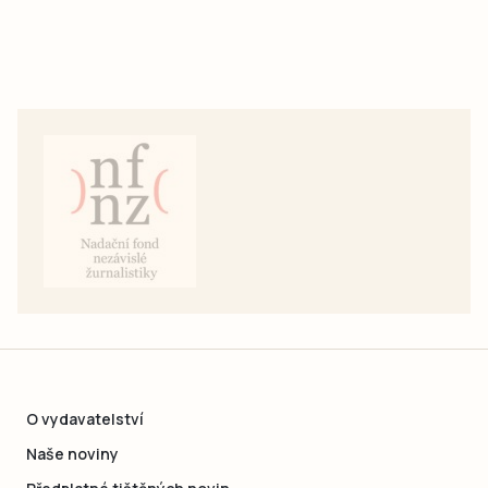
O vydavatelství
Naše noviny