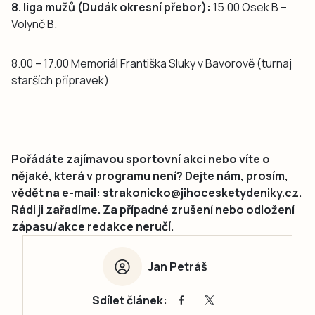
8. liga mužů (Dudák okresní přebor):
15.00 Osek B –
Volyně B.
8.00 – 17.00 Memoriál Františka Sluky v Bavorově (turnaj
starších přípravek)
Pořádáte zajímavou sportovní akci nebo víte o
nějaké, která v programu není? Dejte nám, prosím,
vědět na e-mail: strakonicko@jihocesketydeniky.cz.
Rádi ji zařadíme. Za případné zrušení nebo odložení
zápasu/akce redakce neručí.
Jan Petráš
Sdílet článek: