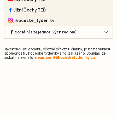
Jižní Čechy TEĎ
jihoceske_tydeniky
Sociální sítě jednotlivých regionů:
Jakékoliv užití obsahu, včetně převzetí článků, je bez souhlasu
společnosti Jihočeské týdeníky s.r.o. zakázáno. Souhlas lze
získat na e-mailu:
neumann@jihocesketydeniky.cz
.
2026 © Copyright Jihočeské týdeníky s.r.o.
Pravidla vkládání Inzerátů a zpracování osobních
údajů
Pravidla vkládání příspěvků
Hlavním cílem projektu „Nový vizuál webových stránek pro Jihočeské
týdeníky s.r.o." je optimalizace vizuálního stylu stávající značky a