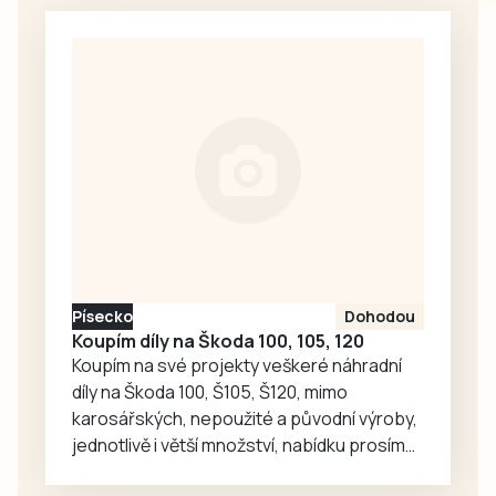
v přesnosti
dvěma góly v první
přistání ve
minutě zápasu.
Strakonicích, který
Oba týmy
proběhl o
nastoupily v
posledním
kombinovaných
červencovém
sestavách,
víkendu, z pohledu
protože Tábor
Jakuba Rataje.
včera sehrál…
Reprezentant
Dukly Prostějov
nasbíral během
osmi soutěžních
Písecko
Dohodou
seskoků pouhé tři
Koupím díly na Škoda 100, 105, 120
centimetry,
Koupím na své projekty veškeré náhradní
suverénně zvítězil
díly na Škoda 100, Š105, Š120, mimo
mezi jednotlivci a
karosářských, nepoužité a původní výroby,
společně se…
jednotlivě i větší množství, nabídku prosím
pouze na e-mail: svorpi@seznam.cz.