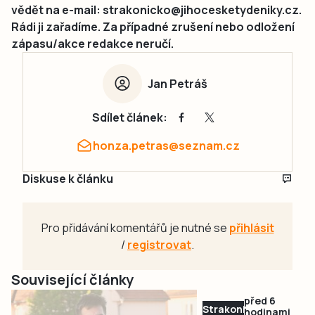
vědět na e-mail: strakonicko@jihocesketydeniky.cz.
Rádi ji zařadíme. Za případné zrušení nebo odložení
zápasu/akce redakce neručí.
Jan Petráš
Sdílet článek:
honza.petras@seznam.cz
Diskuse k článku
Pro přidávání komentářů je nutné se
přihlásit
/
registrovat
.
Související články
před 6
Strakonicko
hodinami