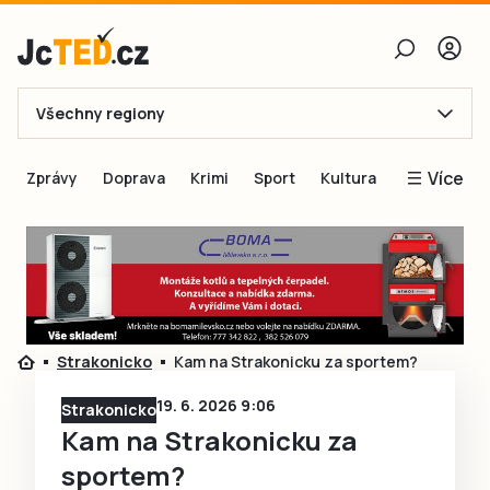
Všechny regiony
E-mail
Více
Zprávy
Doprava
Krimi
Sport
Kultura
Heslo
Blogy
Obnovit heslo
Inspirace
Čtenáři píší
Přihlásit se
Speciální přílohy
Strakonicko
Kam na Strakonicku za sportem?
Přihlásit se přes Facebook
Inzerce
19. 6. 2026 9:06
Strakonicko
Ještě nemám účet, chci se
Registrovat
Kam na Strakonicku za
sportem?