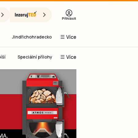
Přihlásit
Více
Jindřichohradecko
Více
íší
Speciální přílohy
Prachaticko
Inzerce
Obnovit heslo
řihlásit se
it se přes Facebook
čet, chci se
Registrovat