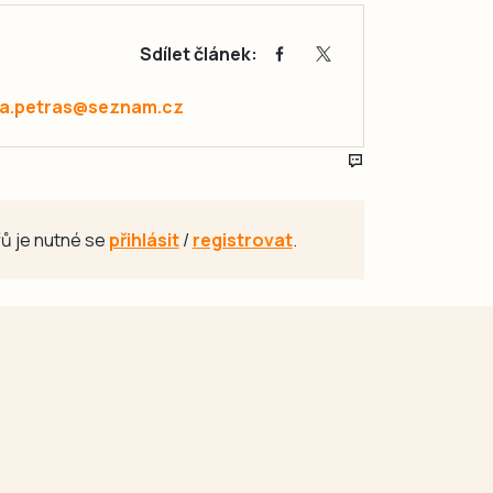
Sdílet článek:
a.petras@seznam.cz
ů je nutné se
přihlásit
/
registrovat
.