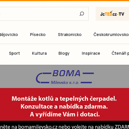
dějovicko
Písecko
Strakonicko
Českokrumlovsko
E-mail
Sport
Kultura
Blogy
Inspirace
Čtenáři p
Heslo
P
Přihlás
Ještě nemám ú