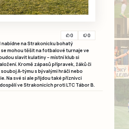
0
0
 nabídne na Strakonicku bohatý
se mohou těšit na fotbalové turnaje ve
budou slavit kulatiny – místní klub si
aložení. Kromě zápasů přípravek, žáků či
a souboj A-týmu s bývalými hráči nebo
. Na své si ale přijdou také příznivci
í dospělí ve Strakonicích proti LTC Tábor B.