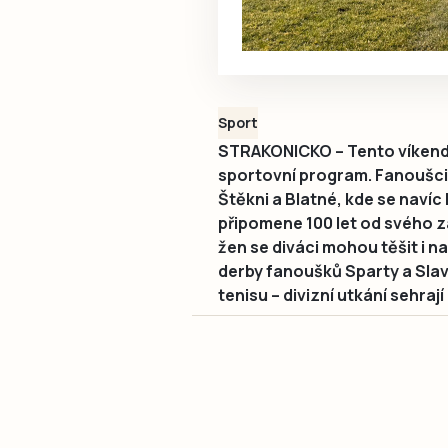
Sport
STRAKONICKO – Tento víkend
sportovní program. Fanoušci 
Štěkni a Blatné, kde se navíc 
připomene 100 let od svého z
žen se diváci mohou těšit i n
derby fanoušků Sparty a Slavie
tenisu – divizní utkání sehraj