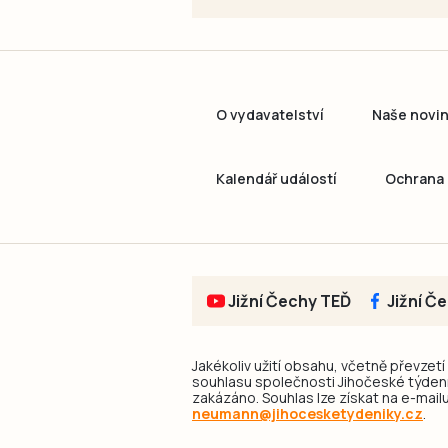
O vydavatelství
Naše novi
Kalendář událostí
Ochrana 
Jižní Čechy TEĎ
Jižní Č
Jakékoliv užití obsahu, včetně převzetí
souhlasu společnosti Jihočeské týdeník
zakázáno. Souhlas lze získat na e-mailu
neumann@jihocesketydeniky.cz
.