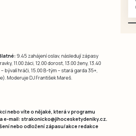
mazlivé, ihned k odběru.
Blatné:
9.45 zahájení oslav, následují zápasy
vky, 11.00 žáci, 12.00 dorost, 13.00 ženy, 13.40
 bývalí hráči, 15.00 B-tým – stará garda 35+,
ie). Moderuje DJ František Mareš.
ci nebo víte o nějaké, která v programu
na e-mail: strakonicko@jihocesketydeniky.cz.
rušení nebo odložení zápasu/akce redakce