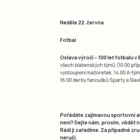
Neděle 22. června
Fotbal
Oslava výročí – 100 let fotbalu v 
všech blatenských týmů (10.00 přípra
vystoupení mažoretek, 14.00 A-tým –
16.00 derby fanoušků Sparty a Slav
Pořádáte zajímavou sportovní ak
není? Dejte nám, prosím, vědět 
Rádi ji zařadíme. Za případné z
neručí.