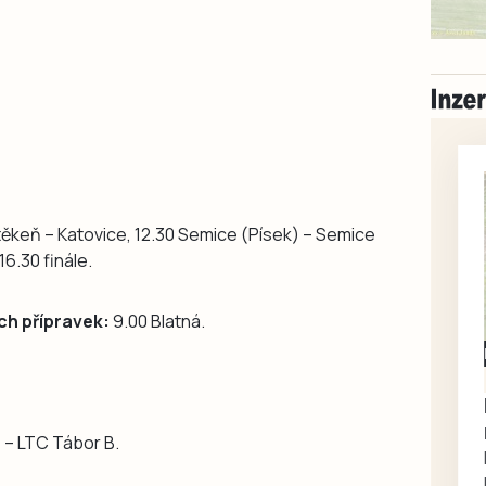
těkeň – Katovice, 12.30 Semice (Písek) – Semice
16.30 finále.
h přípravek:
9.00 Blatná.
Milevsko
Zdarma / za odvoz
Daruji do dobrých
rukou kotě
 – LTC Tábor B.
Daruji do dobrých rukou
kotě-kočka, odčervené,