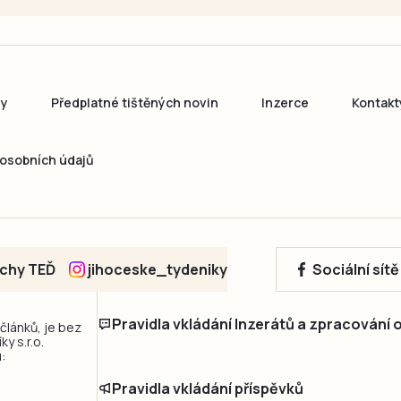
ny
Předplatné tištěných novin
Inzerce
Kontakt
osobních údajů
echy TEĎ
jihoceske_tydeniky
Sociální sít
Pravidla vkládání Inzerátů a zpracování
 článků, je bez
y s.r.o.
:
Pravidla vkládání příspěvků