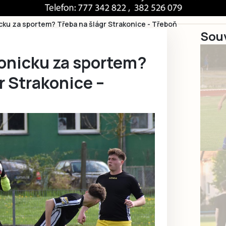
cku za sportem? Třeba na šlágr Strakonice - Třeboň
Souv
onicku za sportem?
r Strakonice –