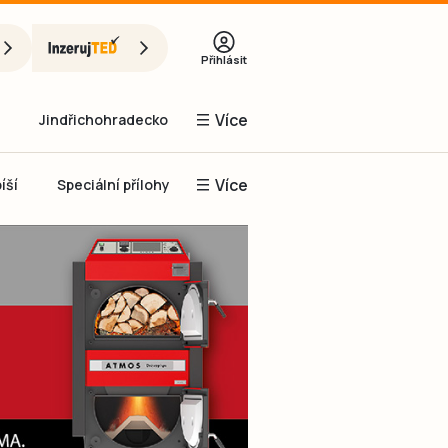
Přihlásit
Více
Jindřichohradecko
Více
íší
Speciální přílohy
Prachaticko
Inzerce
Obnovit heslo
řihlásit se
it se přes Facebook
čet, chci se
Registrovat