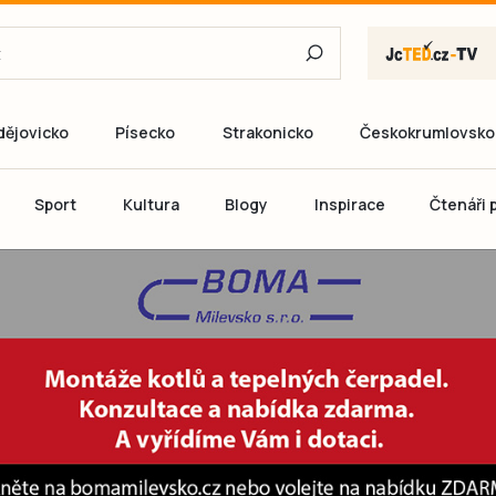
dějovicko
Písecko
Strakonicko
Českokrumlovsko
E-mail
Sport
Kultura
Blogy
Inspirace
Čtenáři p
Heslo
P
Přihlás
Ještě nemám ú