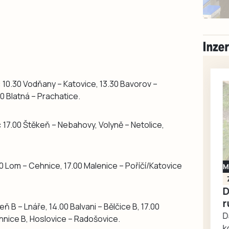
:
10.30 Vodňany – Katovice, 13.30 Bavorov –
0 Blatná – Prachatice.
:
17.00 Štěkeň – Nebahovy, Volyně – Netolice,
0 Lom – Cehnice, 17.00 Malenice – Poříčí/Katovice
Milevsko
Zdarma / za odvoz
Daruji do dobrých
rukou kotě
ň B – Lnáře, 14.00 Balvani – Bělčice B, 17.00
Daruji do dobrých rukou
hnice B, Hoslovice – Radošovice.
kotě-kočka, odčervené,