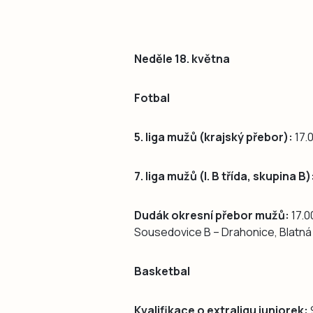
Neděle 18. května
Fotbal
5. liga mužů (krajský přebor):
17.
7. liga mužů (I. B třída, skupina B)
Dudák okresní přebor mužů:
17.0
Sousedovice B – Drahonice, Blatná 
Basketbal
Kvalifikace o extraligu juniorek: