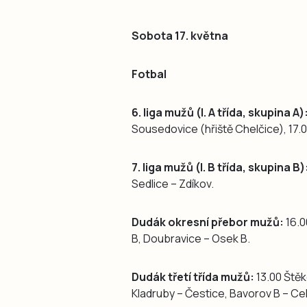
Sobota 17. května
Fotbal
6. liga mužů (I. A třída, skupina A)
Sousedovice (hřiště Chelčice), 17.0
7. liga mužů (I. B třída, skupina B)
Sedlice – Zdíkov.
Dudák okresní přebor mužů:
16.0
B, Doubravice – Osek B.
Dudák třetí třída mužů:
13.00 Štěke
Kladruby – Čestice, Bavorov B – Ce