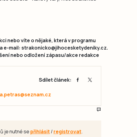
ci nebo víte o nějaké, která v programu
na e-mail: strakonicko@jihocesketydeniky.cz.
rušení nebo odložení zápasu/akce redakce
Sdílet článek:
a.petras@seznam.cz
ů je nutné se
přihlásit
/
registrovat
.