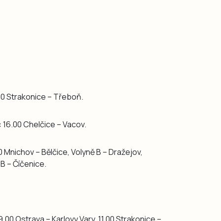
00 Strakonice – Třeboň.
:
16.00 Chelčice – Vacov.
0 Mnichov – Bělčice, Volyně B – Dražejov,
B – Číčenice.
9.00 Ostrava – Karlovy Vary, 11.00 Strakonice –