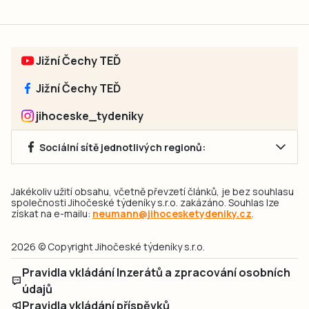
Jižní Čechy TEĎ
Jižní Čechy TEĎ
jihoceske_tydeniky
Sociální sítě jednotlivých regionů:
Jakékoliv užití obsahu, včetně převzetí článků, je bez souhlasu
společnosti Jihočeské týdeníky s.r.o. zakázáno. Souhlas lze
získat na e-mailu:
neumann@jihocesketydeniky.cz
.
2026 © Copyright Jihočeské týdeníky s.r.o.
Pravidla vkládání Inzerátů a zpracování osobních
údajů
Pravidla vkládání příspěvků