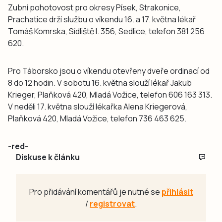
Zubní pohotovost pro okresy Písek, Strakonice,
Prachatice drží službu o víkendu 16. a 17. května lékař
Tomáš Komrska, Sídliště I. 356, Sedlice, telefon 381 256
620.
Pro Táborsko jsou o víkendu otevřeny dveře ordinací od
8 do 12 hodin. V sobotu 16. května slouží lékař Jakub
Krieger, Plaňková 420, Mladá Vožice, telefon 606 163 313.
V neděli 17. května slouží lékařka Alena Kriegerová,
Plaňková 420, Mladá Vožice, telefon 736 463 625.
-red-
Diskuse k článku
Pro přidávání komentářů je nutné se
přihlásit
/
registrovat
.