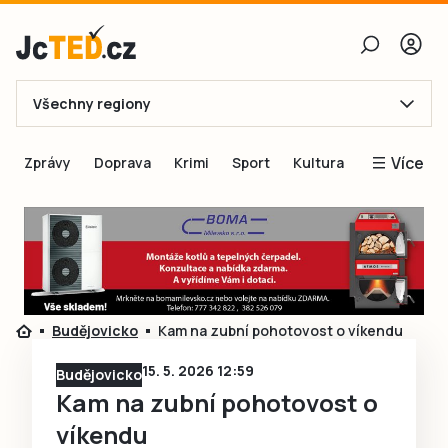
Všechny regiony
E-mail
Více
Zprávy
Doprava
Krimi
Sport
Kultura
Heslo
Blogy
Obnovit heslo
Inspirace
Čtenáři píší
Přihlásit se
Speciální přílohy
Budějovicko
Kam na zubní pohotovost o víkendu
Přihlásit se přes Facebook
Inzerce
15. 5. 2026 12:59
Budějovicko
Ještě nemám účet, chci se
Registrovat
Kam na zubní pohotovost o
víkendu