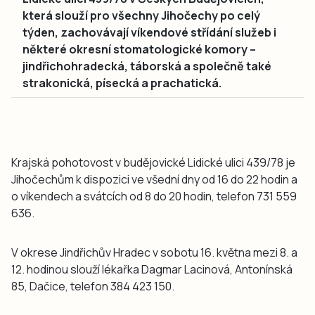
která slouží pro všechny Jihočechy po celý
týden, zachovávají víkendové střídání služeb i
některé okresní stomatologické komory –
jindřichohradecká, táborská a společně také
strakonická, písecká a prachatická.
Krajská pohotovost v budějovické Lidické ulici 439/78 je
Jihočechům k dispozici ve všední dny od 16 do 22 hodin a
o víkendech a svátcích od 8 do 20 hodin, telefon 731 559
636.
V okrese Jindřichův Hradec v sobotu 16. května mezi 8. a
12. hodinou slouží lékařka Dagmar Lacinová, Antonínská
85, Dačice, telefon 384 423 150.