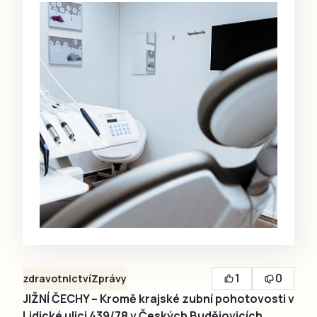
1
0
zdravotnictví
Zprávy
JIŽNÍ ČECHY – Kromě krajské zubní pohotovosti v
Lidické ulici 439/78 v Českých Budějovicích,