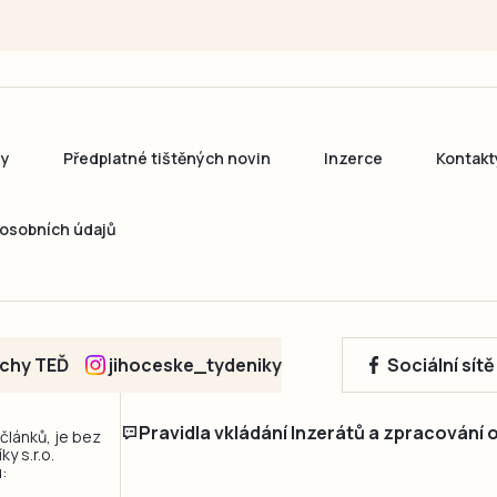
ny
Předplatné tištěných novin
Inzerce
Kontakt
osobních údajů
echy TEĎ
jihoceske_tydeniky
Sociální sít
Pravidla vkládání Inzerátů a zpracování
 článků, je bez
y s.r.o.
: