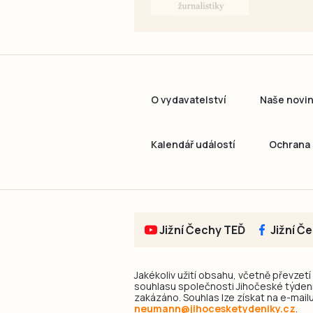
O vydavatelství
Naše novi
Kalendář událostí
Ochrana 
Jižní Čechy TEĎ
Jižní Č
Jakékoliv užití obsahu, včetně převzetí
souhlasu společnosti Jihočeské týdeník
zakázáno. Souhlas lze získat na e-mailu
neumann@jihocesketydeniky.cz
.