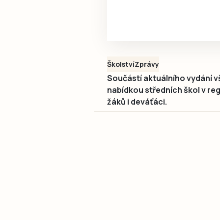
Školství
Zprávy
Součástí aktuálního vydání v
nabídkou středních škol v regi
žáků i deváťáci.