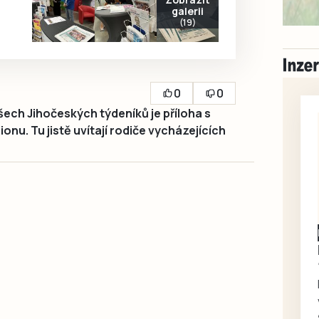
galerii
(19)
0
0
šech Jihočeských týdeníků je příloha s
onu. Tu jistě uvítají rodiče vycházejících