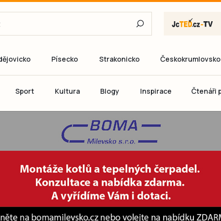
dějovicko
Písecko
Strakonicko
Českokrumlovsko
E-mail
Sport
Kultura
Blogy
Inspirace
Čtenáři p
Heslo
P
Přihlás
Ještě nemám ú