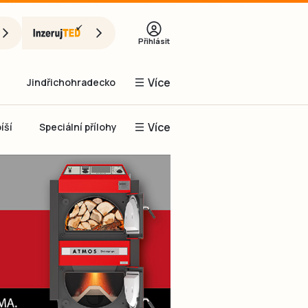
Přihlásit
Více
Jindřichohradecko
Více
íší
Speciální přílohy
Prachaticko
Inzerce
Obnovit heslo
řihlásit se
it se přes Facebook
čet, chci se
Registrovat