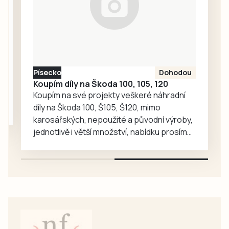
nadšenců v rámci
závodu XTERRA
Czech 2026. Vše
vypukne v pátek 7.
srpna na Velkém
náměstí v
Písecko
Dohodou
Prachaticích.
Koupím díly na Škoda 100, 105, 120
Koupím na své projekty veškeré náhradní
díly na Škoda 100, Š105, Š120, mimo
karosářských, nepoužité a původní výroby,
jednotlivě i větší množství, nabídku prosím
pouze na e-mail: svorpi@seznam.cz.