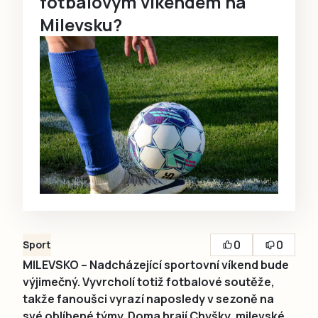
fotbalovým víkendem na
Milevsku?
0
0
Sport
MILEVSKO – Nadcházející sportovní víkend bude
výjimečný. Vyvrcholí totiž fotbalové soutěže,
takže fanoušci vyrazí naposledy v sezoně na
své oblíbené týmy. Doma hrají Chyšky, milevské