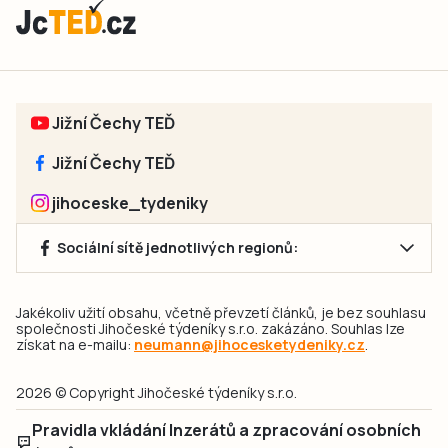
Jižní Čechy TEĎ
Jižní Čechy TEĎ
jihoceske_tydeniky
Sociální sítě jednotlivých regionů:
Jakékoliv užití obsahu, včetně převzetí článků, je bez souhlasu
společnosti Jihočeské týdeníky s.r.o. zakázáno. Souhlas lze
získat na e-mailu:
neumann@jihocesketydeniky.cz
.
2026 © Copyright Jihočeské týdeníky s.r.o.
Pravidla vkládání Inzerátů a zpracování osobních