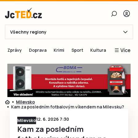
Všechny regiony
E-mail
Více
Zprávy
Doprava
Krimi
Sport
Kultura
Heslo
Blogy
Obnovit heslo
Inspirace
Čtenáři píší
Přihlásit se
Speciální přílohy
Milevsko
Přihlásit se přes Facebook
Inzerce
Kam za posledním fotbalovým víkendem na Milevsku?
Ještě nemám účet, chci se
Registrovat
12. 6. 2026 7:30
Milevsko
Kam za posledním