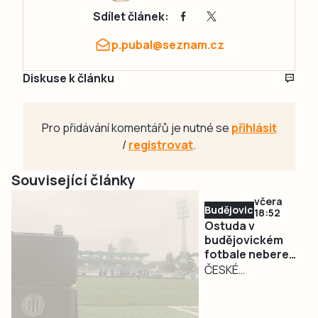
Sdílet článek:
p.pubal@seznam.cz
Diskuse k článku
Pro přidávání komentářů je nutné se
přihlásit
/
registrovat
.
Související články
včera
Budějovicko
18:52
Ostuda v
budějovickém
fotbale nebere
konce. Dynamo
ČESKÉ
odhlásilo béčko
BUDĚJOVICE –
z divize, pokuta
Den před startem
půl milionu