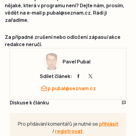
nějaké, která v programu není? Dejte nám, prosím,
vědět na e-mail p.pubal@seznam.cz. Rádi ji
zařadíme.
Za případné zrušení nebo odložení zápasu/akce
redakce neručí.
Pavel Pubal
Sdílet článek:
p.pubal@seznam.cz
Diskuse k článku
Pro přidávání komentářů je nutné se
přihlásit
/
registrovat
.