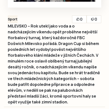
0
0
Sport
MILEVSKO – Rok utekl jako voda a o
nadcházejícím víkendu opět proběhne největší
florbalový turnaj, který každoročně FBC
Došwich Milevsko pořádá. Dragon Cup si během
posledních let vydobyl pověst největšího
florbalového klání mládeže v jižních Čechách. V
minulém roce oslavil oblíbený turnaj jubilejní
desátý ročník, o nadcházejícím víkendu napíše
svou jedenáctou kapitolu. Bude se hrát tradičně
ve třech mládežnických kategoriích – sobota
bude patřit dopoledne přípravce a odpoledne
elévům, v neděli se pak na palubovkách
představí mladší žáci, kromě sportovní haly se
opět využije také zimní stadion.