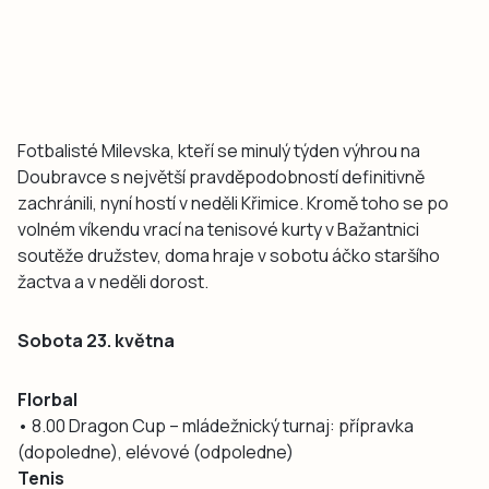
Fotbalisté Milevska, kteří se minulý týden výhrou na
Doubravce s největší pravděpodobností definitivně
zachránili, nyní hostí v neděli Křimice. Kromě toho se po
volném víkendu vrací na tenisové kurty v Bažantnici
soutěže družstev, doma hraje v sobotu áčko staršího
žactva a v neděli dorost.
Sobota 23. května
Florbal
• 8.00 Dragon Cup – mládežnický turnaj: přípravka
(dopoledne), elévové (odpoledne)
Tenis