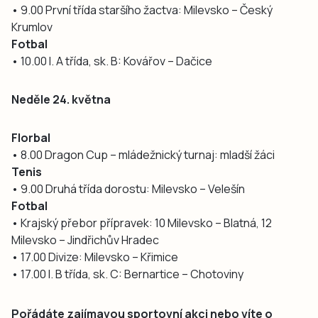
• 9.00 První třída staršího žactva: Milevsko – Český
Krumlov
Fotbal
• 10.00 I. A třída, sk. B: Kovářov – Dačice
Neděle 24. května
Florbal
• 8.00 Dragon Cup – mládežnický turnaj: mladší žáci
Tenis
• 9.00 Druhá třída dorostu: Milevsko – Velešín
Fotbal
• Krajský přebor přípravek: 10 Milevsko – Blatná, 12
Milevsko – Jindřichův Hradec
• 17.00 Divize: Milevsko – Křimice
• 17.00 I. B třída, sk. C: Bernartice – Chotoviny
Pořádáte zajímavou sportovní akci nebo víte o