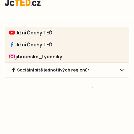
Jižní Čechy TEĎ
Jižní Čechy TEĎ
jihoceske_tydeniky
Sociální sítě jednotlivých regionů:
Jakékoliv užití obsahu, včetně převzetí článků, je bez souhlasu
společnosti Jihočeské týdeníky s.r.o. zakázáno. Souhlas lze
získat na e-mailu:
neumann@jihocesketydeniky.cz
.
2026 © Copyright Jihočeské týdeníky s.r.o.
Pravidla vkládání Inzerátů a zpracování osobních
údajů