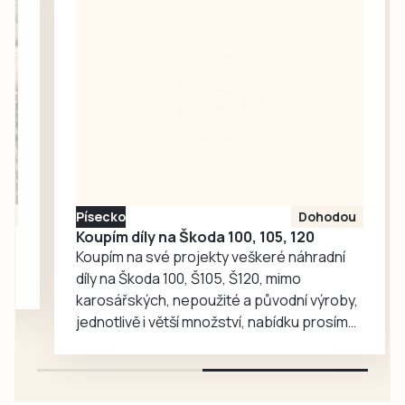
v sobotu 8. srpna
historické plakáty,
již 21. ročník
vývoj dresu klubu,
Krosového běhu v
historické pálky
Plané nad Lužnicí.
či…
Na start
šestikilometrového
hlavního závodu
se ve všech
věkových
kategoriích
Písecko
Dohodou
postavilo 19 běžců
Koupím díly na Škoda 100, 105, 120
a běžkyň, tedy o
Koupím na své projekty veškeré náhradní
sedm méně…
díly na Škoda 100, Š105, Š120, mimo
karosářských, nepoužité a původní výroby,
jednotlivě i větší množství, nabídku prosím
pouze na e-mail: svorpi@seznam.cz.