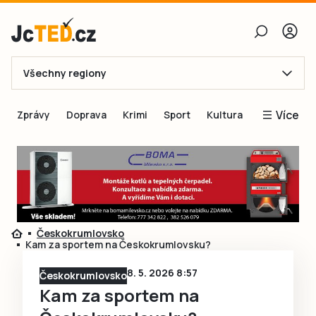
Všechny regiony
E-mail
Více
Zprávy
Doprava
Krimi
Sport
Kultura
Heslo
Blogy
Obnovit heslo
Inspirace
Čtenáři píší
Přihlásit se
Speciální přílohy
Českokrumlovsko
Přihlásit se přes Facebook
Inzerce
Kam za sportem na Českokrumlovsku?
Ještě nemám účet, chci se
Registrovat
8. 5. 2026 8:57
Českokrumlovsko
Kam za sportem na