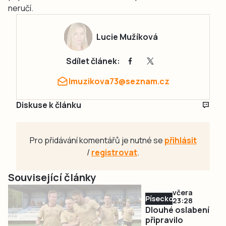
neručí.
Lucie Mužíková
Sdílet článek:
lmuzikova73@seznam.cz
Diskuse k článku
Pro přidávání komentářů je nutné se
přihlásit
/
registrovat
.
Související články
včera
Písecko
23:28
Dlouhé oslabení
připravilo