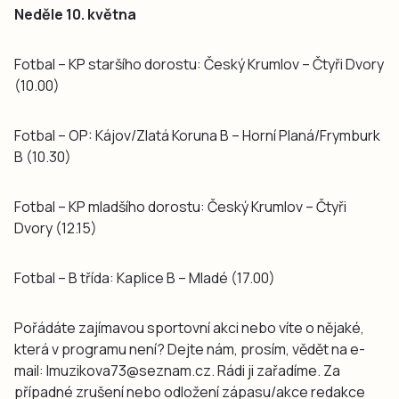
Neděle 10. května
Fotbal – KP staršího dorostu: Český Krumlov – Čtyři Dvory
(10.00)
Fotbal – OP: Kájov/Zlatá Koruna B – Horní Planá/Frymburk
B (10.30)
Fotbal – KP mladšího dorostu: Český Krumlov – Čtyři
Dvory (12.15)
Fotbal – B třída: Kaplice B – Mladé (17.00)
Pořádáte zajímavou sportovní akci nebo víte o nějaké,
která v programu není? Dejte nám, prosím, vědět na e-
mail: lmuzikova73@seznam.cz. Rádi ji zařadíme. Za
případné zrušení nebo odložení zápasu/akce redakce