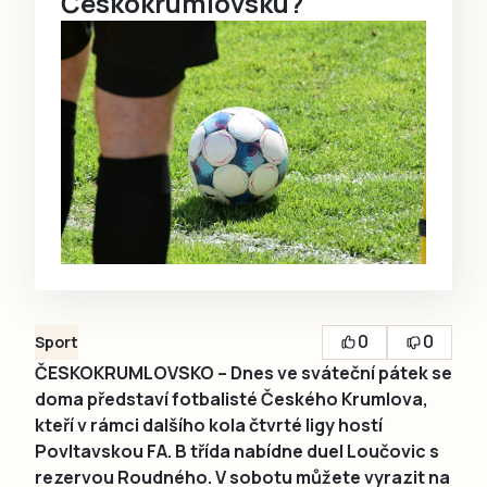
Českokrumlovsku?
0
0
Sport
ČESKOKRUMLOVSKO – Dnes ve sváteční pátek se
doma představí fotbalisté Českého Krumlova,
kteří v rámci dalšího kola čtvrté ligy hostí
Povltavskou FA. B třída nabídne duel Loučovic s
rezervou Roudného. V sobotu můžete vyrazit na