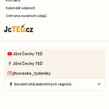
Kontakty
Kalendář událostí
Ochrana osobních údajů
Jižní Čechy TEĎ
Jižní Čechy TEĎ
jihoceske_tydeniky
Sociální sítě jednotlivých regionů:
Jakékoliv užití obsahu, včetně převzetí článků, je bez souhlasu
společnosti Jihočeské týdeníky s.r.o. zakázáno. Souhlas lze
získat na e-mailu:
neumann@jihocesketydeniky.cz
.