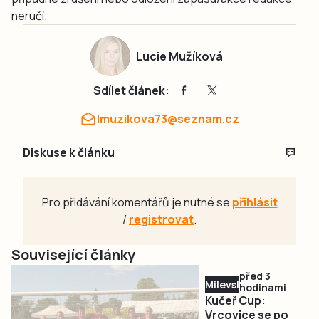
neručí.
Lucie Mužíková
Sdílet článek:
lmuzikova73@seznam.cz
Diskuse k článku
Pro přidávání komentářů je nutné se
přihlásit
/
registrovat
.
Související články
před 3
Milevsko
hodinami
Kučeř Cup:
Vrcovice se po