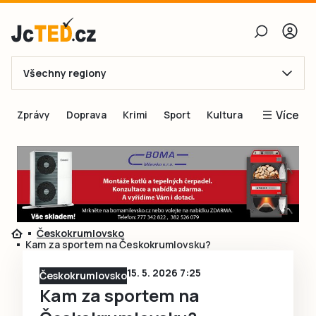
Všechny regiony
E-mail
Více
Zprávy
Doprava
Krimi
Sport
Kultura
Heslo
Blogy
Obnovit heslo
Inspirace
Čtenáři píší
Přihlásit se
Speciální přílohy
Českokrumlovsko
Přihlásit se přes Facebook
Inzerce
Kam za sportem na Českokrumlovsku?
Ještě nemám účet, chci se
Registrovat
15. 5. 2026 7:25
Českokrumlovsko
Kam za sportem na