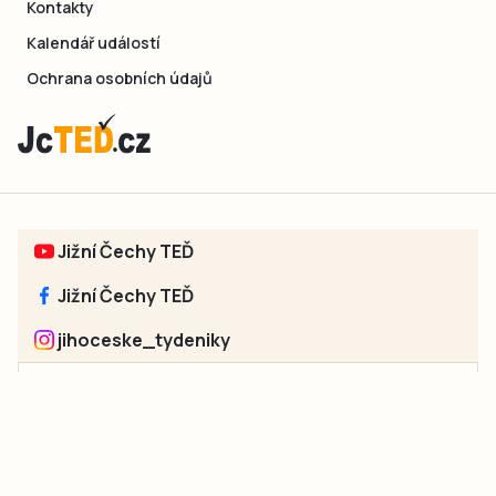
Kontakty
Kalendář událostí
Ochrana osobních údajů
Jižní Čechy TEĎ
Jižní Čechy TEĎ
jihoceske_tydeniky
Sociální sítě jednotlivých regionů:
Jakékoliv užití obsahu, včetně převzetí článků, je bez souhlasu
společnosti Jihočeské týdeníky s.r.o. zakázáno. Souhlas lze