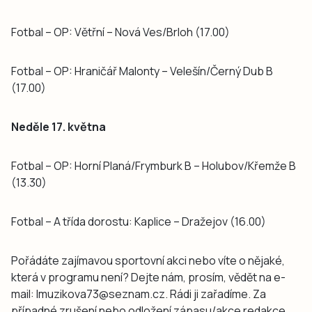
Fotbal – OP: Větřní – Nová Ves/Brloh (17.00)
Fotbal – OP: Hraničář Malonty – Velešín/Černý Dub B
(17.00)
Neděle 17. května
Fotbal – OP: Horní Planá/Frymburk B – Holubov/Křemže B
(13.30)
Fotbal – A třída dorostu: Kaplice – Dražejov (16.00)
Pořádáte zajímavou sportovní akci nebo víte o nějaké,
která v programu není? Dejte nám, prosím, vědět na e-
mail: lmuzikova73@seznam.cz. Rádi ji zařadíme. Za
případné zrušení nebo odložení zápasu/akce redakce