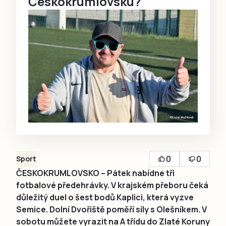
Českokrumlovsku?
0
0
Sport
ČESKOKRUMLOVSKO – Pátek nabídne tři
fotbalové předehrávky. V krajském přeboru čeká
důležitý duel o šest bodů Kaplici, která vyzve
Semice. Dolní Dvořiště poměří síly s Olešníkem. V
sobotu můžete vyrazit na A třídu do Zlaté Koruny