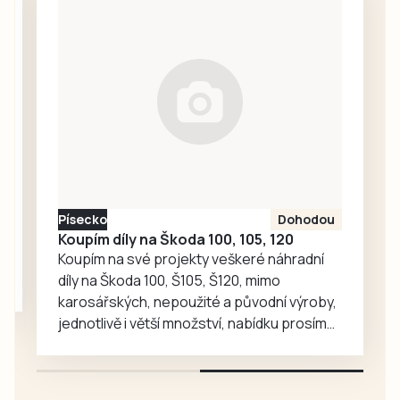
Hladových hrochů
hrálo první mistrák
připravili den
ve Zdicích (3:1).
naplněný zábavou
Svěřenci…
a různými hrami.
Ve VIP prostorách
si mohli zájemci
prohlédnout staré
softballové
vybavení,
historické plakáty,
Písecko
Dohodou
vývoj dresu klubu,
Koupím díly na Škoda 100, 105, 120
historické pálky
Koupím na své projekty veškeré náhradní
či…
díly na Škoda 100, Š105, Š120, mimo
karosářských, nepoužité a původní výroby,
jednotlivě i větší množství, nabídku prosím
pouze na e-mail: svorpi@seznam.cz.