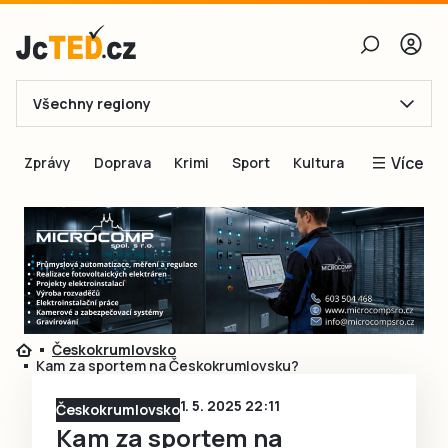
Všechny regiony
E-mail
Více
Zprávy
Doprava
Krimi
Sport
Kultura
Heslo
Blogy
Obnovit heslo
Inspirace
Čtenáři píší
Přihlásit se
Speciální přílohy
Přihlásit se přes Facebook
Inzerce
Českokrumlovsko
Kam za sportem na Českokrumlovsku?
Ještě nemám účet, chci se
Registrovat
1. 5. 2025 22:11
Českokrumlovsko
Kam za sportem na