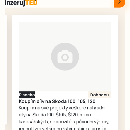
utvořené druhé
celostátní turnaj
české ligy.
dospělých
Jihočeši do třetí
kategorie C v
ligy vstoupili
Bažantnici. Do
výborně, pražskou
singla šel jako
Admiru…
nejvýše nasazený
Jiří Kubeš z
Lokomotivy Zdice
(1995) a došel až
do finále, kam
vstupoval jako
favorit proti
čtyřce turnaje
Písecko
Dohodou
Tomáši Vencovi z
Koupím díly na Škoda 100, 105, 120
LTC Humpolec….
Koupím na své projekty veškeré náhradní
díly na Škoda 100, Š105, Š120, mimo
karosářských, nepoužité a původní výroby,
jednotlivě i větší množství, nabídku prosím