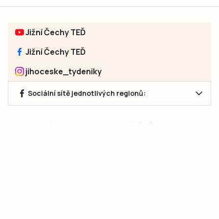
Jižní Čechy TEĎ
Jižní Čechy TEĎ
jihoceske_tydeniky
Sociální sítě jednotlivých regionů:
Jakékoliv užití obsahu, včetně převzetí článků, je bez souhlasu
společnosti Jihočeské týdeníky s.r.o. zakázáno. Souhlas lze
získat na e-mailu:
neumann@jihocesketydeniky.cz
.
2026 © Copyright Jihočeské týdeníky s.r.o.
Pravidla vkládání Inzerátů a zpracování osobních
údajů
Pravidla vkládání příspěvků