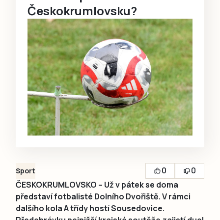
Českokrumlovsku?
0
0
Sport
ČESKOKRUMLOVSKO – Už v pátek se doma
představí fotbalisté Dolního Dvořiště. V rámci
dalšího kola A třídy hostí Sousedovice.
Předehrávku nejnižší krajské soutěže zajistí duel