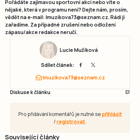
Pořádáte zajímavou sportovní akci nebo víte o
nějaké, která v programu není? Dejte nám, prosím,
vědět na e-mail: lmuzikova73@seznam.cz. Rádi ji
zařadíme. Za případné zrušení nebo odložení
zápasu/akce redakce neručí.
Lucie Mužíková
Sdílet článek:
lmuzikova73@seznam.cz
Diskuse k článku
Pro přidávání komentářů je nutné se
přihlásit
/
registrovat
.
Související články