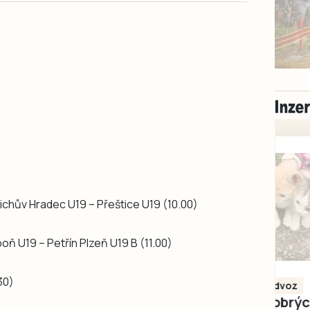
řichův Hradec U19 – Přeštice U19 (10.00)
oň U19 – Petřín Plzeň U19 B (11.00)
Milevsko
30)
Zdarma / za odvoz
Daruji do dobrých