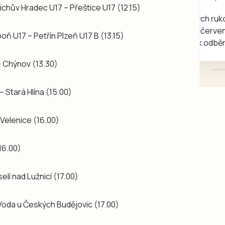
rukou kotě
řichův Hradec U17 – Přeštice U17 (12.15)
Daruji do dobrých rukou
kotě-kočka, odčervené,
oň U17 – Petřín Plzeň U17 B (13.15)
mazlivé, ihned k odběru.
– Chýnov (13.30)
 Stará Hlína (15.00)
 Velenice (16.00)
16.00)
elí nad Lužnicí (17.00)
 Voda u Českých Budějovic (17.00)