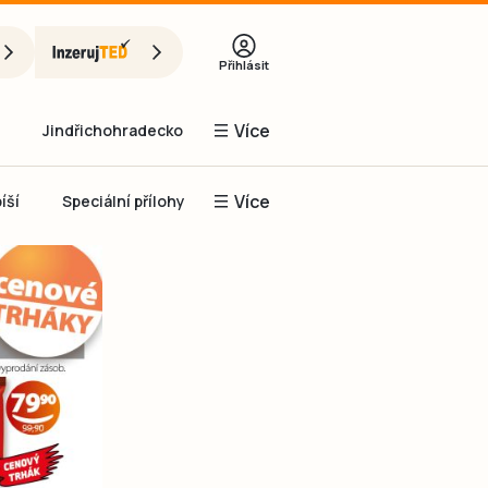
Přihlásit
Více
Jindřichohradecko
Více
íší
Speciální přílohy
Prachaticko
Inzerce
Obnovit heslo
řihlásit se
it se přes Facebook
čet, chci se
Registrovat