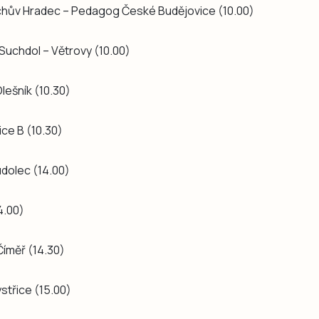
řichův Hradec – Pedagog České Budějovice (10.00)
/Suchdol – Větrovy (10.00)
lešník (10.30)
ice B (10.30)
udolec (14.00)
4.00)
Číměř (14.30)
ystřice (15.00)