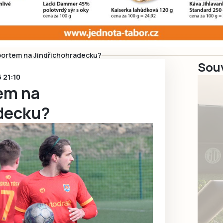
portem na Jindřichohradecku?
Souv
5 21:10
em na
decku?