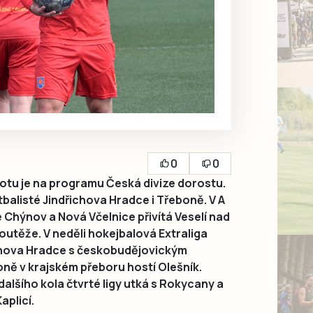
0
0
u je na programu Česká divize dorostu.
tbalisté Jindřichova Hradce i Třeboně. V A
 Chýnov a Nová Včelnice přivítá Veselí nad
soutěže. V neděli hokejbalová Extraliga
chova Hradce s českobudějovickým
ně v krajském přeboru hostí Olešník.
dalšího kola čtvrté ligy utká s Rokycany a
aplicí.