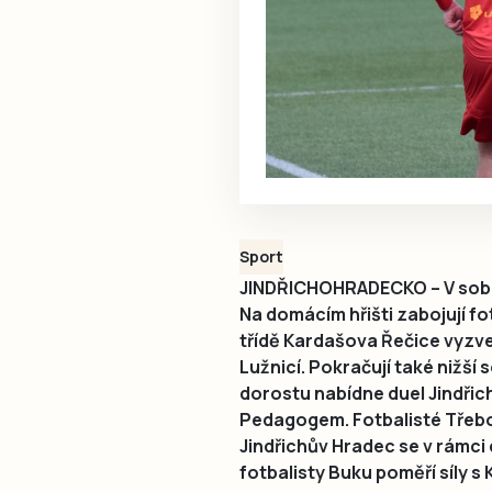
Sport
JINDŘICHOHRADECKO – V sobot
Na domácím hřišti zabojují fo
třídě Kardašova Řečice vyzve
Lužnicí. Pokračují také nižší 
dorostu nabídne duel Jindři
Pedagogem. Fotbalisté Třebo
Jindřichův Hradec se v rámci 
fotbalisty Buku poměří síly s K