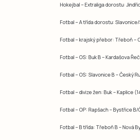
Hokejbal – Extraliga dorostu: Jind
Fotbal – A třída dorostu: Slavonice
Fotbal – krajský přebor: Třeboň – O
Fotbal – OS: Buk B – Kardašova Řeč
Fotbal – OS: Slavonice B – Český R
Fotbal – divize žen: Buk – Kaplice (1
Fotbal – OP: Rapšach – Bystřice B/
Fotbal – B třída: Třeboň B – Nová B