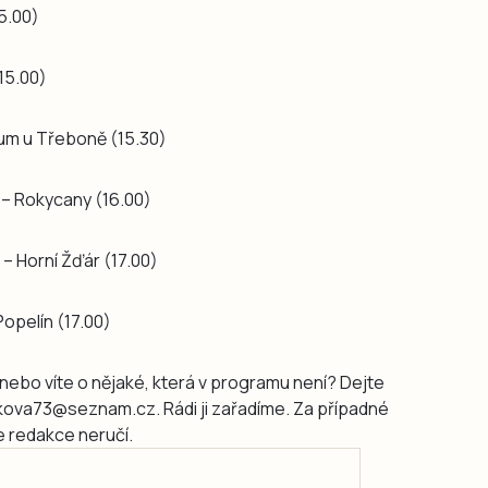
5.00)
15.00)
lum u Třeboně (15.30)
c – Rokycany (16.00)
 – Horní Žďár (17.00)
Popelín (17.00)
nebo víte o nějaké, která v programu není? Dejte
ikova73@seznam.cz. Rádi ji zařadíme. Za případné
 redakce neručí.