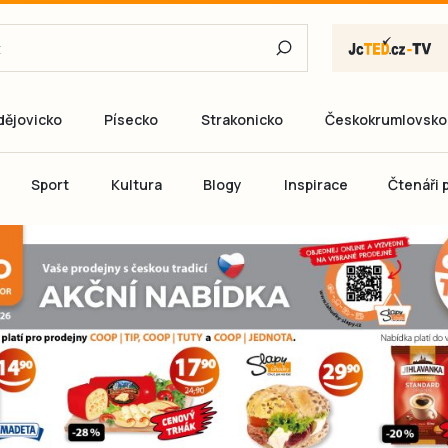
dějovicko
Písecko
Strakonicko
Českokrumlovsko
E-mail
Sport
Kultura
Blogy
Inspirace
Čtenáři p
Heslo
P
Přihlás
Ještě nemám ú