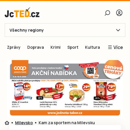
Všechny regiony
E-mail
Více
Zprávy
Doprava
Krimi
Sport
Kultura
Heslo
Blogy
Obnovit heslo
Inspirace
Čtenáři píší
Přihlásit se
Speciální přílohy
Přihlásit se přes Facebook
Inzerce
Ještě nemám účet, chci se
Registrovat
Milevsko
Kam za sportem na Milevsku