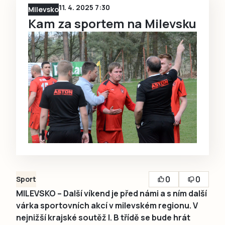
11. 4. 2025 7:30
Milevsko
Kam za sportem na Milevsku
0
0
Sport
MILEVSKO – Další víkend je před námi a s ním další
várka sportovních akcí v milevském regionu. V
nejnižší krajské soutěž I. B třídě se bude hrát