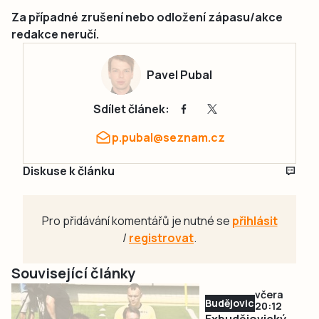
Za případné zrušení nebo odložení zápasu/akce
redakce neručí.
Pavel Pubal
Sdílet článek:
p.pubal@seznam.cz
Diskuse k článku
Pro přidávání komentářů je nutné se
přihlásit
/
registrovat
.
Související články
včera
Budějovicko
20:12