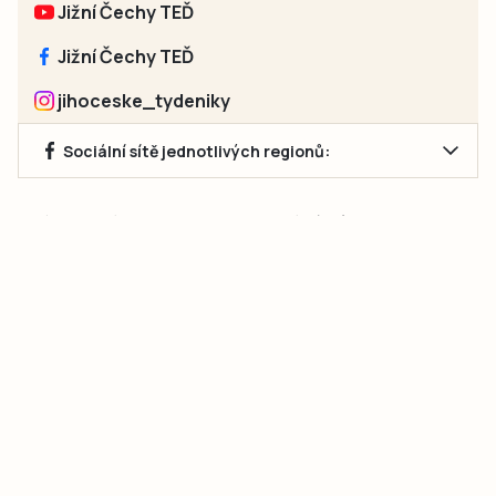
Jižní Čechy TEĎ
Jižní Čechy TEĎ
jihoceske_tydeniky
Sociální sítě jednotlivých regionů:
Jakékoliv užití obsahu, včetně převzetí článků, je bez souhlasu
společnosti Jihočeské týdeníky s.r.o. zakázáno. Souhlas lze
získat na e-mailu:
neumann@jihocesketydeniky.cz
.
2026 © Copyright Jihočeské týdeníky s.r.o.
Pravidla vkládání Inzerátů a zpracování osobních
údajů
Pravidla vkládání příspěvků
Hlavním cílem projektu „Nový vizuál webových stránek pro Jihočeské