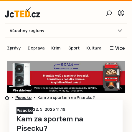
Všechny regiony
E-mail
Více
Zprávy
Doprava
Krimi
Sport
Kultura
Heslo
Blogy
Obnovit heslo
Inspirace
Čtenáři píší
Přihlásit se
Speciální přílohy
Písecko
Kam za sportem na Písecku?
Přihlásit se přes Facebook
Inzerce
22. 5. 2026 11:19
Písecko
Ještě nemám účet, chci se
Registrovat
Kam za sportem na
Písecku?