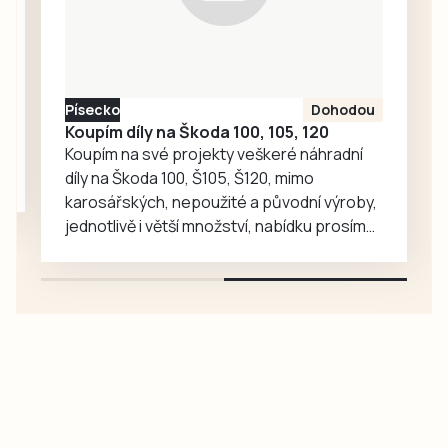
výkon, po kterém
odvezl tři body.
Domácí si zápas
zkomplikovali
Písecko
Dohodou
dvěma
Koupím díly na Škoda 100, 105, 120
vyloučeními. I
Koupím na své projekty veškeré náhradní
když…
díly na Škoda 100, Š105, Š120, mimo
karosářských, nepoužité a původní výroby,
jednotlivě i větší množství, nabídku prosím
pouze na e-mail: svorpi@seznam.cz.