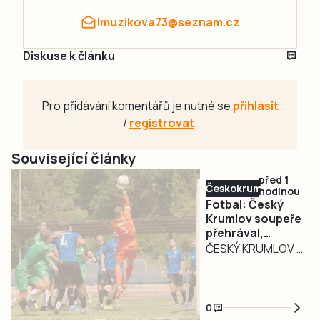
lmuzikova73@seznam.cz
Diskuse k článku
Pro přidávání komentářů je nutné se
přihlásit
/
registrovat
.
Související články
před 1
Českokrumlovsko
hodinou
Fotbal: Český
Krumlov soupeře
přehrával,
Soběslav mu ale
ČESKÝ KRUMLOV –
udělila lekci z
Výsledek, který o
produktivity
průběhu utkání
vypovídá jen málo.
0
Fotbalisté