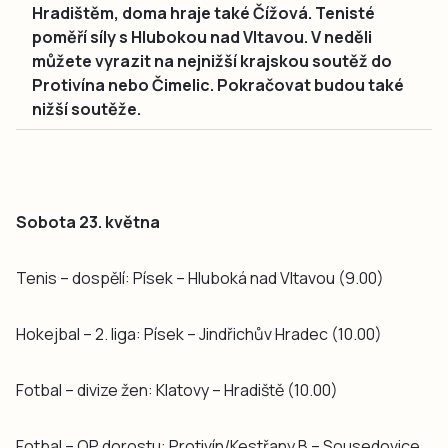
Hradištěm, doma hraje také Čížová. Tenisté
poměří síly s Hlubokou nad Vltavou. V neděli
můžete vyrazit na nejnižší krajskou soutěž do
Protivína nebo Čimelic. Pokračovat budou také
nižší soutěže.
Sobota 23. května
Tenis – dospělí: Písek – Hluboká nad Vltavou (9.00)
Hokejbal – 2. liga: Písek – Jindřichův Hradec (10.00)
Fotbal – divize žen: Klatovy – Hradiště (10.00)
Fotbal – OP dorostu: Protivín/Kestřany B – Sousedovice