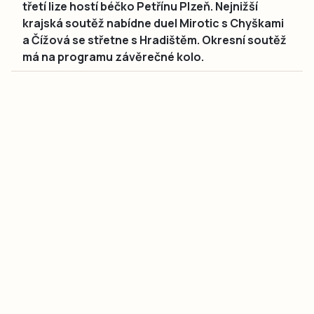
třetí lize hostí béčko Petřínu Plzeň. Nejnižší
krajská soutěž nabídne duel Mirotic s Chyškami
a Čížová se střetne s Hradištěm. Okresní soutěž
má na programu závěrečné kolo.