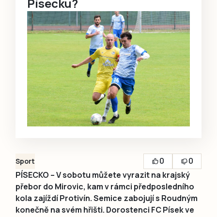
Písecku?
0
0
Sport
PÍSECKO – V sobotu můžete vyrazit na krajský
přebor do Mirovic, kam v rámci předposledního
kola zajíždí Protivín. Semice zabojují s Roudným
konečně na svém hřišti. Dorostenci FC Písek ve