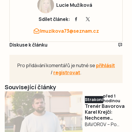
Lucie Mužíková
Sdílet článek:
lmuzikova73@seznam.cz
Diskuse k článku
Pro přidávání komentářů je nutné se
přihlásit
/
registrovat
.
Související články
před 1
Strakonicko
hodinou
Trenér Bavorova
Karel Krejčí:
Nechceme
budovat úplně
BAVOROV – Po
nové mužstvo
zkušenostech z