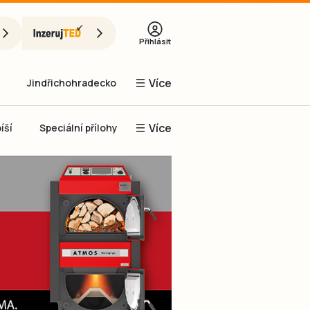
Přihlásit
Více
Jindřichohradecko
Více
íší
Speciální přílohy
Prachaticko
Inzerce
Obnovit heslo
řihlásit se
it se přes Facebook
čet, chci se
Registrovat