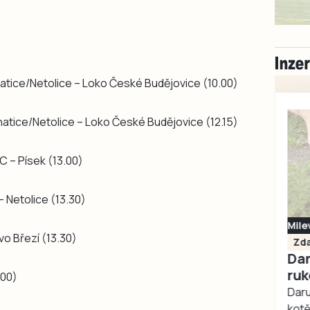
hatice/Netolice – Loko České Budějovice (10.00)
hatice/Netolice – Loko České Budějovice (12.15)
 C – Písek (13.00)
– Netolice (13.30)
Milevsko
vo Březí (13.30)
Zdarma / za odvoz
Daruji do dobrých
rukou kotě
.00)
Daruji do dobrých rukou
kotě-kočka, odčervené,