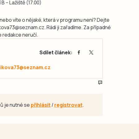
 B – Lažiště (17.00)
nebo víte o nějaké, která v programu není? Dejte
ikova73@seznam.cz. Rádi ji zařadíme. Za případné
 redakce neručí.
Sdílet článek:
zikova73@seznam.cz
ů je nutné se
přihlásit
/
registrovat
.