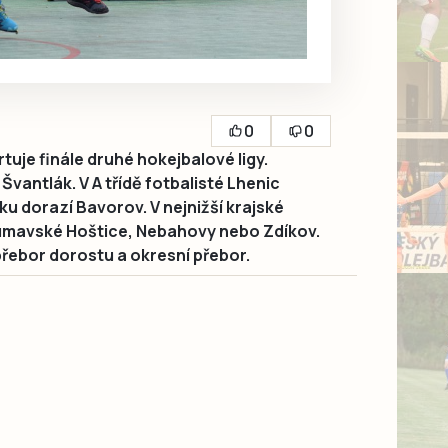
0
0
uje finále druhé hokejbalové ligy.
vantlák. V A třídě fotbalisté Lhenic
ku dorazí Bavorov. V nejnižší krajské
umavské Hoštice, Nebahovy nebo Zdíkov.
přebor dorostu a okresní přebor.