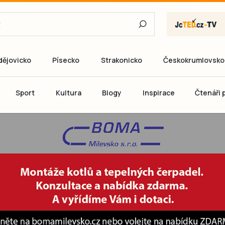
dějovicko
Písecko
Strakonicko
Českokrumlovsko
E-mail
Sport
Kultura
Blogy
Inspirace
Čtenáři p
Heslo
P
Přihlás
Ještě nemám ú