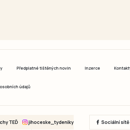
ny
Předplatné tištěných novin
Inzerce
Kontakt
osobních údajů
echy TEĎ
jihoceske_tydeniky
Sociální sít