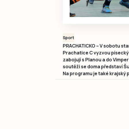
Sport
PRACHATICKO – V sobotu start
Prachatice C vyzvou písecký Š
zabojují s Planou a do Vimper
soutěži se doma představí Š
Na programu je také krajský 