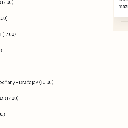
(17.00)
mazlivé, ihned k odběru.
7.00)
í (17.00)
0)
Vodňany – Dražejov (15.00)
da (17.00)
00)