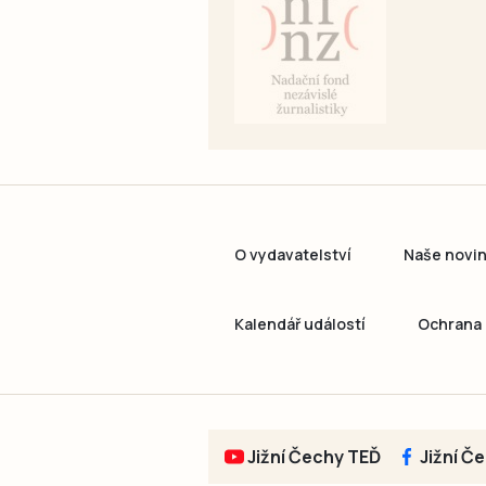
O vydavatelství
Naše novi
Kalendář událostí
Ochrana 
Jižní Čechy TEĎ
Jižní Č