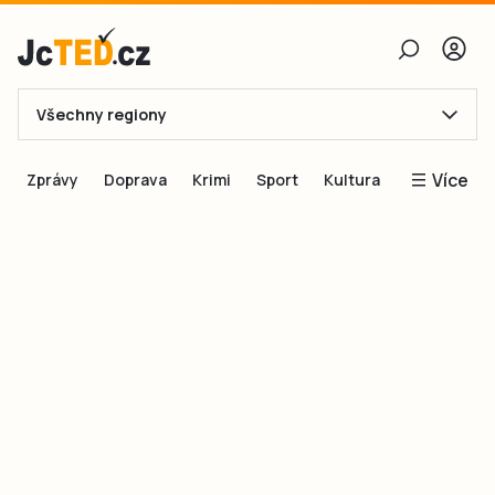
Všechny regiony
E-mail
Více
Zprávy
Doprava
Krimi
Sport
Kultura
Heslo
Blogy
Obnovit heslo
Inspirace
Čtenáři píší
Přihlásit se
Speciální přílohy
Přihlásit se přes Facebook
Inzerce
Ještě nemám účet, chci se
Registrovat