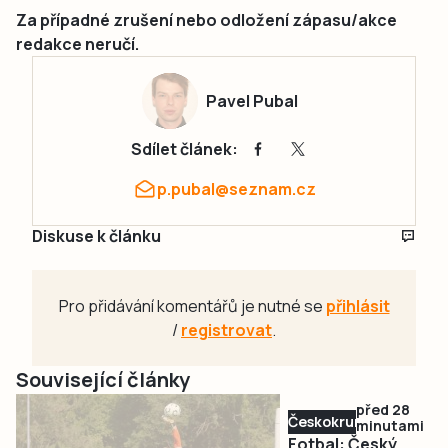
Za případné zrušení nebo odložení zápasu/akce
redakce neručí.
Pavel Pubal
Sdílet článek:
p.pubal@seznam.cz
Diskuse k článku
Pro přidávání komentářů je nutné se
přihlásit
/
registrovat
.
Související články
před 28
Českokrumlovsko
minutami
Fotbal: Český