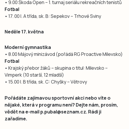
• 9.00 Škoda Open – 1. turnaj seriálu rekreačních tenistů
Fotbal
• 17. 00 I. A třída, sk. B: Sepekov – Trhové Sviny
Neděle 17. května
Moderní gymnastika
• 8.00 Májový minizávod (pořádá RG Proactive Milevsko)
Fotbal
• Krajský přebor žáků – skupina o titul: Milevsko –
Vimperk (10 starší, 12 mladší)
• 15.00 I. B třída, sk. C: Chyšky – Větrovy
Pořádáte zajímavou sportovní akci nebo víte o
nějaké, která v programu není? Dejte nám, prosím,
vědět na e-mail p.pubal@seznam.cz. Rádi ji
zařadíme.