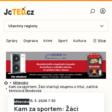
Všechny regiony
E-mail
Více
Zprávy
Doprava
Krimi
Sport
Kultura
Heslo
Blogy
Obnovit heslo
Inspirace
Čtenáři píší
Přihlásit se
Speciální přílohy
Milevsko
Přihlásit se přes Facebook
Inzerce
Kam za sportem: Žáci startují skupinu o titul, začíná
tenisová Škodovka
Ještě nemám účet, chci se
Registrovat
15. 5. 2026 7:30
Milevsko
Kam za sportem: Žáci