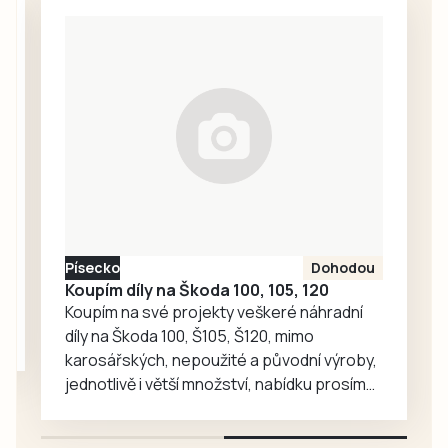
přivítali Kaplici.
v čele s nejlepším
Spartak se loni
hráčem turnaje
pohyboval ve
Michalem Slezou
spodních patrech
a…
tabulky, ale u
Blanice podal
velice sympatický
výkon, po kterém
odvezl tři body.
Domácí si zápas
zkomplikovali
Písecko
Dohodou
dvěma
Koupím díly na Škoda 100, 105, 120
vyloučeními. I
Koupím na své projekty veškeré náhradní
když…
díly na Škoda 100, Š105, Š120, mimo
karosářských, nepoužité a původní výroby,
jednotlivě i větší množství, nabídku prosím
pouze na e-mail: svorpi@seznam.cz.