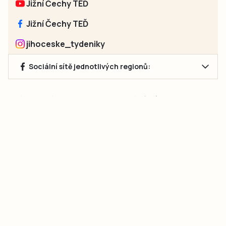
Jižní Čechy TEĎ
Jižní Čechy TEĎ
jihoceske_tydeniky
Sociální sítě jednotlivých regionů:
Jakékoliv užití obsahu, včetně převzetí článků, je bez souhlasu
společnosti Jihočeské týdeníky s.r.o. zakázáno. Souhlas lze
získat na e-mailu:
neumann@jihocesketydeniky.cz
.
2026 © Copyright Jihočeské týdeníky s.r.o.
Pravidla vkládání Inzerátů a zpracování osobních
údajů
Pravidla vkládání příspěvků
Hlavním cílem projektu „Nový vizuál webových stránek pro Jihočeské