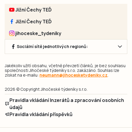
Jižní Čechy TEĎ
Jižní Čechy TEĎ
jihoceske_tydeniky
Sociální sítě jednotlivých regionů:
Jakékoliv užití obsahu, včetně převzetí článků, je bez souhlasu
společnosti Jihočeské týdeníky s.r.o. zakázáno. Souhlas lze
získat na e-mailu:
neumann@jihocesketydeniky.cz
.
2026 © Copyright Jihočeské týdeníky s.r.o.
Pravidla vkládání Inzerátů a zpracování osobních
údajů
Pravidla vkládání příspěvků