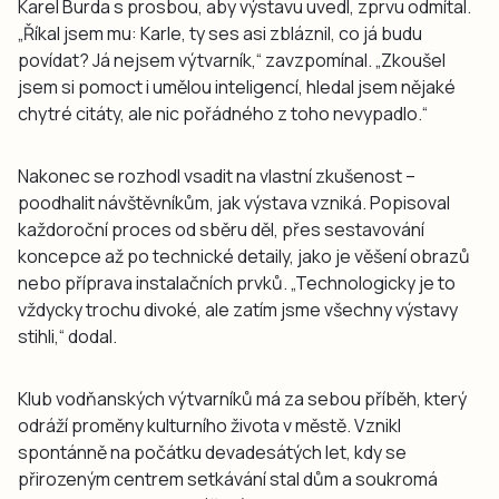
Karel Burda s prosbou, aby výstavu uvedl, zprvu odmítal.
„Říkal jsem mu: Karle, ty ses asi zbláznil, co já budu
povídat? Já nejsem výtvarník,“ zavzpomínal. „Zkoušel
jsem si pomoct i umělou inteligencí, hledal jsem nějaké
chytré citáty, ale nic pořádného z toho nevypadlo.“
Nakonec se rozhodl vsadit na vlastní zkušenost –
poodhalit návštěvníkům, jak výstava vzniká. Popisoval
každoroční proces od sběru děl, přes sestavování
koncepce až po technické detaily, jako je věšení obrazů
nebo příprava instalačních prvků. „Technologicky je to
vždycky trochu divoké, ale zatím jsme všechny výstavy
stihli,“ dodal.
Klub vodňanských výtvarníků má za sebou příběh, který
odráží proměny kulturního života v městě. Vznikl
spontánně na počátku devadesátých let, kdy se
přirozeným centrem setkávání stal dům a soukromá