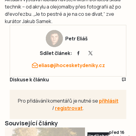
technik – od akrylu a olejomalby přes fotografii až po
dřevořezbu. „Je to pestré a je na co se dívat,“ zve
kurátor Jakub Samek.
Petr Eliáš
Sdílet článek:
elias@jihocesketydeniky.cz
Diskuse k článku
Pro přidávání komentářů je nutné se
přihlásit
/
registrovat
.
Související články
před 16
Jindřichohradecko