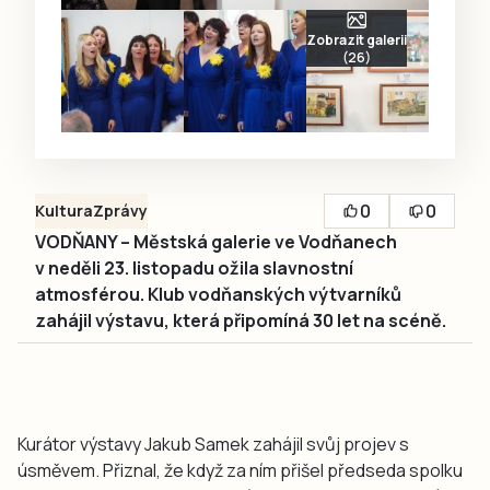
Zobrazit galerii
(26)
0
0
Kultura
Zprávy
VODŇANY – Městská galerie ve Vodňanech
v neděli 23. listopadu ožila slavnostní
atmosférou. Klub vodňanských výtvarníků
zahájil výstavu, která připomíná 30 let na scéně.
Kurátor výstavy Jakub Samek zahájil svůj projev s
úsměvem. Přiznal, že když za ním přišel předseda spolku