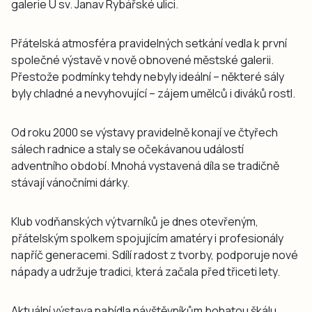
galerie U sv. Janav Rybářské ulici.
Přátelská atmosféra pravidelných setkání vedla k první
společné výstavě v nově obnovené městské galerii.
Přestože podmínky tehdy nebyly ideální – některé sály
byly chladné a nevyhovující – zájem umělců i diváků rostl.
Od roku 2000 se výstavy pravidelně konají ve čtyřech
sálech radnice a staly se očekávanou událostí
adventního období. Mnohá vystavená díla se tradičně
stávají vánočními dárky.
Klub vodňanských výtvarníků je dnes otevřeným,
přátelským spolkem spojujícím amatéry i profesionály
napříč generacemi. Sdílí radost z tvorby, podporuje nové
nápady a udržuje tradici, která začala před třiceti lety.
Aktuální výstava nabídla návštěvníkům bohatou škálu