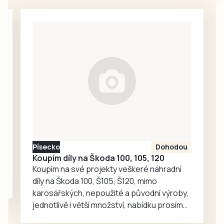
Kořensko fungující
už 34 let v rámci
Vltavské kaskády.
U obou soustrojí
dojde ke
kompletní výměně
turbín,
generátorů,
rozvodny
vyvedení výkonu a
řídicího systému.
Písecko
Dohodou
Koupím díly na Škoda 100, 105, 120
Koupím na své projekty veškeré náhradní
díly na Škoda 100, Š105, Š120, mimo
karosářských, nepoužité a původní výroby,
jednotlivě i větší množství, nabídku prosím
pouze na e-mail: svorpi@seznam.cz.