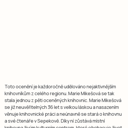
Toto ocenění je každoročně udělováno nejaktivnějším
knihovníkům z celého regionu. Marie Mikešová se tak
stala jednou z pěti oceněných knihovnic. Marie Mikešová
se již neuvěřitelných 36 let s velkou láskou a nasazením
věnuje knihovnické práci a neúnavně se stará o knihovnu
a své čtenáře v Sepekově. Díky ní zůstává místní
knihovna živým kulturním centrem, které obohacuje život