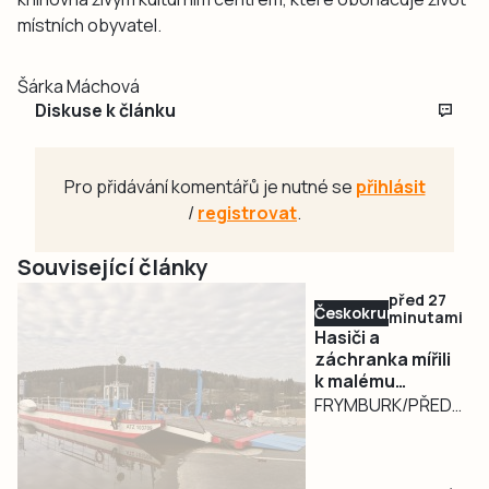
místních obyvatel.
Šárka Máchová
Diskuse k článku
Pro přidávání komentářů je nutné se
přihlásit
/
registrovat
.
Související články
před 27
Českokrumlovsko
minutami
Hasiči a
záchranka mířili
k malému
pacientovi na
FRYMBURK/PŘEDNÍ
Lipně přívozem
VÝTOŇ – K
nezletilému
cyklistovi, který u