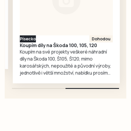
Písecko
Dohodou
Koupím díly na Škoda 100, 105, 120
Koupím na své projekty veškeré náhradní
díly na Škoda 100, Š105, Š120, mimo
karosářských, nepoužité a původní výroby,
jednotlivě i větší množství, nabídku prosím
pouze na e-mail: svorpi@seznam.cz.