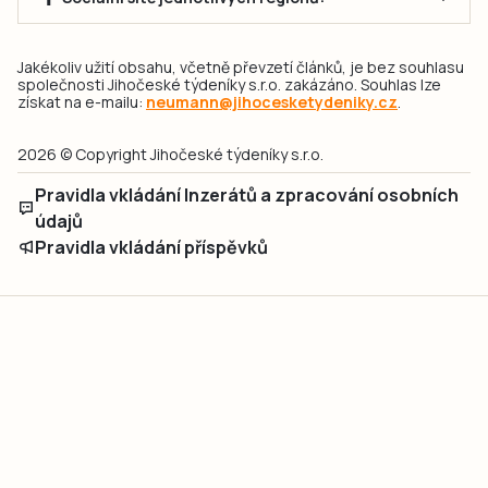
Jakékoliv užití obsahu, včetně převzetí článků, je bez souhlasu
společnosti Jihočeské týdeníky s.r.o. zakázáno. Souhlas lze
získat na e-mailu:
neumann@jihocesketydeniky.cz
.
2026 © Copyright Jihočeské týdeníky s.r.o.
Pravidla vkládání Inzerátů a zpracování osobních
údajů
Pravidla vkládání příspěvků
Hlavním cílem projektu „Nový vizuál webových stránek pro Jihočeské
týdeníky s.r.o." je optimalizace vizuálního stylu stávající značky a
modernizace grafického designu webu
jcted.cz
. Akcentována je funkčnost
uživatelského rozhraní webu, aby se stal moderním a přehledným zdrojem
důležitých a ověřených informací pro veřejnost. Projekt má zvýšit efektivitu a
zabezpečení poskytovaných služeb.
Projekt byl spolufinancován Evropskou unií z nástroje NextGenerationEU.