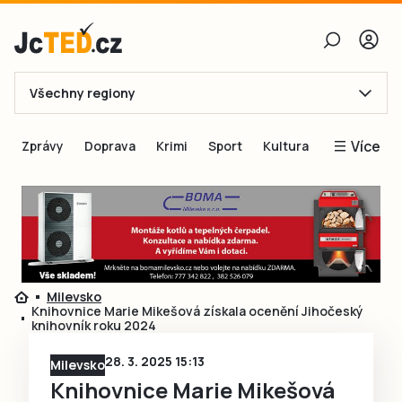
Všechny regiony
E-mail
Více
Zprávy
Doprava
Krimi
Sport
Kultura
Heslo
Blogy
Obnovit heslo
Inspirace
Čtenáři píší
Přihlásit se
Speciální přílohy
Milevsko
Přihlásit se přes Facebook
Inzerce
Knihovnice Marie Mikešová získala ocenění Jihočeský
knihovník roku 2024
Ještě nemám účet, chci se
Registrovat
28. 3. 2025 15:13
Milevsko
Knihovnice Marie Mikešová