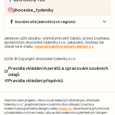
jihoceske_tydeniky
Sociální sítě jednotlivých regionů:
Jakékoliv užití obsahu, včetně převzetí článků, je bez souhlasu
společnosti Jihočeské týdeníky s.r.o. zakázáno. Souhlas lze
získat na e-mailu:
neumann@jihocesketydeniky.cz
.
2026 © Copyright Jihočeské týdeníky s.r.o.
Pravidla vkládání Inzerátů a zpracování osobních
údajů
Pravidla vkládání příspěvků
Hlavním cílem projektu „Nový vizuál webových stránek pro Jihočeské
týdeníky s.r.o." je optimalizace vizuálního stylu stávající značky a
modernizace grafického designu webu
jcted.cz
. Akcentována je funkčnost
uživatelského rozhraní webu, aby se stal moderním a přehledným zdrojem