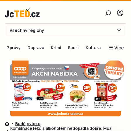
Všechny regiony
E-mail
Více
Zprávy
Doprava
Krimi
Sport
Kultura
Heslo
Blogy
Obnovit heslo
Inspirace
Čtenáři píší
Přihlásit se
Speciální přílohy
Přihlásit se přes Facebook
Inzerce
Ještě nemám účet, chci se
Registrovat
Budějovicko
Kombinace léků s alkoholem nedopadla dobře. Muž