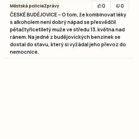
0
0
Městská policie
Zprávy
ČESKÉ BUDĚJOVICE – O tom, že kombinovat léky
s alkoholem není dobrý nápad se přesvědčil
pětačtyřicetiletý muže ve středu 13. května nad
ránem. Na jedné z budějovických benzinek se
dostal do stavu, který si vyžádal jeho převoz do
nemocnice.