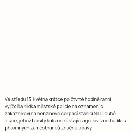
Ve středu 13. května krátce po čtvrté hodině ranní
vyjížděla hlídka městské policie na oznámení o
zákazníkovi na benzinové čerpací stanici Na Dlouhé
louce, jehož hlasitý křik a vzrůstající agresivita vzbudila u
přítomných zaměstnanců značné obavy.