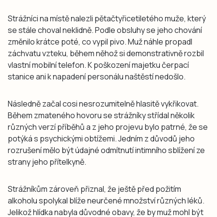
Strážníci na místě nalezli pětačtyřicetiletého muže, který
se stále choval neklidně. Podle obsluhy se jeho chování
změnilo krátce poté, co vypil pivo. Muž náhle propadl
záchvatu vzteku, během něhož si demonstrativně rozbil
vlastní mobilní telefon. K poškození majetku čerpací
stanice ani k napadení personálu naštěstí nedošlo.
Následně začal cosi nesrozumitelně hlasitě vykřikovat.
Během zmateného hovoru se strážníky střídal několik
různých verzí příběhů a z jeho projevu bylo patrné, že se
potýká s psychickými obtížemi. Jedním z důvodů jeho
rozrušení mělo být údajné odmítnutí intimního sblížení ze
strany jeho přítelkyně.
Strážníkům zároveň přiznal, že ještě před požitím
alkoholu spolykal blíže neurčené množství různých léků.
Jelikož hlídka nabyla důvodné obavy, že by muž mohl být