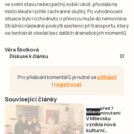
ve svém stavu nebezpečný sobě i okolí, přivolala na
místo lékaře rychlé záchranné služby. Po vyhodnocení
situace bylo rozhodnuto o převozu muže do nemocnice.
Strážníci následně poskytli asistenci při transportu, který
se tentokrát obešel bez dalších dramatických momentů.
Věra Školková
Diskuse k článku
Pro přidávání komentářů je nutné se
přihlásit
/
registrovat
.
Související články
před 7
Milevsko
minutami
V Milevsku
vznikla nová
kulturní