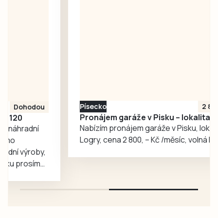
Nabízená cena
vychází ze
znaleckého
posudku a činí 32
550 000 korun.
Posudek kraj
nechal zpracovat,
aby získal
nezávislé ocenění
Písecko
2 800 Kč
klubu a jeho…
Pronájem garáže v Pisku – lokalita Logry
Nabízím pronájem garáže v Pisku, lokalita
Logry, cena 2 800, – Kč /měsíc, volná IHNED