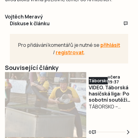
Vojtěch Meravý
Diskuse k článku
Pro přidávání komentářů je nutné se
přihlásit
/
registrovat
.
Související články
včera
Táborsko
19:37
VIDEO. Táborská
hasičská liga: Po
sobotní soutěži
v Božejovicích a
TÁBORSKO –
noční diskotéce
Víkend přinesl
přišla prověrka v
osmé a deváté
Řepči
kolo EMAS
0
Táborské