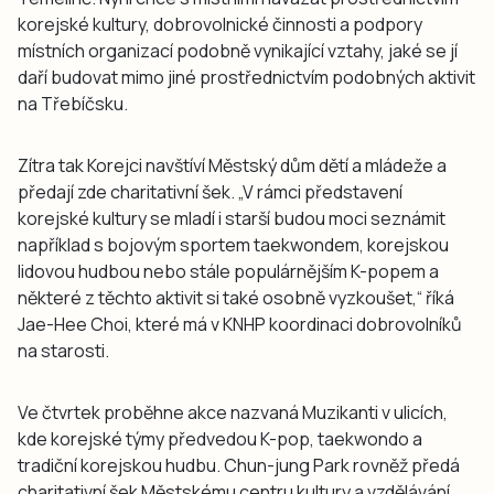
korejské kultury, dobrovolnické činnosti a podpory
místních organizací podobně vynikající vztahy, jaké se jí
daří budovat mimo jiné prostřednictvím podobných aktivit
na Třebíčsku.
Zítra tak Korejci navštíví Městský dům dětí a mládeže a
předají zde charitativní šek. „V rámci představení
korejské kultury se mladí i starší budou moci seznámit
například s bojovým sportem taekwondem, korejskou
lidovou hudbou nebo stále populárnějším K-popem a
některé z těchto aktivit si také osobně vyzkoušet,“ říká
Jae-Hee Choi, které má v KNHP koordinaci dobrovolníků
na starosti.
Ve čtvrtek proběhne akce nazvaná Muzikanti v ulicích,
kde korejské týmy předvedou K-pop, taekwondo a
tradiční korejskou hudbu. Chun-jung Park rovněž předá
charitativní šek Městskému centru kultury a vzdělávání.