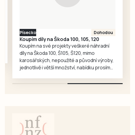
Frýdavu.
Tentokrát naštěstí
šlo o zranění
lehčího
Písecko
Dohodou
charakteru, hlavně
Koupím díly na Škoda 100, 105, 120
odřeniny, a…
Koupím na své projekty veškeré náhradní
díly na Škoda 100, Š105, Š120, mimo
karosářských, nepoužité a původní výroby,
jednotlivě i větší množství, nabídku prosím
pouze na e-mail: svorpi@seznam.cz.