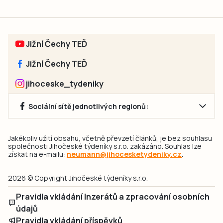
Jižní Čechy TEĎ
Jižní Čechy TEĎ
jihoceske_tydeniky
Sociální sítě jednotlivých regionů:
Jakékoliv užití obsahu, včetně převzetí článků, je bez souhlasu
společnosti Jihočeské týdeníky s.r.o. zakázáno. Souhlas lze
získat na e-mailu:
neumann@jihocesketydeniky.cz
.
2026 © Copyright Jihočeské týdeníky s.r.o.
Pravidla vkládání Inzerátů a zpracování osobních
údajů
Pravidla vkládání příspěvků