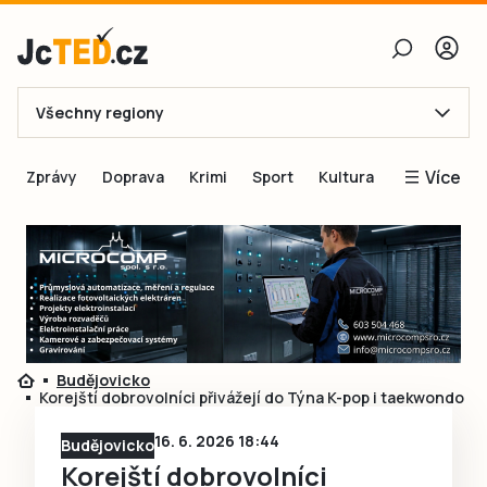
Všechny regiony
E-mail
Více
Zprávy
Doprava
Krimi
Sport
Kultura
Heslo
Blogy
Obnovit heslo
Inspirace
Čtenáři píší
Přihlásit se
Speciální přílohy
Přihlásit se přes Facebook
Inzerce
Budějovicko
Korejští dobrovolníci přivážejí do Týna K-pop i taekwondo
Ještě nemám účet, chci se
Registrovat
16. 6. 2026 18:44
Budějovicko
Korejští dobrovolníci