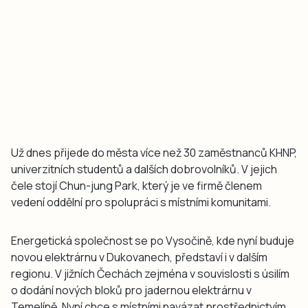
Už dnes přijede do města více než 30 zaměstnanců KHNP,
univerzitních studentů a dalších dobrovolníků. V jejich
čele stojí Chun-jung Park, který je ve firmě členem
vedení oddělní pro spolupráci s místními komunitami.
Energetická společnost se po Vysočině, kde nyní buduje
novou elektrárnu v Dukovanech, představí i v dalším
regionu. V jižních Čechách zejména v souvislosti s úsilím
o dodání nových bloků pro jadernou elektrárnu v
Temelíně. Nyní chce s místními navázat prostřednictvím