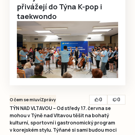
přivážejí do Týna K-pop i
taekwondo
0
0
O čem se mluví
Zprávy
TÝN NAD VLTAVOU – Od středy 17. června se
mohou v Týně nad Vltavou těšit na bohatý
kulturní, sportovní i gastronomický program
v korejském stylu. Týňané si sami budou moci