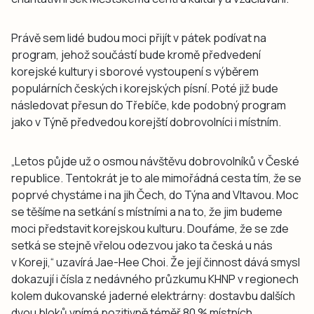
Právě sem lidé budou moci přijít v pátek podívat na
program, jehož součástí bude kromě předvedení
korejské kultury i sborové vystoupení s výběrem
populárních českých i korejských písní. Poté již bude
následovat přesun do Třebíče, kde podobný program
jako v Týně předvedou korejští dobrovolníci i místním.
„Letos půjde už o osmou návštěvu dobrovolníků v České
republice. Tentokrát je to ale mimořádná cesta tím, že se
poprvé chystáme i na jih Čech, do Týna and Vltavou. Moc
se těšíme na setkání s místními a na to, že jim budeme
moci představit korejskou kulturu. Doufáme, že se zde
setká se stejně vřelou odezvou jako ta česká u nás
v Koreji,“ uzavírá Jae-Hee Choi. Že její činnost dává smysl
dokazují i čísla z nedávného průzkumu KHNP v regionech
kolem dukovanské jaderné elektrárny: dostavbu dalších
dvou bloků vnímá pozitivně téměř 80 % místních.