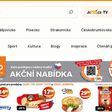
dějovicko
Písecko
Strakonicko
Českokrumlovsko
E-mail
Sport
Kultura
Blogy
Inspirace
Čtenáři p
Heslo
P
Přihlás
Ještě nemám ú