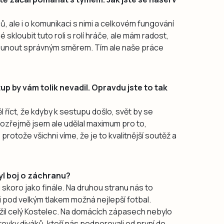
čů, ale i o komunikaci s nimi a celkovém fungování
skloubit tuto roli s rolí hráče, ale mám radost,
osunout správným směrem. Tím ale naše práce
tup by vám tolik nevadil. Opravdu jste to tak
l říct, že kdyby k sestupu došlo, svět by se
amozřejmě jsem ale udělal maximum pro to,
rotože všichni víme, že je to kvalitnější soutěž a
yl boj o záchranu?
 skoro jako finále. Na druhou stranu nás to
i pod velkým tlakem možná nejlepší fotbal.
em žil celý Kostelec. Na domácích zápasech nebylo
ovky diváků, kteří nás podporovali od první do