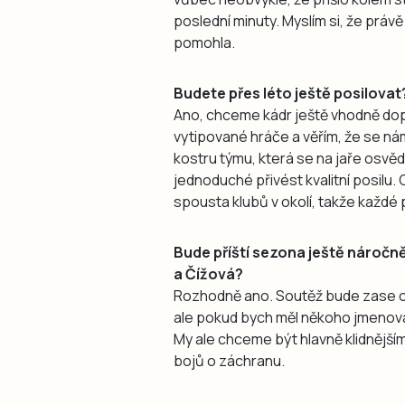
poslední minuty. Myslím si, že práv
pomohla.
Budete přes léto ještě posilovat
Ano, chceme kádr ještě vhodně dopln
vytipované hráče a věřím, že se n
kostru týmu, která se na jaře osvěd
jednoduché přivést kvalitní posilu
spousta klubů v okolí, takže každé po
Bude příští sezona ještě náročně
a Čížová?
Rozhodně ano. Soutěž bude zase o ně
ale pokud bych měl někoho jmenova
My ale chceme být hlavně klidnějš
bojů o záchranu.