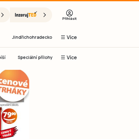
Přihlásit
Více
Jindřichohradecko
Více
íší
Speciální přílohy
Prachaticko
Inzerce
Obnovit heslo
řihlásit se
it se přes Facebook
čet, chci se
Registrovat