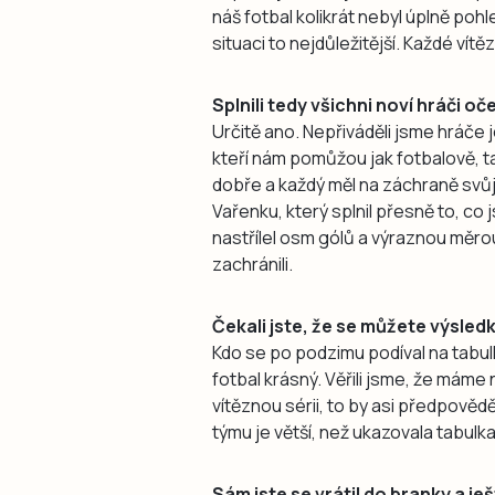
náš fotbal kolikrát nebyl úplně pohl
situaci to nejdůležitější. Každé ví
Splnili tedy všichni noví hráči o
Určitě ano. Nepřiváděli jsme hráče j
kteří nám pomůžou jak fotbalově, ta
dobře a každý měl na záchraně svůj
Vařenku, který splnil přesně to, co
nastřílel osm gólů a výraznou měro
zachránili.
Čekali jste, že se můžete výsle
Kdo se po podzimu podíval na tabul
fotbal krásný. Věřili jsme, že máme
vítěznou sérii, to by asi předpovědě
týmu je větší, než ukazovala tabulka
Sám jste se vrátil do branky a je