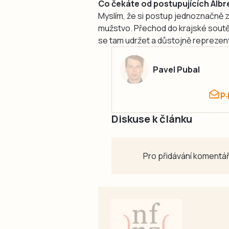
Co čekáte od postupujících Albrec
Myslím, že si postup jednoznačně zasl
mužstvo. Přechod do krajské soutěž
se tam udržet a důstojně reprezen
Pavel Pubal
p
Diskuse k článku
Pro přidávání komentář