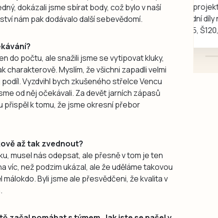
Koupím na své projekty
edný, dokázali jsme sbírat body, což bylo v naší
veškeré náhradní díly na
tězství nám pak dodávalo další sebevědomí.
Škoda 100, Š105, Š120, mimo
karosářských, nepoužité a
čekávání?
původní výroby, jednotlivě i
en do počtu, ale snažili jsme se vytipovat kluky,
větší množství, nabídku
k charakterově. Myslím, že všichni zapadli velmi
prosím pouze na e-mail:
 podíl. Vyzdvihl bych zkušeného střelce Vencu
svorpi@seznam.cz.
 jsme od něj očekávali. Za devět jarních zápasů
u přispěl k tomu, že jsme okresní přebor
dkově až tak zvednout?
ku, musel nás odepsat, ale přesně v tom je ten
 na víc, než podzim ukázal, ale že uděláme takovou
l málokdo. Byli jsme ale přesvědčeni, že kvalita v
.
ště začal pomáhat s týmem. Jak jste se našel v