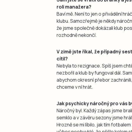
roli manažera?
Baví mě. Není to jen o přivádění hrá
klubu. Samozřejmě je někdy náročné 
že jsme společně dokázali klub p
rozhodně nekončí.
V zimě jste říkal, že případný ses
cítil?
Nebyla to rezignace. Spíš jsem chtě
nezbořil a klub by fungoval dál. S
abychom okresní přebor zachránili, p
chceme v ní hrát.
Jak psychicky náročný pro vás b
Náročný byl. Každý zápas jsme brali
semklo a v závěru sezony jsme hrál
Hrozně se mi líbilo, jak tím fotbal
vůbec neobvyklé, že přišlo kolem st