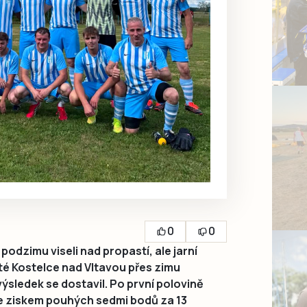
0
0
dzimu viseli nad propastí, ale jarní
sté Kostelce nad Vltavou přes zimu
a výsledek se dostavil. Po první polovině
se ziskem pouhých sedmi bodů za 13