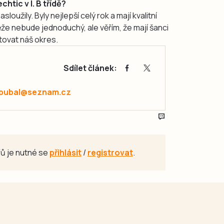
htic v I. B třídě?
oužily. Byly nejlepší celý rok a mají kvalitní
e nebude jednoduchý, ale věřím, že mají šanci
tovat náš okres.
Sdílet článek:
.pubal@seznam.cz
ů je nutné se
přihlásit
/
registrovat
.