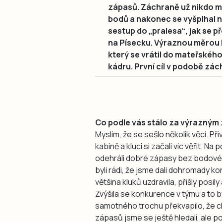
zápasů. Záchraně už nikdo moc
bodů a nakonec se vyšplhal n
sestup do „pralesa“, jak se př
na Písecku. Výraznou měrou 
který se vrátil do mateřskéh
kádru. První cíl v podobě zác
Co podle vás stálo za výrazným z
Myslím, že se sešlo několik věcí. Při
kabině a kluci si začali víc věřit. 
odehráli dobré zápasy bez bodového
byli rádi, že jsme dali dohromady 
většina kluků uzdravila, přišly posily 
Zvýšila se konkurence v týmu a to 
samotného trochu překvapilo, že chv
zápasů jsme se ještě hledali, ale p