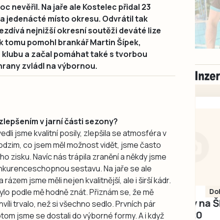
 nevěřil. Na jaře ale Kostelec přidal 23
a jedenácté místo okresu. Odvrátil tak
ezdívá nejnižší okresní soutěži deváté lize
k tomu pomohl brankář Martin Šípek,
o klubu a začal pomáhat také s tvorbou
hrany zvládl na výbornou.
lepšením v jarní části sezony?
vedli jsme kvalitní posily, zlepšila se atmosféra v
Na podzim, co jsem měl možnost vidět, jsme často
 zisku. Navíc nás trápila zranění a někdy jsme
konkurenceschopnou sestavu. Na jaře se ale
a rázem jsme měli nejen kvalitnější, ale i širší kádr.
bylo podle mě hodně znát. Přiznám se, že mě
Písecko
Dohodou
Koupím díly na Škoda
íli trvalo, než si všechno sedlo. Prvních pár
100, 105, 120
otom jsme se dostali do výborné formy. A i když