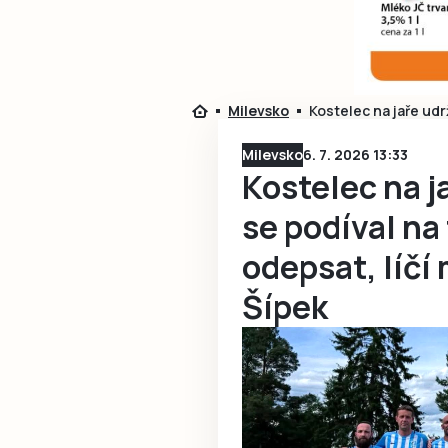
Milevsko
Kostelec na jaře udr
Milevsko
6. 7. 2026 13:33
Kostelec na j
se podíval na
odepsat, líčí
Šípek