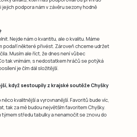
ě i jejich podpora nám v závěru sezony hodně
?
it. Nejde nám o kvantitu, ale o kvalitu. Máme
ám podaří některé přivést. Zároveň chceme udržet
čila. Musím ale říct, že dnes není vůbec
. Co tak vnímám, s nedostatkem hráčů se potýká
sílení je čím dál složitější.
jší, když sestoupily z krajské soutěže Chyšky
co kvalitnější a vyrovnanější. Favoritů bude víc,
t, tak za mě budou největším favoritem Chyšky.
ím týmem středu tabulky a nenamočit se znovu do