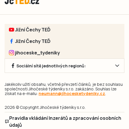
Jižní Čechy TEĎ
Jižní Čechy TEĎ
jihoceske_tydeniky
Sociální sítě jednotlivých regionů:
Jakékoliv užití obsahu, včetně převzetí článků, je bez souhlasu
společnosti Jihočeské týdeníky s.r.o. zakázáno. Souhlas lze
získat na e-mailu:
neumann@jihocesketydeniky.cz
.
2026 © Copyright Jihočeské týdeníky s.r.o.
Pravidla vkládání Inzerátů a zpracování osobních
údajů