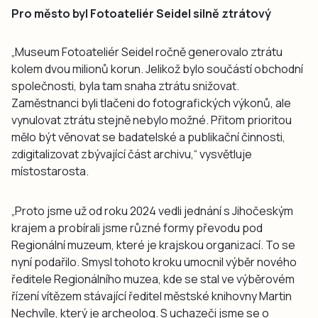
Pro město byl Fotoateliér Seidel silně ztrátový
„Museum Fotoateliér Seidel ročně generovalo ztrátu
kolem dvou milionů korun. Jelikož bylo součástí obchodní
společnosti, byla tam snaha ztrátu snižovat.
Zaměstnanci byli tlačeni do fotografických výkonů, ale
vynulovat ztrátu stejně nebylo možné. Přitom prioritou
mělo být věnovat se badatelské a publikační činnosti,
zdigitalizovat zbývající část archivu,“ vysvětluje
místostarosta.
„Proto jsme už od roku 2024 vedli jednání s Jihočeským
krajem a probírali jsme různé formy převodu pod
Regionální muzeum, které je krajskou organizací. To se
nyní podařilo. Smysl tohoto kroku umocnil výběr nového
ředitele Regionálního muzea, kde se stal ve výběrovém
řízení vítězem stávající ředitel městské knihovny Martin
Nechvíle, který je archeolog. S uchazeči jsme se o