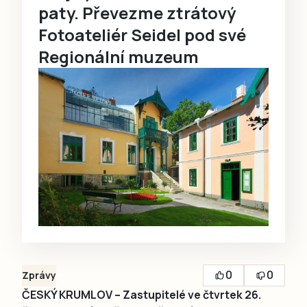
paty. Převezme ztrátový
Fotoateliér Seidel pod své
Regionální muzeum
0
0
Zprávy
ČESKÝ KRUMLOV – Zastupitelé ve čtvrtek 26.