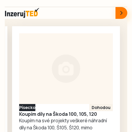
rekonstrukce
dalším
nádražní budovy
sportovcům.
v Táboře. Začal
srpen a neděje se
nic. Redakce
proto oslovila
Správu železnic
se žádostí o
vysvětlení.
Ředitelka odboru
komunikace Nela
Friebová
odpověděla.
Písecko
Dohodou
Koupím díly na Škoda 100, 105, 120
Koupím na své projekty veškeré náhradní
díly na Škoda 100, Š105, Š120, mimo