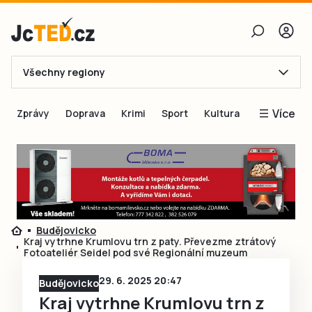
Všechny regiony
E-mail
Více
Zprávy
Doprava
Krimi
Sport
Kultura
Heslo
Blogy
Obnovit heslo
Inspirace
Čtenáři píší
Přihlásit se
Speciální přílohy
Budějovicko
Přihlásit se přes Facebook
Inzerce
Kraj vytrhne Krumlovu trn z paty. Převezme ztrátový
Fotoateliér Seidel pod své Regionální muzeum
Ještě nemám účet, chci se
Registrovat
29. 6. 2025 20:47
Budějovicko
Kraj vytrhne Krumlovu trn z