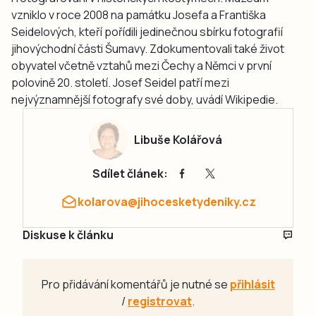
vzniklo v roce 2008 na památku Josefa a Františka
Seidelových, kteří pořídili jedinečnou sbírku fotografií
jihovýchodní části Šumavy. Zdokumentovali také život
obyvatel včetně vztahů mezi Čechy a Němci v první
polovině 20. století. Josef Seidel patří mezi
nejvýznamnější fotografy své doby, uvádí Wikipedie.
Libuše Kolářová
Sdílet článek:
kolarova@jihocesketydeniky.cz
Diskuse k článku
Pro přidávání komentářů je nutné se
přihlásit
/
registrovat
.