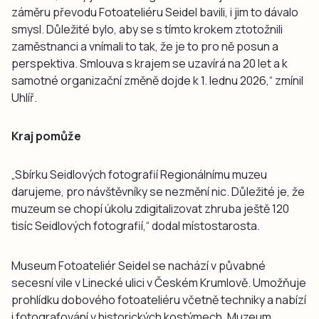
záměru převodu Fotoateliéru Seidel bavili, i jim to dávalo
smysl. Důležité bylo, aby se s tímto krokem ztotožnili
zaměstnanci a vnímali to tak, že je to pro ně posun a
perspektiva. Smlouva s krajem se uzavírá na 20 let a k
samotné organizační změně dojde k 1. lednu 2026,“ zmínil
Uhlíř.
Kraj pomůže
„Sbírku Seidlových fotografií Regionálnímu muzeu
darujeme, pro návštěvníky se nezmění nic. Důležité je, že
muzeum se chopí úkolu zdigitalizovat zhruba ještě 120
tisíc Seidlových fotografií,“ dodal místostarosta.
Museum Fotoateliér Seidel se nachází v půvabné
secesní vile v Linecké ulici v Českém Krumlově. Umožňuje
prohlídku dobového fotoateliéru včetně techniky a nabízí
i fotografování v historických kostýmech. Muzeum