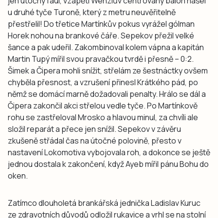
jen útočný faul, vzápětí Wenzlův centrovaný balon našel
u druhé tyče Turoně, který z metru neuvěřitelně
přestřelil! Do třetice Martínkův pokus vyrážel gólman
Horek nohou na brankové čáře. Sepekov přežil velké
šance a pak udeřil. Zakombinoval kolem vápna a kapitán
Martin Tupý mířil svou pravačkou tvrdě i přesně – 0:2.
Šimek a Čipera mohli snížit, střelám ze šestnáctky ovšem
chyběla přesnost, a vzrušení přinesl Krátkého pád, po
němž se domácí marně dožadovali penalty. Hrálo se dál a
Čipera zakončil akci střelou vedle tyče. Po Martínkově
rohu se zastřeloval Mrosko a hlavou minul, za chvíli ale
složil reparát a přece jen snížil. Sepekov v závěru
zkušeně střádal čas na útočné polovině, přesto v
nastavení Lokomotiva vybojovala roh, a dokonce se ještě
jednou dostala k zakončení, když Ayeb mířil pánu Bohu do
oken.
Zatímco dlouholetá brankářská jednička Ladislav Kuruc
ze zdravotních důvodů odložil rukavice a vrhl se na stolní