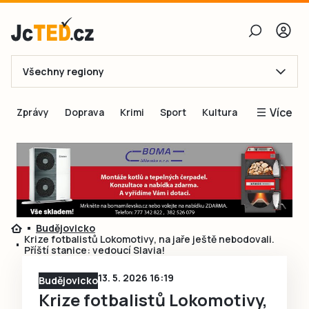
Všechny regiony
E-mail
Více
Zprávy
Doprava
Krimi
Sport
Kultura
Heslo
Blogy
Obnovit heslo
Inspirace
Čtenáři píší
Přihlásit se
Speciální přílohy
Budějovicko
Přihlásit se přes Facebook
Inzerce
Krize fotbalistů Lokomotivy, na jaře ještě nebodovali.
Příští stanice: vedoucí Slavia!
Ještě nemám účet, chci se
Registrovat
13. 5. 2026 16:19
Budějovicko
Krize fotbalistů Lokomotivy,