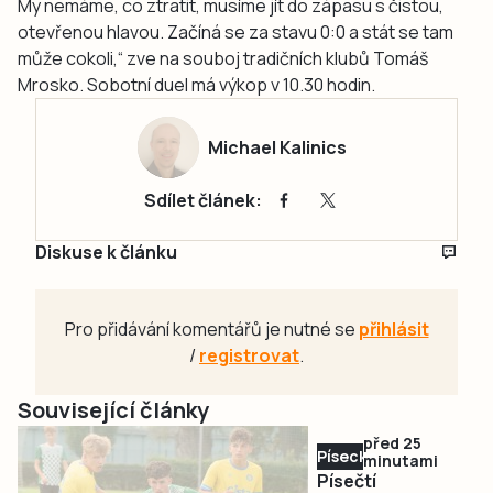
My nemáme, co ztratit, musíme jít do zápasu s čistou,
otevřenou hlavou. Začíná se za stavu 0:0 a stát se tam
může cokoli,“ zve na souboj tradičních klubů Tomáš
Mrosko. Sobotní duel má výkop v 10.30 hodin.
Michael Kalinics
Sdílet článek:
Diskuse k článku
Pro přidávání komentářů je nutné se
přihlásit
/
registrovat
.
Související články
před 25
Písecko
minutami
Písečtí