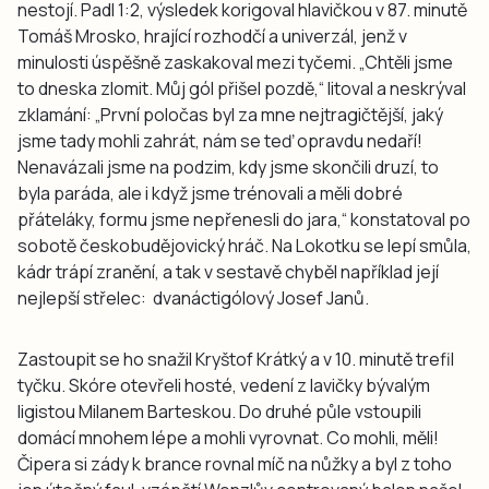
nestojí. Padl 1:2, výsledek korigoval hlavičkou v 87. minutě
Tomáš Mrosko, hrající rozhodčí a univerzál, jenž v
minulosti úspěšně zaskakoval mezi tyčemi. „Chtěli jsme
to dneska zlomit. Můj gól přišel pozdě,“ litoval a neskrýval
zklamání: „První poločas byl za mne nejtragičtější, jaký
jsme tady mohli zahrát, nám se teď opravdu nedaří!
Nenavázali jsme na podzim, kdy jsme skončili druzí, to
byla paráda, ale i když jsme trénovali a měli dobré
přáteláky, formu jsme nepřenesli do jara,“ konstatoval po
sobotě českobudějovický hráč. Na Lokotku se lepí smůla,
kádr trápí zranění, a tak v sestavě chyběl například její
nejlepší střelec: dvanáctigólový Josef Janů.
Zastoupit se ho snažil Kryštof Krátký a v 10. minutě trefil
tyčku. Skóre otevřeli hosté, vedení z lavičky bývalým
ligistou Milanem Barteskou. Do druhé půle vstoupili
domácí mnohem lépe a mohli vyrovnat. Co mohli, měli!
Čipera si zády k brance rovnal míč na nůžky a byl z toho