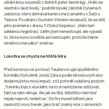
utkání dvou sousedů z dolních pater šesté ligy. „Hrálo se
vlastně o šest bodů,“ podotkl bývalý záložník Dynama či
Jablonce, který dohrával kariéru mezi amatéry v Želči u
Tábora. Po utkání v Suchém Vrbném nevyloučil, že se blíží
jeho premiéra v dresu TJ Sokol Sepekov: „Mám tam
udělanou registraci, zatím jsem nenastoupil, ale vypadá
to, že ke konci soutěže asi nastoupím, protože máme
strašnou marodku!“ smál se.
Lokotka se chystá na hřiště lídra
Před sezonou se po kouči Tauberovi ujal opuštěného
kormidla čtyřicátník Jonáš Zýka a podle Mroskových slov
dodal mužstvu nový impulz, což potvrdil vydařený podzim.
„Tréninky byly s více lidmi, na to si nemůžeme stěžovat,
fakt se nám věnuje. Ale jak se říká, štěstíčko nám teď
nejde naproti, nedaří se.“ Do hry musel během jara
naskočit i nový trenér, jako hráč známý více z okresních