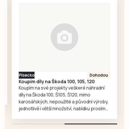
srpna a v pátek 7.
premiéře mezi
srpna dvě
krajskou elitou
přípravná utkání
rychle vedl, jeho
proti Rumunsku v
radost ale trvala
Táboře.
krátce….
Reprezentantky
nastoupily v
Táboře k
přípravnému
kempu už 27.
července a zdrží
Písecko
Dohodou
se až do 12. srpna.
Koupím díly na Škoda 100, 105, 120
Pak absolvují
Koupím na své projekty veškeré náhradní
přípravné zápasy
díly na Škoda 100, Š105, Š120, mimo
v…
karosářských, nepoužité a původní výroby,
jednotlivě i větší množství, nabídku prosím
pouze na e-mail: svorpi@seznam.cz.