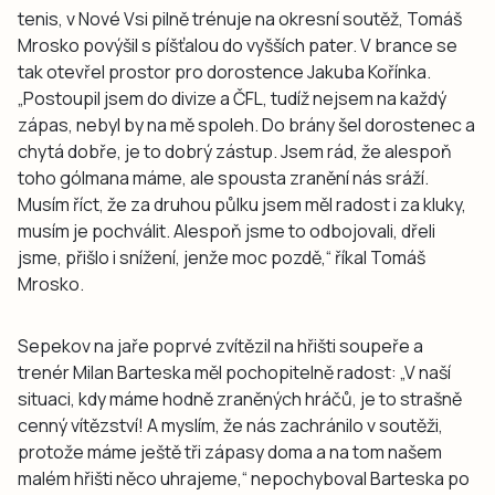
tenis, v Nové Vsi pilně trénuje na okresní soutěž, Tomáš
Mrosko povýšil s píšťalou do vyšších pater. V brance se
tak otevřel prostor pro dorostence Jakuba Kořínka.
„Postoupil jsem do divize a ČFL, tudíž nejsem na každý
zápas, nebyl by na mě spoleh. Do brány šel dorostenec a
chytá dobře, je to dobrý zástup. Jsem rád, že alespoň
toho gólmana máme, ale spousta zranění nás sráží.
Musím říct, že za druhou půlku jsem měl radost i za kluky,
musím je pochválit. Alespoň jsme to odbojovali, dřeli
jsme, přišlo i snížení, jenže moc pozdě,“ říkal Tomáš
Mrosko.
Sepekov na jaře poprvé zvítězil na hřišti soupeře a
trenér Milan Barteska měl pochopitelně radost: „V naší
situaci, kdy máme hodně zraněných hráčů, je to strašně
cenný vítězství! A myslím, že nás zachránilo v soutěži,
protože máme ještě tři zápasy doma a na tom našem
malém hřišti něco uhrajeme,“ nepochyboval Barteska po