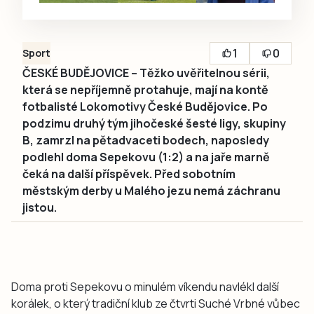
1
0
Sport
ČESKÉ BUDĚJOVICE – Těžko uvěřitelnou sérii,
která se nepříjemně protahuje, mají na kontě
fotbalisté Lokomotivy České Budějovice. Po
podzimu druhý tým jihočeské šesté ligy, skupiny
B, zamrzl na pětadvaceti bodech, naposledy
podlehl doma Sepekovu (1:2) a na jaře marně
čeká na další příspěvek. Před sobotním
městským derby u Malého jezu nemá záchranu
jistou.
Doma proti Sepekovu o minulém víkendu navlékl další
korálek, o který tradiční klub ze čtvrti Suché Vrbné vůbec