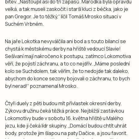
bitev. „Nastoupil asi do tří zápasů. Marodka byla opravdu
velká, a tak museli zaskočit i starší kluci z béčka, jako je
pan Gregor. Je to těžký,“ líčil Tomáš Mrosko situaci v
Suchém Vrbném.
Na jaře Lokotka nevyválčila ani bod a s touto bilancí se
chystá k městskému derby na hřiště vedoucí Slavie!
Sešívaní mají nakročeno k postupu, zatímco Lokomotiva
věří, že pojistí záchranu, a to co nejdřív. „Máme poslední
kolo se Suchdolem, tak věřím, že to nedojde tak daleko,
abychom do konce sezony bojovali o záchranu, to bych
byl nerad!“ poznamenal Mrosko.
Čtyři duely z pěti budou mít přívlastek okresní derby.
Zýkovu družinu čeká těžká práce. Nejbližší zastávkou
Lokomotivy bude v sobotu 16. května hřiště u Malého
jezu, kde ji čeká lídr skupiny. „Domácí budou chtít uhrát
body, protože jim šlapou na paty Dačice, a jsou favorit.