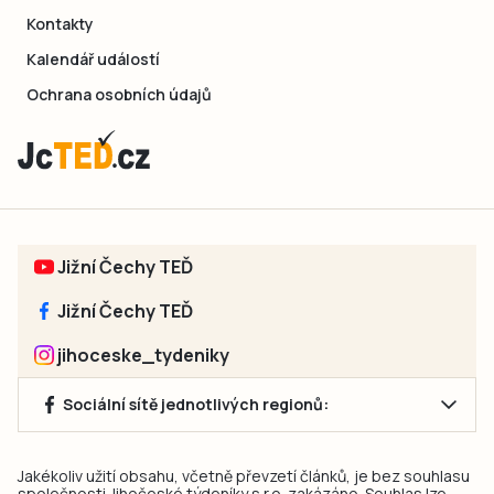
Kontakty
Kalendář událostí
Ochrana osobních údajů
Jižní Čechy TEĎ
Jižní Čechy TEĎ
jihoceske_tydeniky
Sociální sítě jednotlivých regionů:
Jakékoliv užití obsahu, včetně převzetí článků, je bez souhlasu
společnosti Jihočeské týdeníky s.r.o. zakázáno. Souhlas lze