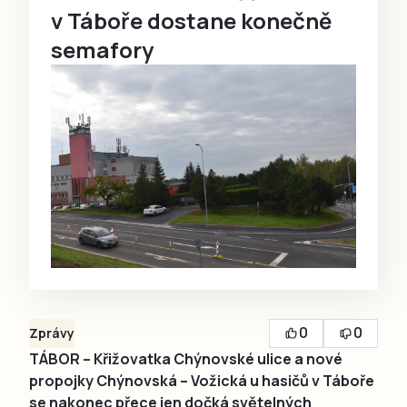
v Táboře dostane konečně
semafory
0
0
Zprávy
TÁBOR – Křižovatka Chýnovské ulice a nové
propojky Chýnovská – Vožická u hasičů v Táboře
se nakonec přece jen dočká světelných