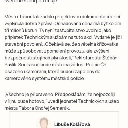
světelné řízení potřebuje.
Město Tábor tak zadalo projektovou dokumentaci a z ní
vyplynula dobrá zpráva. Odhadovaná cena má být kolem
tří milionů korun. Ty nyní zastupitelstvo uvolnilo jako
příplatek Technickým službám na tuto akci. Vydané je již i
stavební povolení. „Očekává se, že světelná křižovatka
může způsobovat zpomalení provozu, ale zvýšení
bezpečnosti stojí nad plynulostí,“ řekl starosta Štěpán
Pavlík. Současně bude místo na žádost Policie ČR
osazeno i kamerami, které budou zapojeny do
kamerového systému městské policie.
„Všechno je připraveno. Předpokládám, že nejpozději
v říjnu bude hotovo,“ uvedl jednatel Technických služeb
města Tábora Ondřej Semerák.
Libuše Kolářová