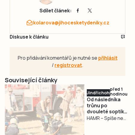
Sdílet článek:
kolarova@jihocesketydeniky.cz
Diskuse k článku
Pro přidávání komentářů je nutné se
přihlásit
/
registrovat
.
Související články
před 1
Jindřichohradecko
hodinou
Od následníka
trůnu po
dvouleté soptíky.
Hasiči v Hamru
HAMR – Spíše než
oslavili 130 let
oslava výročí
místních hasičů se