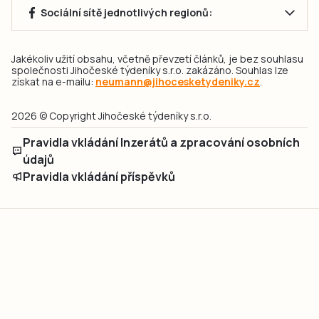
Sociální sítě jednotlivých regionů:
Jakékoliv užití obsahu, včetně převzetí článků, je bez souhlasu
společnosti Jihočeské týdeníky s.r.o. zakázáno. Souhlas lze
získat na e-mailu:
neumann@jihocesketydeniky.cz
.
2026 © Copyright Jihočeské týdeníky s.r.o.
Pravidla vkládání Inzerátů a zpracování osobních
údajů
Pravidla vkládání příspěvků
Hlavním cílem projektu „Nový vizuál webových stránek pro Jihočeské
týdeníky s.r.o." je optimalizace vizuálního stylu stávající značky a
modernizace grafického designu webu
jcted.cz
. Akcentována je funkčnost
uživatelského rozhraní webu, aby se stal moderním a přehledným zdrojem
důležitých a ověřených informací pro veřejnost. Projekt má zvýšit efektivitu a
zabezpečení poskytovaných služeb.