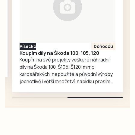
fotbalisté
Bavorova a
Drahonic, kteří si
nakonec odvezli
turnajové
prvenství.
Písecko
Dohodou
Koupím díly na Škoda 100, 105, 120
Koupím na své projekty veškeré náhradní
díly na Škoda 100, Š105, Š120, mimo
karosářských, nepoužité a původní výroby,
jednotlivě i větší množství, nabídku prosím
pouze na e-mail: svorpi@seznam.cz.