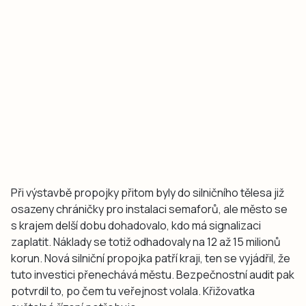
Při výstavbě propojky přitom byly do silničního tělesa již
osazeny chráničky pro instalaci semaforů, ale město se
s krajem delší dobu dohadovalo, kdo má signalizaci
zaplatit. Náklady se totiž odhadovaly na 12 až 15 milionů
korun. Nová silniční propojka patří kraji, ten se vyjádřil, že
tuto investici přenechává městu. Bezpečnostní audit pak
potvrdil to, po čem tu veřejnost volala. Křižovatka