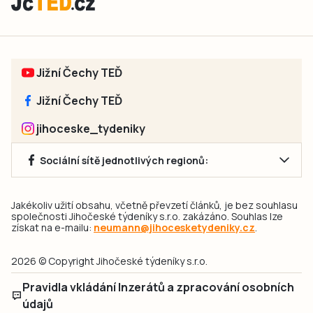
Jižní Čechy TEĎ
Jižní Čechy TEĎ
jihoceske_tydeniky
Sociální sítě jednotlivých regionů:
Jakékoliv užití obsahu, včetně převzetí článků, je bez souhlasu
společnosti Jihočeské týdeníky s.r.o. zakázáno. Souhlas lze
získat na e-mailu:
neumann@jihocesketydeniky.cz
.
2026 © Copyright Jihočeské týdeníky s.r.o.
Pravidla vkládání Inzerátů a zpracování osobních
údajů