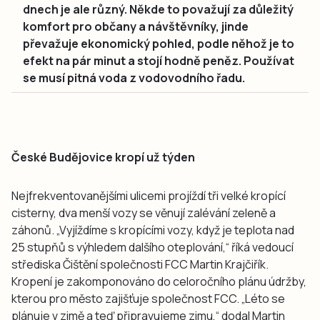
dnech je ale různý. Někde to považují za důležitý
komfort pro občany a návštěvníky, jinde
převažuje ekonomický pohled, podle něhož je to
efekt na pár minut a stojí hodně peněz. Používat
se musí pitná voda z vodovodního řadu.
České Budějovice kropí už týden
Nejfrekventovanějšími ulicemi projíždí tři velké kropící
cisterny, dva menší vozy se věnují zalévání zeleně a
záhonů. „Vyjíždíme s kropícími vozy, když je teplota nad
25 stupňů s výhledem dalšího oteplování,“ říká vedoucí
střediska Čištění společnosti FCC Martin Krajčiřík.
Kropení je zakomponováno do celoročního plánu údržby,
kterou pro město zajišťuje společnost FCC. „Léto se
plánuje v zimě a teď připravujeme zimu,“ dodal Martin