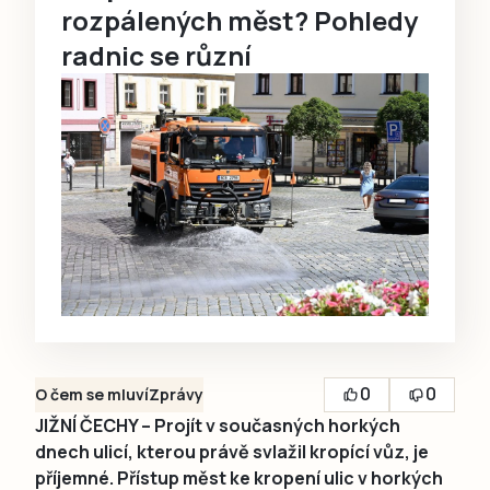
rozpálených měst? Pohledy
radnic se různí
0
0
O čem se mluví
Zprávy
JIŽNÍ ČECHY – Projít v současných horkých
dnech ulicí, kterou právě svlažil kropící vůz, je
příjemné. Přístup měst ke kropení ulic v horkých