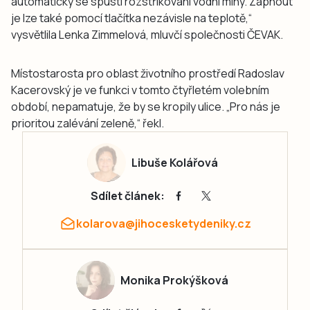
automaticky se spustí rozstřikování vodní mlhy. Zapnout
je lze také pomocí tlačítka nezávisle na teplotě,“
vysvětlila Lenka Zimmelová, mluvčí společnosti ČEVAK.
Místostarosta pro oblast životního prostředí Radoslav
Kacerovský je ve funkci v tomto čtyřletém volebním
období, nepamatuje, že by se kropily ulice. „Pro nás je
prioritou zalévání zeleně,“ řekl.
Libuše Kolářová
Sdílet článek:
kolarova@jihocesketydeniky.cz
Monika Prokýšková