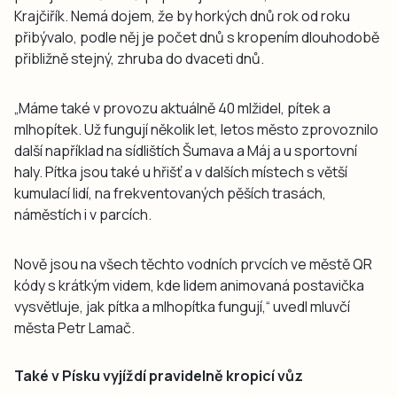
Krajčiřík. Nemá dojem, že by horkých dnů rok od roku
přibývalo, podle něj je počet dnů s kropením dlouhodobě
přibližně stejný, zhruba do dvaceti dnů.
„Máme také v provozu aktuálně 40 mlžidel, pítek a
mlhopítek. Už fungují několik let, letos město zprovoznilo
další například na sídlištích Šumava a Máj a u sportovní
haly. Pítka jsou také u hřišť a v dalších místech s větší
kumulací lidí, na frekventovaných pěších trasách,
náměstích i v parcích.
Nově jsou na všech těchto vodních prvcích ve městě QR
kódy s krátkým videm, kde lidem animovaná postavička
vysvětluje, jak pítka a mlhopítka fungují,“ uvedl mluvčí
města Petr Lamač.
Také v Písku vyjíždí pravidelně kropicí vůz