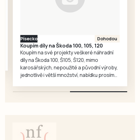
portfolium svých
lákadel. V
nejnovějších třech
případech
poškození přišli o
Písecko
Dohodou
více než tři miliony
Koupím díly na Škoda 100, 105, 120
korun.
Koupím na své projekty veškeré náhradní
díly na Škoda 100, Š105, Š120, mimo
karosářských, nepoužité a původní výroby,
jednotlivě i větší množství, nabídku prosím
pouze na e-mail: svorpi@seznam.cz.