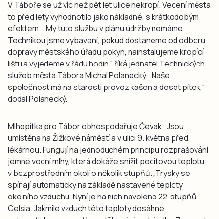
V Táboře se už víc než pět let ulice nekropí. Vedení města
to před lety vyhodnotilo jako nákladné, s krátkodobým
efektem. „My tuto službu v plánu údržby nemáme.
Technikou jsme vybavení, pokud dostaneme od odboru
dopravy městského úřadu pokyn, nainstalujeme kropící
lištu a vyjedeme v řádu hodin,“ říká jednatel Technických
služeb města Tábora Michal Polanecký. „Naše
společnost má na starosti provoz kašen a deset pítek,“
dodal Polanecký.
Mlhopítka pro Tábor obhospodařuje Čevak. Jsou
umístěna na Žižkové náměstí a v ulici 9. května před
lékárnou. Fungují na jednoduchém principu rozprašování
jemné vodní mlhy, která dokáže snížit pocitovou teplotu
v bezprostředním okolí o několik stupňů. „Trysky se
spínají automaticky na základě nastavené teploty
okolního vzduchu. Nyní je na nich navoleno 22 stupňů
Celsia. Jakmile vzduch této teploty dosáhne,