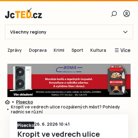
Všechny regiony
E-mail
Více
Zprávy
Doprava
Krimi
Sport
Kultura
Heslo
Blogy
Obnovit heslo
Inspirace
Čtenáři píší
Přihlásit se
Speciální přílohy
Písecko
Přihlásit se přes Facebook
Inzerce
Kropit ve vedrech ulice rozpálených měst? Pohledy
radnic se různí
Ještě nemám účet, chci se
Registrovat
26. 6. 2026 10:41
Písecko
Kropit ve vedrech ulice