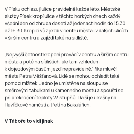
V Písku ochlazují ulice pravidelně každé léto. Městské
služby Písek kropí ulice v těchto horkých dnech každý
všední den od zhruba deseti až jedenácti hodin do 15.30
až 16.30. Kropicí vůz jezdí v centru města i v dalších ulicích
v širším centru a zajíždí také na sídliště.
„Nejvyšší četnost kropení provádí v centru a širším centru
města a poté na sídlištích, ale tam vzhledem
k dojezdovým časům jezdí nepravidelně,“ říká mluvčí
města Petra Měšťanová. Lidé se mohou ochladit také
pomocí mlžítek. Jedno je umístěné na sloupu se
směrovými tabulkami u Kamenného mostu a spouští se
při překročení teploty 23 stupňů. Další je u kašny na
Havlíčkově náměstí a třetí na Bakalářích.
V Táboře to vidí jinak