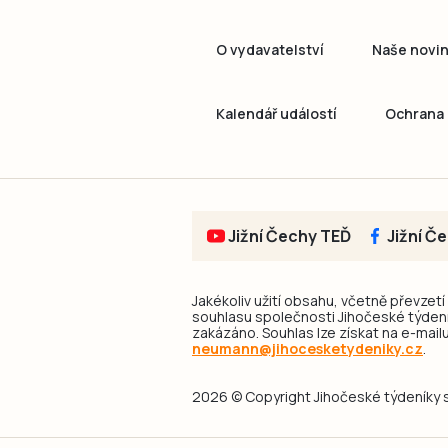
O vydavatelství
Naše novi
Kalendář událostí
Ochrana 
Jižní Čechy TEĎ
Jižní Č
Jakékoliv užití obsahu, včetně převzetí
souhlasu společnosti Jihočeské týdeník
zakázáno. Souhlas lze získat na e-mailu
neumann@jihocesketydeniky.cz
.
2026 © Copyright Jihočeské týdeníky s.