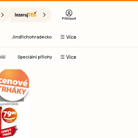
Přihlásit
Více
Jindřichohradecko
Více
íší
Speciální přílohy
Prachaticko
Inzerce
Obnovit heslo
řihlásit se
it se přes Facebook
čet, chci se
Registrovat