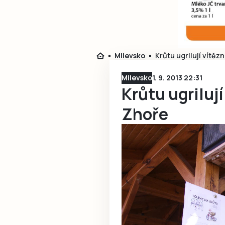
Milevsko
Krůtu ugrilují vítěz
Milevsko
1. 9. 2013 22:31
Krůtu ugrilují
Zhoře