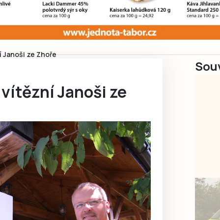
ní Janoši ze Zhoře
Souv
 vítězní Janoši ze