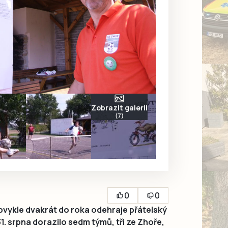
Zobrazit galerii
(7)
0
0
obvykle dvakrát do roka odehraje přátelský
31. srpna dorazilo sedm týmů, tři ze Zhoře,