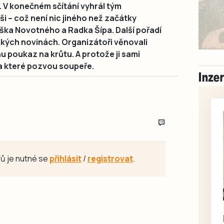
a. V konečném sčítání vyhrál tým
 – což není nic jiného než začátky
iška Novotného a Radka Šípa. Další pořadí
vských novinách. Organizátoři věnovali
u poukaz na krůtu. A protože ji sami
 na které pozvou soupeře.
ů je nutné se
přihlásit
/
registrovat
.
Milevsko
Zdarma / za odvoz
Daruji do dobrých