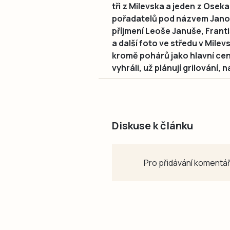
tři z Milevska a jeden z Osek
pořadatelů pod názvem Janoši
příjmení Leoše Januše, Frant
a další foto ve středu v Mile
kromě pohárů jako hlavní cen
vyhráli, už plánují grilování,
Diskuse k článku
Pro přidávání komentář