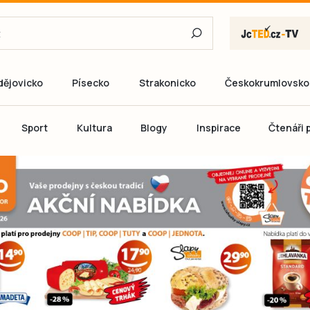
dějovicko
Písecko
Strakonicko
Českokrumlovsko
E-mail
Sport
Kultura
Blogy
Inspirace
Čtenáři p
Heslo
P
Přihlás
Ještě nemám ú