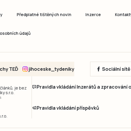
ny
Předplatné tištěných novin
Inzerce
Kontakt
osobních údajů
echy TEĎ
jihoceske_tydeniky
Sociální sít
Pravidla vkládání Inzerátů a zpracování
 článků, je bez
y s.r.o.
:
Pravidla vkládání příspěvků
r.o.