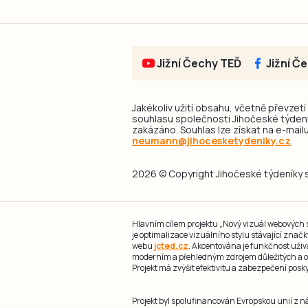
Jižní Čechy TEĎ
Jižní Č
Jakékoliv užití obsahu, včetně převzetí
souhlasu společnosti Jihočeské týdeník
zakázáno. Souhlas lze získat na e-mailu
neumann@jihocesketydeniky.cz
.
2026 © Copyright Jihočeské týdeníky s.
Hlavním cílem projektu „Nový vizuál webových st
je optimalizace vizuálního stylu stávající zna
webu
jcted.cz
. Akcentována je funkčnost uživ
moderním a přehledným zdrojem důležitých a ov
Projekt má zvýšit efektivitu a zabezpečení pos
Projekt byl spolufinancován Evropskou unií z 