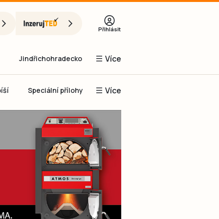
Přihlásit
Více
Jindřichohradecko
Více
íší
Speciální přílohy
Prachaticko
Inzerce
Obnovit heslo
řihlásit se
it se přes Facebook
čet, chci se
Registrovat