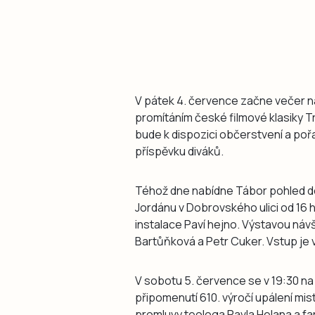
V pátek 4. července začne večer na
promítáním české filmové klasiky Tr
bude k dispozici občerstvení a po
příspěvku diváků.
Téhož dne nabídne Tábor pohled do 
Jordánu v Dobrovského ulici od 16
instalace Paví hejno. Výstavou náv
Bartůňková a Petr Cuker. Vstup je v
V sobotu 5. července se v 19:30 na
připomenutí 610. výročí upálení mis
promluvy teologa Pavla Helana a fa