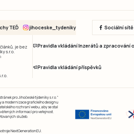
echy TEĎ
jihoceske_tydeniky
Sociální sít
Pravidla vkládání Inzerátů a zpracování
 článků, je bez
y s.r.o.
:
Pravidla vkládání příspěvků
r.o.
ránek pro Jihočeské týdeníky s.r.o."
čky a modernizace grafického designu
atelského rozhraní webu, aby se stal
ěřených informací pro veřejnost.
kytovaných služeb.
nástroje NextGenerationEU.