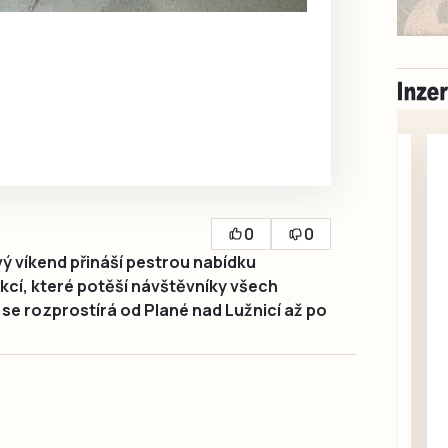
0
0
 víkend přináší pestrou nabídku
kcí, které potěší návštěvníky všech
se rozprostírá od Plané nad Lužnicí až po
Milevsko
Zdarma / za odvoz
Daruji do dobrých
rukou kotě
Daruji do dobrých rukou
kotě-kočka, odčervené,