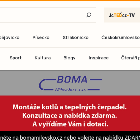
dějovicko
Písecko
Strakonicko
Českokrumlovsko
E-mail
Sport
Kultura
Blogy
Inspirace
Čtenáři p
Heslo
P
Přihlás
Ještě nemám ú