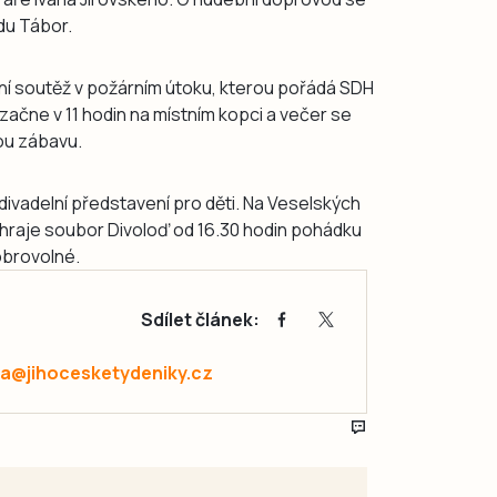
du Tábor.
ní soutěž v požárním útoku, kterou pořádá SDH
začne v 11 hodin na místním kopci a večer se
ou zábavu.
divadelní představení pro děti. Na Veselských
ahraje soubor Divoloď od 16.30 hodin pohádku
obrovolné.
Sdílet článek:
va@jihocesketydeniky.cz