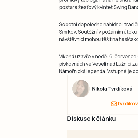
postará žesťový kvintet Swing Ban
Sobotní dopoledne nabídne i tradič
Smrkov. Soutěžní v požárním útoku 
návštěvníci mohou těšit na hasičsk
Víkend uzavře v neděli 6. července 
pískovnách ve Veselí nad Lužnicí z
Námořnická legenda. Vstupné je d
Nikola Tvrdíková
tvrdiko
Diskuse k článku