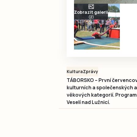
Zobrazit galerii
(2)
Kultura
Zprávy
TÁBORSKO – První červencový
kulturních a společenských a
věkových kategorií. Program 
Veselí nad Lužnicí.