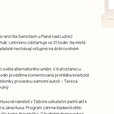
mazlivé, ihned k odběru.
 ranči Na Samotách u Plané nad Lužnicí
hák. Letní kino odstartuje ve 21 hodin. Na místě
řadatelé nechávají vstupné na dobrovolném
světa alternativního umění. V trafostanici u
 hodin proběhne komentovaná prohlídka kinetické
štěvníky provedou samotní autoři – Tereza
olný.
 Husově náměstí v Táboře uskuteční pietní akt k
tra Jana Husa. Program zahrne kladení květin,
ráře Ivana Jirovského. O hudební doprovod se