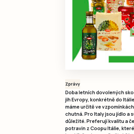
Zprávy
Doba letních dovolených skon
jih Evropy, konkrétně do Itál
máme určitě ve vzpomínkách i 
chutná. Pro Italy jsou jídlo a 
důležité. Preferují kvalitu a 
potravin z Coopu Itálie, kter