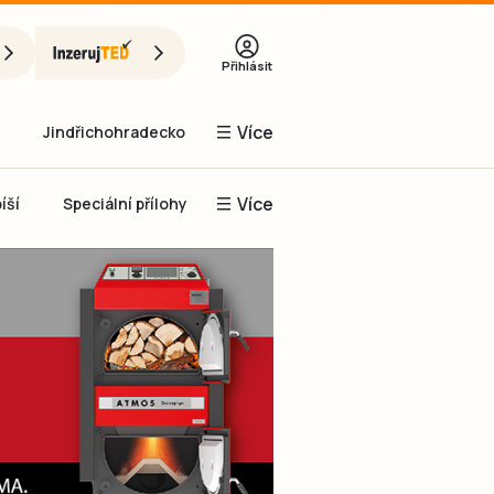
Přihlásit
Více
Jindřichohradecko
Více
íší
Speciální přílohy
Prachaticko
Inzerce
Obnovit heslo
řihlásit se
it se přes Facebook
čet, chci se
Registrovat