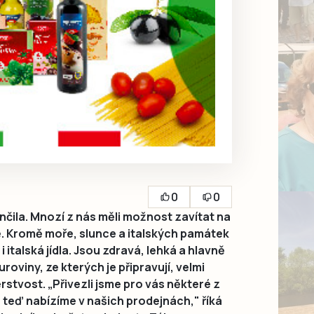
0
0
čila. Mnozí z nás měli možnost zavítat na
ie. Kromě moře, slunce a italských památek
italská jídla. Jsou zdravá, lehká a hlavně
suroviny, ze kterých je připravují, velmi
čerstvost. „Přivezli jsme pro vás některé z
é teď nabízíme v našich prodejnách," říká