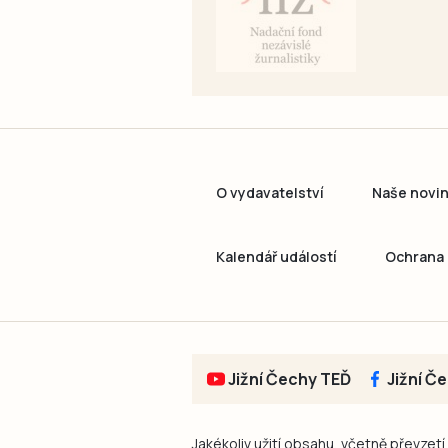
O vydavatelství
Naše novi
Kalendář událostí
Ochrana 
Jižní Čechy TEĎ
Jižní Č
Jakékoliv užití obsahu, včetně převzetí