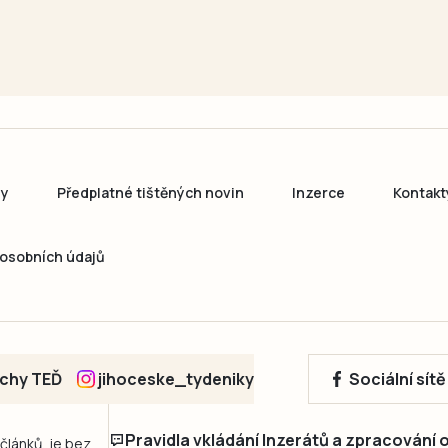
ny
Předplatné tištěných novin
Inzerce
Kontakt
osobních údajů
echy TEĎ
jihoceske_tydeniky
Sociální sít
Pravidla vkládání Inzerátů a zpracování
 článků, je bez