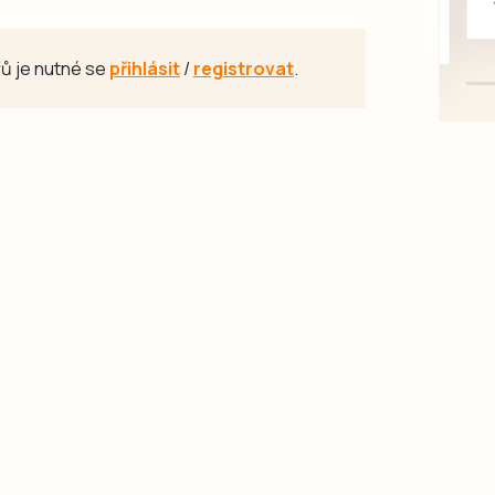
mazlivé, ihned k odběru.
ů je nutné se
přihlásit
/
registrovat
.