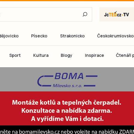
dějovicko
Písecko
Strakonicko
Českokrumlovsko
E-mail
Sport
Kultura
Blogy
Inspirace
Čtenáři p
Heslo
P
Přihlás
Ještě nemám ú