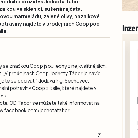
bchodního družstva Jednota Tábor.
azalkou ve sklenici, sušená rajčata,
ovou marmeládu, zelené olivy, bazalkové
í potraviny najdete v prodejnách Coop pod
lie.
iny se značkou Coop jsou jedny z nejkvalitnějších,
t. „V prodejnách Coop Jednoty Tábor je navíc
ijďte se podívat,“ dodává Ing. Sechovec.
ální potraviny Coop z Itálie, které najdete v
ese.
Milevsko
dnotě, OD Tábor se můžete také informovat na
Zdarma / za odvoz
w.facebook.com/jednotatabor.
Daruji do dobrých
rukou kotě
Daruji do dobrých rukou
kotě-kočka, odčervené,