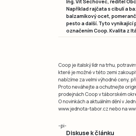
Ing. Vít Sechovec, ředitel O
Například rajčata s cibulí a b
balzamikový ocet, pomeranč
pesto a další. Tyto vynikajíc
označením Coop. Kvalita z Itá
Coop je italský lídr na trhu, potrav
které je možné v této zemi zakoupi
nabízíme za velmi výhodné ceny, př
Proto neváhejte a ochutnejte origin
prodejnách Coop v táborském okr
O novinkách a aktuálním dění v Je
www.jednota-tabor.cz nebo na ww
-pi-
Diskuse k článku