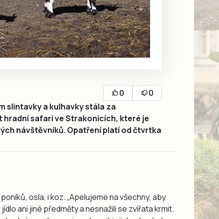
0
0
 slintavky a kulhavky stála za
hradní safari ve Strakonicích, které je
ých návštěvníků. Opatření platí od čtvrtka
poníků, osla, i koz. „Apelujeme na všechny, aby
ídlo ani jiné předměty a nesnažili se zvířata krmit.