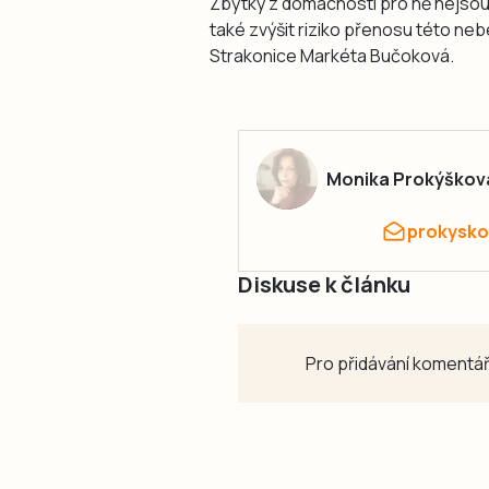
Zbytky z domácností pro ně nejsou 
také zvýšit riziko přenosu této n
Strakonice Markéta Bučoková.
Monika Prokýškov
prokysko
Diskuse k článku
Pro přidávání komentář