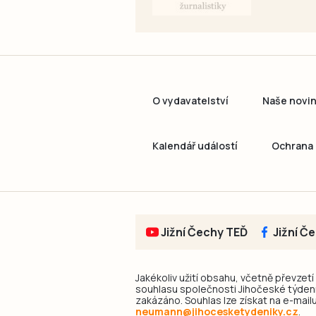
O vydavatelství
Naše novi
Kalendář událostí
Ochrana 
Jižní Čechy TEĎ
Jižní Č
Jakékoliv užití obsahu, včetně převzetí
souhlasu společnosti Jihočeské týdeník
zakázáno. Souhlas lze získat na e-mailu
neumann@jihocesketydeniky.cz
.