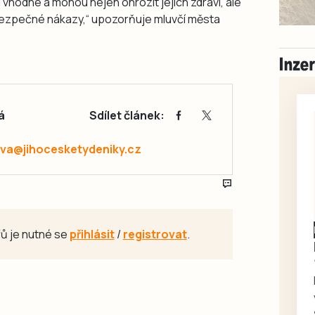
vhodné a mohou nejen ohrozit jejich zdraví, ale
ebezpečné nákazy,“ upozorňuje mluvčí města
á
Sdílet článek:
va@jihocesketydeniky.cz
ů je nutné se
přihlásit
/
registrovat
.