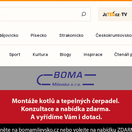
dějovicko
Písecko
Strakonicko
Českokrumlovsko
E-mail
Sport
Kultura
Blogy
Inspirace
Čtenáři p
Heslo
P
Přihlás
Ještě nemám ú