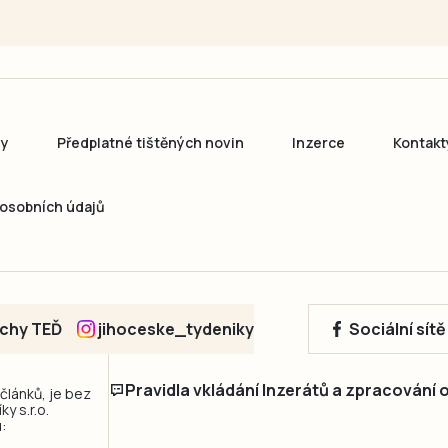
ny
Předplatné tištěných novin
Inzerce
Kontakt
osobních údajů
echy TEĎ
jihoceske_tydeniky
Sociální sít
Pravidla vkládání Inzerátů a zpracování
 článků, je bez
y s.r.o.
: