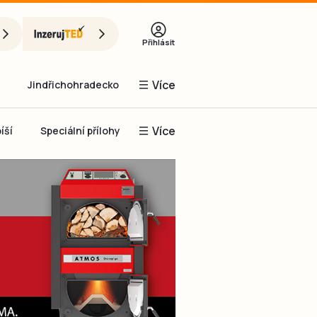
Přihlásit
Více
Jindřichohradecko
Více
íší
Speciální přílohy
Prachaticko
Inzerce
Obnovit heslo
řihlásit se
it se přes Facebook
čet, chci se
Registrovat