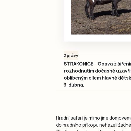
Zprávy
STRAKONICE – Obava z šířením
rozhodnutím dočasně uzavřít 
oblíbeným cílem hlavně dětsk
3. dubna.
Hradní safari je mimo jiné domovem 
do hradního příkopu neházeli žádné j