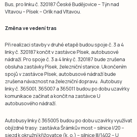
Bus, pro linku č. 320187 České Budějovice – Týn nad
Vltavou – Písek – Orlík nad Vltavou.
Změna ve vedení tras
Při realizaci stavby v druhé etapě budou spoje č. 3 a 4
linky č. 320187 končit v zastávce Písek, autobusové
nádraží. Pro spoje č. 3 a 4 linky č. 320187 bude zrušena
obsluha zastávky Písek, železniční stanice. Ukončením
spojů v zastávce Písek, autobusové nádraží bude
zrušena návaznost na železniční dopravu. Autobusy
linky č. 365001, 365007 a 365011 budou po dobu uzavírky
komunikace začínat a končit na zastávce U
autobusového nádraží.
Autobusy linky č 365005 budou po dobu uzavírky využívat
objízdné trasy: zastávka Šrámkův most – silnice I/20 –
sjezd k okružní křižovatce (k. o.) – silnice III/1402 – U