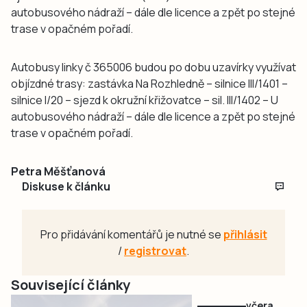
autobusového nádraží – dále dle licence a zpět po stejné
trase v opačném pořadí.
Autobusy linky č 365006 budou po dobu uzavírky využívat
objízdné trasy: zastávka Na Rozhledně – silnice III/1401 –
silnice I/20 – sjezd k okružní křižovatce – sil. III/1402 – U
autobusového nádraží – dále dle licence a zpět po stejné
trase v opačném pořadí.
Petra Měšťanová
Diskuse k článku
Pro přidávání komentářů je nutné se
přihlásit
/
registrovat
.
Související články
včera