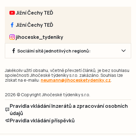
Jižní Čechy TEĎ
Jižní Čechy TEĎ
jihoceske_tydeniky
Sociální sítě jednotlivých regionů:
Jakékoliv užití obsahu, včetně převzetí článků, je bez souhlasu
společnosti Jihočeské týdeníky s.r.o. zakázáno. Souhlas lze
získat na e-mailu:
neumann@jihocesketydeniky.cz
.
2026 © Copyright Jihočeské týdeníky s.r.o.
Pravidla vkládání Inzerátů a zpracování osobních
údajů
Pravidla vkládání příspěvků