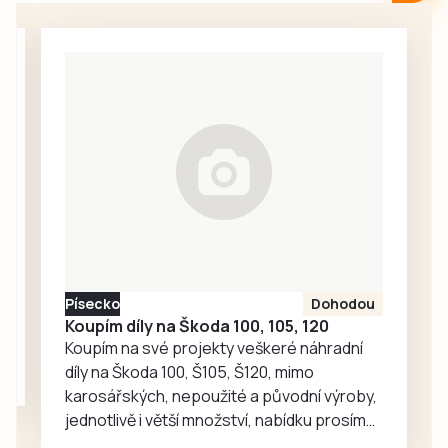
srpen a neděje se
nic. Redakce
proto oslovila
Správu železnic
se žádostí o
vysvětlení.
Ředitelka odboru
komunikace Nela
Friebová
odpověděla.
Písecko
Dohodou
Koupím díly na Škoda 100, 105, 120
Koupím na své projekty veškeré náhradní
díly na Škoda 100, Š105, Š120, mimo
karosářských, nepoužité a původní výroby,
jednotlivě i větší množství, nabídku prosím
pouze na e-mail: svorpi@seznam.cz.