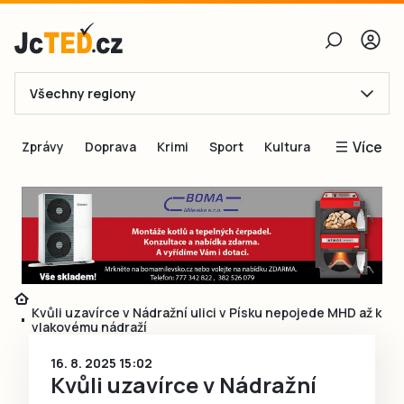
Všechny regiony
E-mail
Více
Zprávy
Doprava
Krimi
Sport
Kultura
Heslo
Blogy
Obnovit heslo
Inspirace
Čtenáři píší
Přihlásit se
Speciální přílohy
Přihlásit se přes Facebook
Inzerce
Kvůli uzavírce v Nádražní ulici v Písku nepojede MHD až k
vlakovému nádraží
Ještě nemám účet, chci se
Registrovat
16. 8. 2025 15:02
Kvůli uzavírce v Nádražní