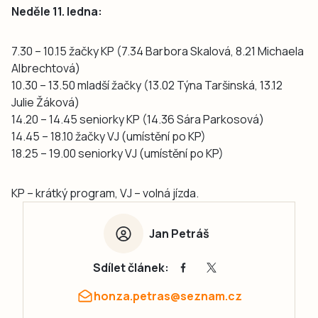
Neděle 11. ledna:
7.30 – 10.15 žačky KP (7.34 Barbora Skalová, 8.21 Michaela
Albrechtová)
10.30 – 13.50 mladší žačky​​ (13.02 Týna Taršinská, 13.12
Julie Žáková)
14.20 – 14.45 seniorky KP​​ (14.36 Sára Parkosová)
14.45 – 18.10 žačky VJ​​​ (umístění po KP)
18.25 – 19.00 seniorky VJ (​​umístění po KP)
KP – krátký program, VJ – volná jízda.
Jan Petráš
Sdílet článek:
honza.petras@seznam.cz