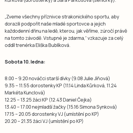
Kůrková (dorostenky) a Sára Parkosová (seniorky).
„Zveme všechny příznivce strakonického sportu, aby
dorazili podpořit naše mladé sportovce a jejich
každodenní dřinu na ledě, kterou, jak věříme, zúročí právě
na tomto závodě. Vstupné je zdarma,“ vzkazuje za celý
oddíl trenérka Eliška Bublíková.
Sobota 10. ledna:
8.00 – 9.20 nováčci starší dívky (​9.08 Julie Jíňová)
9.35 – 11.55 dorostenky KP (​​11.14 Linda Kůrková, 11.24
Markéta Kunclová)
12.25 – 13.25 žáci KP (12.43 Daniel Čejka)
13.40 – 17.00 nejmladší žačky (​15.16 Simona Synková)
17.15 – 20.05 dorostenky VJ (umístění po KP)
20.20 – 21.35 žáci VJ (​​​umístění po KP)