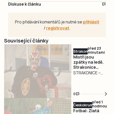
Diskuse k článku
Pro přidávání komentářů je nutné se
přihlásit
/
registrovat
.
Související články
před 23
Strakonicko
minutami
Mistři jsou
zpátky na ledě.
Strakonice
zahájily přípravu
STRAKONICE –
na obhajobu
Strakoničtí
titulu
hokejisté, kteří
budou v
0
nadcházející
před 1
sezoně krajské
Českokrumlovsko
hodinou
ligy obhajovat
Fotbal: Zlatá