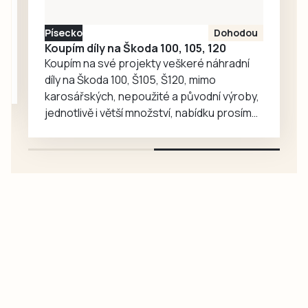
loni druhou ligu za
Táborsko, kde už…
Písecko
Dohodou
Koupím díly na Škoda 100, 105, 120
Koupím na své projekty veškeré náhradní
díly na Škoda 100, Š105, Š120, mimo
karosářských, nepoužité a původní výroby,
jednotlivě i větší množství, nabídku prosím
pouze na e-mail: svorpi@seznam.cz.