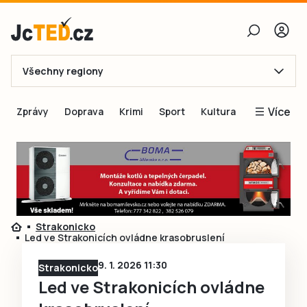
Všechny regiony
E-mail
Více
Zprávy
Doprava
Krimi
Sport
Kultura
Heslo
Blogy
Obnovit heslo
Inspirace
Čtenáři píší
Přihlásit se
Speciální přílohy
Strakonicko
Přihlásit se přes Facebook
Inzerce
Led ve Strakonicích ovládne krasobruslení
Ještě nemám účet, chci se
Registrovat
9. 1. 2026 11:30
Strakonicko
Led ve Strakonicích ovládne