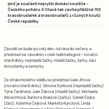
jenž je součástí nejvyšší domácí soutěže –
Českého poháru. K Otavě tak zavítá přibližně 150
krasobruslařek a krasobruslařů z různých koutů
České republiky.
Závodit se bude po celý den, od rána do večera, a
představí se závodníci v celé řadě kategorií – nováčci
starší dívky, nejmladší žačky, mladší žačky, žačky, žáci,
dorostenky a seniorky.
Ze strakonického oddílu se představí Julie Jíňová
(nováčci starší dívky), Simona Synková (nejmladší žačky),
Týna Taršinská, Julie Žáková (mladší žačky), Michaela
Albrechtová, Barbora Skalová (žačky), Daniel Čejka
(žáci), Kateřina Čejková, Markéta Kunclová, Linda