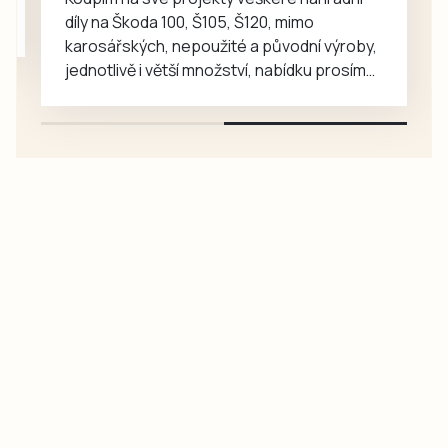
díly na Škoda 100, Š105, Š120, mimo
karosářských, nepoužité a původní výroby,
jednotlivě i větší množství, nabídku prosím
pouze na e-mail: svorpi@seznam.cz.