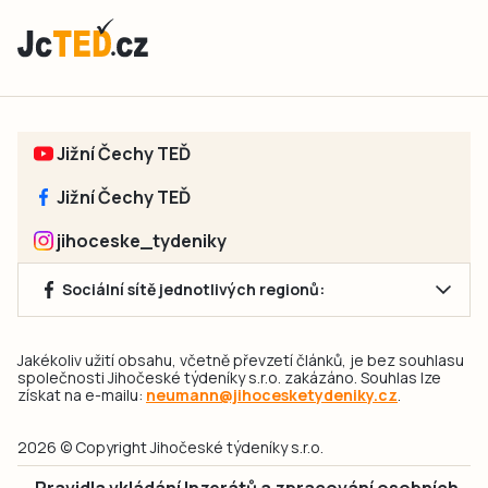
Jižní Čechy TEĎ
Jižní Čechy TEĎ
jihoceske_tydeniky
Sociální sítě jednotlivých regionů:
Jakékoliv užití obsahu, včetně převzetí článků, je bez souhlasu
společnosti Jihočeské týdeníky s.r.o. zakázáno. Souhlas lze
získat na e-mailu:
neumann@jihocesketydeniky.cz
.
2026 © Copyright Jihočeské týdeníky s.r.o.
Pravidla vkládání Inzerátů a zpracování osobních