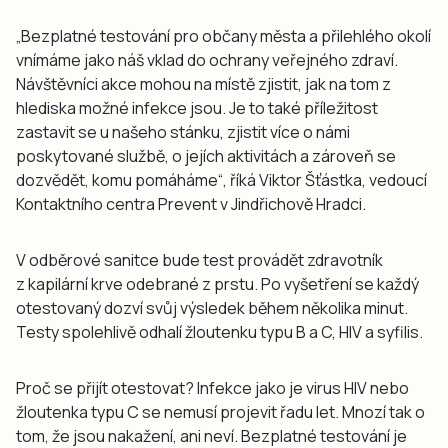
„Bezplatné testování pro občany města a přilehlého okolí
vnímáme jako náš vklad do ochrany veřejného zdraví.
Návštěvníci akce mohou na místě zjistit, jak na tom z
hlediska možné infekce jsou. Je to také příležitost
zastavit se u našeho stánku, zjistit více o námi
poskytované službě, o jejích aktivitách a zároveň se
dozvědět, komu pomáháme“, říká Viktor Šťástka, vedoucí
Kontaktního centra Prevent v Jindřichově Hradci.
V odběrové sanitce bude test provádět zdravotník
z kapilární krve odebrané z prstu. Po vyšetření se každý
otestovaný dozví svůj výsledek během několika minut.
Testy spolehlivě odhalí žloutenku typu B a C, HIV a syfilis.
Proč se přijít otestovat? Infekce jako je virus HIV nebo
žloutenka typu C se nemusí projevit řadu let. Mnozí tak o
tom, že jsou nakažení, ani neví. Bezplatné testování je