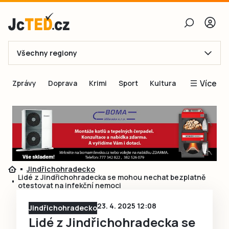
Všechny regiony
E-mail
Více
Zprávy
Doprava
Krimi
Sport
Kultura
Heslo
Blogy
Obnovit heslo
Inspirace
Čtenáři píší
Přihlásit se
Speciální přílohy
Jindřichohradecko
Přihlásit se přes Facebook
Inzerce
Lidé z Jindřichohradecka se mohou nechat bezplatně
otestovat na infekční nemoci
Ještě nemám účet, chci se
Registrovat
23. 4. 2025 12:08
Jindřichohradecko
Lidé z Jindřichohradecka se