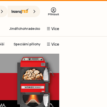
Přihlásit
Více
Jindřichohradecko
Více
íší
Speciální přílohy
Prachaticko
Inzerce
Obnovit heslo
řihlásit se
it se přes Facebook
čet, chci se
Registrovat