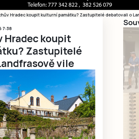
chův Hradec koupit kulturní památku? Zastupitelé debatovali o La
Souv
6 7:38
v Hradec koupit
átku? Zastupitelé
Landfrasově vile