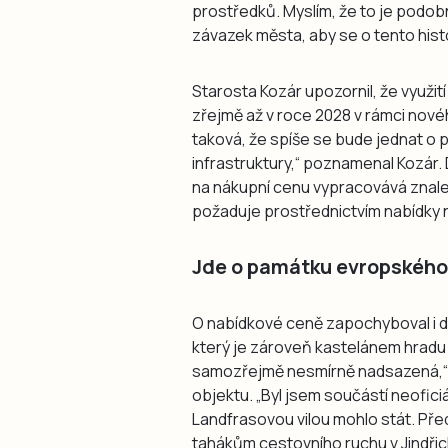
prostředků. Myslím, že to je podobn
závazek města, aby se o tento histo
Starosta Kozár upozornil, že využ
zřejmě až v roce 2028 v rámci nov
taková, že spíše se bude jednat o
infrastruktury,“ poznamenal Kozár.
na nákupní cenu vypracovává znalec
požaduje prostřednictvím nabídky na
Jde o památku evropského
O nabídkové ceně zapochyboval i da
který je zároveň kastelánem hradu 
samozřejmě nesmírně nadsazená,“ po
objektu. „Byl jsem součástí neoficiál
Landfrasovou vilou mohlo stát. Pře
tahákům cestovního ruchu v Jindřicho