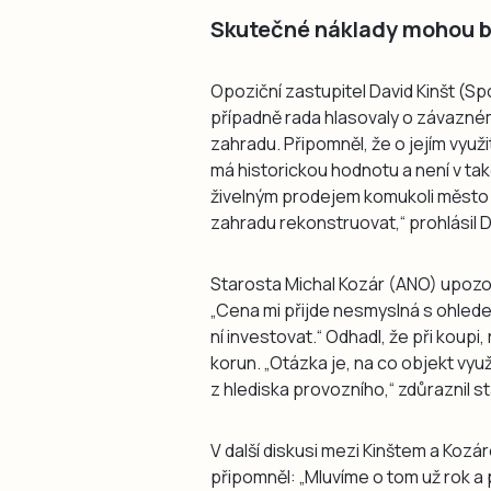
Skutečné náklady mohou bý
Opoziční zastupitel David Kinšt (Spo
případně rada hlasovaly o závazném
zahradu. Připomněl, že o jejím využ
má historickou hodnotu a není v tak
živelným prodejem komukoli město d
zahradu rekonstruovat,“ prohlásil D
Starosta Michal Kozár (ANO) upozo
„Cena mi přijde nesmyslná s ohlede
ní investovat.“ Odhadl, že při koupi
korun. „Otázka je, na co objekt vyu
z hlediska provozního,“ zdůraznil s
V další diskusi mezi Kinštem a Kozár
připomněl: „Mluvíme o tom už rok a 