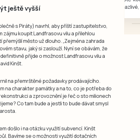
mazlivé, ihned k odběru.
t ještě vyšší
lečně s Piráty) navrhl, aby příští zastupitelstvo,
 zájmu koupit Landfrasovu vilu a přilehlou
ití přemýšlí město už dlouho. „Zejména zahrada
ovém stavu, jaký si zaslouží. Nyní se obávám, že
efinitivně přijde o možnost Landfrasovu vilu a
avid Kinšt.
rnil na přemrštěné požadavky prodávajícího.
m na charakter památky a na to, co je potřeba do
, rekonstrukci a zprovoznění je řeč o sto milionech
žijeme? Co tam bude a jestli to bude dávat smysl
tarosta.
em došlo i na otázku využití subvencí. Kinšt
půl. Bavíme se o možnosti využití dotačních