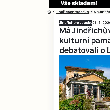
Jindřichohradecko
Má Jindři
Jindřichohradecko
26. 6. 202
Má Jindřichů
kulturní pam
debatovali o 