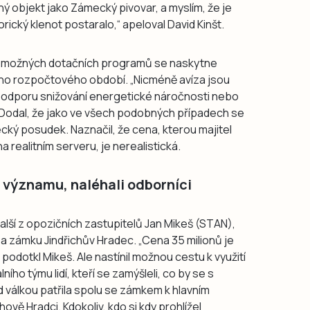
ý objekt jako Zámecký pivovar, a myslím, že je
rický klenot postaralo,“ apeloval David Kinšt.
ití možných dotačních programů se naskytne
ého rozpočtového období. „Nicméně avíza jsou
 podporu snižování energetické náročnosti nebo
 Dodal, že jako ve všech podobných případech se
ký posudek. Naznačil, že cena, kterou majitel
 realitním serveru, je nerealistická.
 významu, naléhali odborníci
lší z opozičních zastupitelů Jan Mikeš (STAN),
a zámku Jindřichův Hradec. „Cena 35 milionů je
dotkl Mikeš. Ale nastínil možnou cestu k využití
ního týmu lidí, kteří se zamýšleli, co by se s
d válkou patřila spolu se zámkem k hlavním
vě Hradci. Kdokoliv, kdo si kdy prohlížel