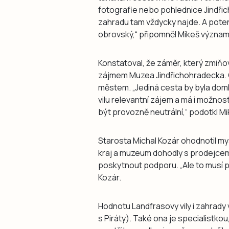
fotografie nebo pohlednice Jindřic
zahradu tam vždycky najde. A poten
obrovský,“ připomněl Mikeš význam
Konstatoval, že záměr, který zmiňo
zájmem Muzea Jindřichohradecka. C
městem. „Jediná cesta by byla dom
vilu relevantní zájem a má i možnosti
být provozně neutrální,“ podotkl Mi
Starosta Michal Kozár ohodnotil my
kraj a muzeum dohodly s prodejcem
poskytnout podporu. „Ale to musí p
Kozár.
Hodnotu Landfrasovy vily i zahrady
s Piráty). Také ona je specialistkou