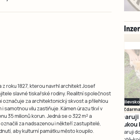
 z roku 1827, kterou navrhl architekt Josef
itele slavné tiskařské rodiny. Realitní společnost
 označuje za architektonický skvost a přilehlou
Milevsko
i samotnou vilu zastiňuje. Kámen úrazu tkví v
Zdarma / za odvoz
nu 35 milionů korun. Jedná se o 322 m² a
Daruji do dobrých
značili za nadsazenou i někteří zastupitelé,
rukou kotě
odnutí, aby kulturní památku město koupilo.
Daruji do dobrých rukou
kotě-kočka, odčervené,