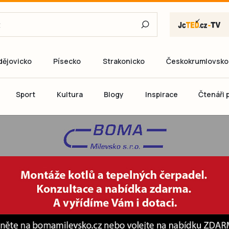
dějovicko
Písecko
Strakonicko
Českokrumlovsko
E-mail
Sport
Kultura
Blogy
Inspirace
Čtenáři p
Heslo
P
Přihlás
Ještě nemám ú