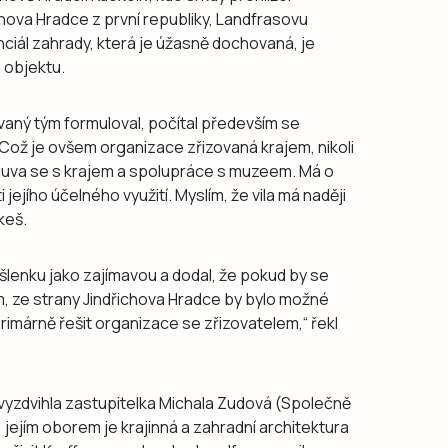
hova Hradce z první republiky, Landfrasovu
ciál zahrady, která je úžasně dochovaná, je
 objektu.
vaný tým formuloval, počítal především se
ož je ovšem organizace zřizovaná krajem, nikoli
luva se s krajem a spolupráce s muzeem. Má o
 jejího účelného využití. Myslím, že vila má naději
keš.
šlenku jako zajímavou a dodal, že pokud by se
, ze strany Jindřichova Hradce by bylo možné
rimárně řešit organizace se zřizovatelem,“ řekl
 vyzdvihla zastupitelka Michala Zudová (Společně
, jejím oborem je krajinná a zahradní architektura