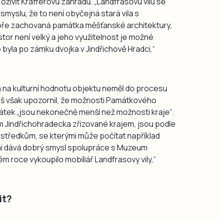
 oživit Krafferovu zahradu. „Landfrasovu vilu se
smyslu, že to není obyčejná stará vila s
bře zachovaná památka měšťanské architektury,
or není velký a jeho využitelnost je možné
 byla po zámku dvojka v Jindřichově Hradci,“
em na kulturní hodnotu objektu neměl do procesu
eš však upozornil, že možnosti Památkového
átek „jsou nekonečně menší než možnosti kraje“.
m Jindřichohradecka zřizované krajem, jsou podle
ostředkům, se kterými může počítat například
 mi dává dobrý smysl spolupráce s Muzeum
ém roce vykoupilo mobiliář Landfrasovy vily,“
it?