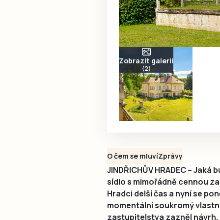
Zobrazit galerii
(2)
O čem se mluví
Zprávy
JINDŘICHŮV HRADEC – Jaká 
sídlo s mimořádně cennou za
Hradci delší čas a nyní se pon
momentální soukromý vlastní
zastupitelstva zazněl návrh,