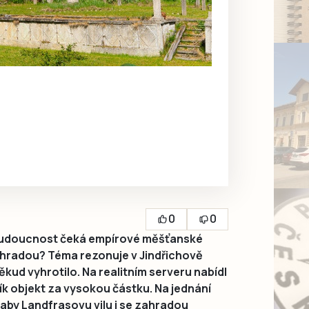
0
0
budoucnost čeká empírové měšťanské
hradou? Téma rezonuje v Jindřichově
ěkud vyhrotilo. Na realitním serveru nabídl
k objekt za vysokou částku. Na jednání
 aby Landfrasovu vilu i se zahradou