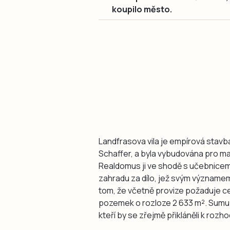
koupilo město.
Landfrasova vila je empírová stavba
Schaffer, a byla vybudována pro maj
Realdomus ji ve shodě s učebnicemi
zahradu za dílo, jež svým významem 
tom, že včetně provize požaduje ce
pozemek o rozloze 2 633 m². Sumu o
kteří by se zřejmě přikláněli k rozh