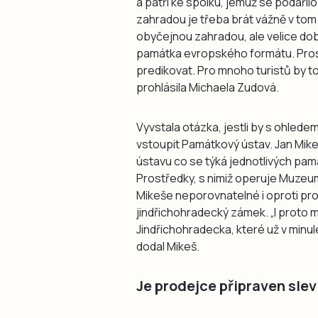
a patří ke spolku, jemuž se podařilo
zahradou je třeba brát vážně v tom 
obyčejnou zahradou, ale velice do
památka evropského formátu. Prost
predikovat. Pro mnoho turistů by to
prohlásila Michaela Zudová.
Vyvstala otázka, jestli by s ohled
vstoupit Památkový ústav. Jan Mik
ústavu co se týká jednotlivých pam
Prostředky, s nimiž operuje Muzeu
Mikeše neporovnatelné i oproti pr
jindřichohradecký zámek. „I proto
Jindřichohradecka, které už v minul
dodal Mikeš.
Je prodejce připraven slev