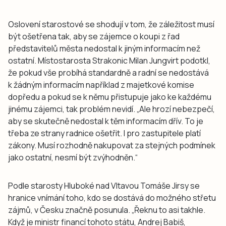
Oslovení starostové se shodují v tom, že záležitost musí
být ošetřena tak, aby se zájemce o koupi z řad
představitelů města nedostal k jiným informacím než
ostatní. Místostarosta Strakonic Milan Jungvirt podotkl,
že pokud vše probíhá standardně a radní se nedostává
k žádným informacím například z majetkové komise
dopředu a pokud se k němu přistupuje jako ke každému
jinému zájemci, tak problém nevidí
. „Ale hrozí nebezpečí,
aby se skutečně nedostal k těm informacím dřív. To je
třeba ze strany radnice ošetřit. I pro zastupitele platí
zákony. Musí rozhodně nakupovat za stejných podmínek
jako ostatní, nesmí být zvýhodněn.“
Podle starosty Hluboké nad Vltavou Tomáše Jirsy se
hranice vnímání toho, kdo se dostává do možného střetu
zájmů, v Česku značně posunula.
„Řeknu to asi takhle.
Když je ministr financí tohoto státu, Andrej Babiš,