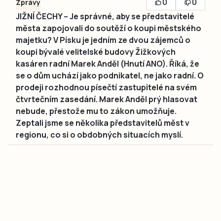
0
0
Zprávy
JIŽNÍ ČECHY – Je správné, aby se představitelé
města zapojovali do soutěží o koupi městského
majetku? V Písku je jedním ze dvou zájemců o
koupi bývalé velitelské budovy Žižkových
kasáren radní Marek Anděl (Hnutí ANO). Říká, že
se o dům uchází jako podnikatel, ne jako radní. O
prodeji rozhodnou písečtí zastupitelé na svém
čtvrtečním zasedání. Marek Anděl prý hlasovat
nebude, přestože mu to zákon umožňuje.
Zeptali jsme se několika představitelů měst v
regionu, co si o obdobných situacích myslí.