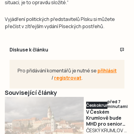
situaci, je to opravdu složité.“
Vyjádření politických představitelů Písku si můžete
přečíst v zítřejším vydání Píseckých postřehů.
Diskuse k článku
Pro přidávání komentářů je nutné se
přihlásit
/
registrovat
.
Související články
před 7
Českokrumlovsko
minutami
V Českém
Krumlově bude
MHD pro seniory
nad 70 let znovu
ČESKÝ KRUMLOV –