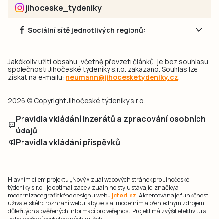
jihoceske_tydeniky
Sociální sítě jednotlivých regionů:
Jakékoliv užití obsahu, včetně převzetí článků, je bez souhlasu
společnosti Jihočeské týdeníky s.r.o. zakázáno. Souhlas lze
získat na e-mailu:
neumann@jihocesketydeniky.cz
.
2026 © Copyright Jihočeské týdeníky s.r.o.
Pravidla vkládání Inzerátů a zpracování osobních
údajů
Pravidla vkládání příspěvků
Hlavním cílem projektu „Nový vizuál webových stránek pro Jihočeské
týdeníky s.r.o." je optimalizace vizuálního stylu stávající značky a
modernizace grafického designu webu
jcted.cz
. Akcentována je funkčnost
uživatelského rozhraní webu, aby se stal moderním a přehledným zdrojem
důležitých a ověřených informací pro veřejnost. Projekt má zvýšit efektivitu a
zabezpečení poskytovaných služeb.