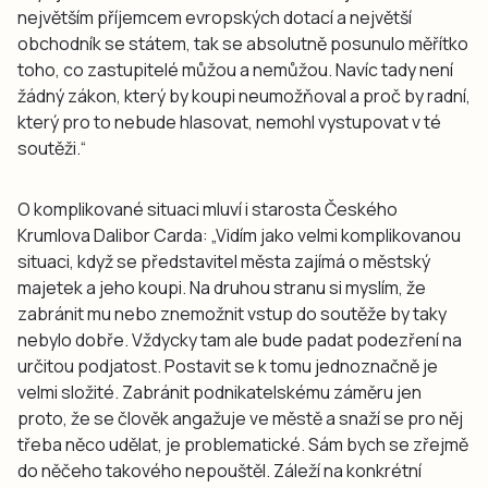
největším příjemcem evropských dotací a největší
obchodník se státem, tak se absolutně posunulo měřítko
toho, co zastupitelé můžou a nemůžou. Navíc tady není
žádný zákon, který by koupi neumožňoval a proč by radní,
který pro to nebude hlasovat, nemohl vystupovat v té
soutěži.“
O komplikované situaci mluví i starosta Českého
Krumlova Dalibor Carda:
„Vidím jako velmi komplikovanou
situaci, když se představitel města zajímá o městský
majetek a jeho koupi. Na druhou stranu si myslím, že
zabránit mu nebo znemožnit vstup do soutěže by taky
nebylo dobře. Vždycky tam ale bude padat podezření na
určitou podjatost. Postavit se k tomu jednoznačně je
velmi složité. Zabránit podnikatelskému záměru jen
proto, že se člověk angažuje ve městě a snaží se pro něj
třeba něco udělat, je problematické. Sám bych se zřejmě
do něčeho takového nepouštěl. Záleží na konkrétní