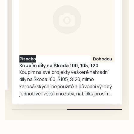
společnosti
digitální řešení pro
ČEVAK, voda byla
precizní
kolem půl osmé
hospodaření a
večer znovu
inovace v oblasti
spuštěna.
potravinářské
výroby.
Písecko
Dohodou
Koupím díly na Škoda 100, 105, 120
Koupím na své projekty veškeré náhradní
díly na Škoda 100, Š105, Š120, mimo
karosářských, nepoužité a původní výroby,
jednotlivě i větší množství, nabídku prosím
pouze na e-mail: svorpi@seznam.cz.