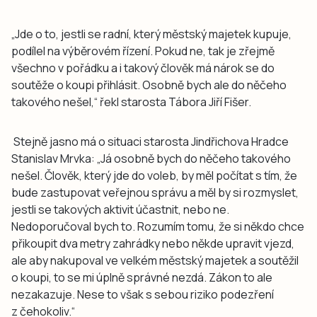
„Jde o to, jestli se radní, který městský majetek kupuje,
podílel na výběrovém řízení. Pokud ne, tak je zřejmě
všechno v pořádku a i takový člověk má nárok se do
soutěže o koupi přihlásit. Osobně bych ale do něčeho
takového nešel,“
řekl starosta Tábora Jiří Fišer.
Stejně jasno má o situaci starosta Jindřichova Hradce
Stanislav Mrvka:
„Já osobně bych do něčeho takového
nešel. Člověk, který jde do voleb, by měl počítat s tím, že
bude zastupovat veřejnou správu a měl by si rozmyslet,
jestli se takových aktivit účastnit, nebo ne.
Nedoporučoval bych to. Rozumím tomu, že si někdo chce
přikoupit dva metry zahrádky nebo někde upravit vjezd,
ale aby nakupoval ve velkém městský majetek a soutěžil
o koupi, to se mi úplně správné nezdá. Zákon to ale
nezakazuje. Nese to však s sebou riziko podezření
z čehokoliv.“