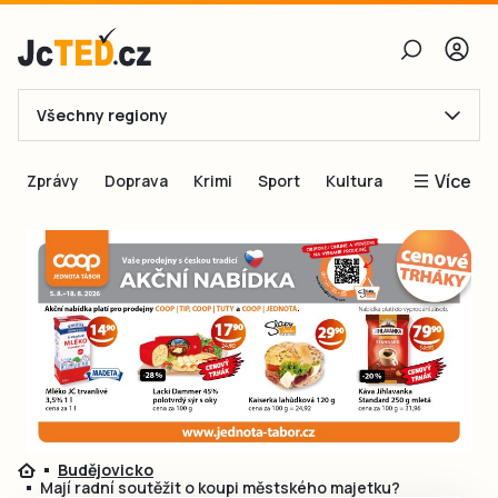
Všechny regiony
E-mail
Více
Zprávy
Doprava
Krimi
Sport
Kultura
Heslo
Blogy
Obnovit heslo
Inspirace
Čtenáři píší
Přihlásit se
Speciální přílohy
Přihlásit se přes Facebook
Inzerce
Ještě nemám účet, chci se
Registrovat
Budějovicko
Mají radní soutěžit o koupi městského majetku?