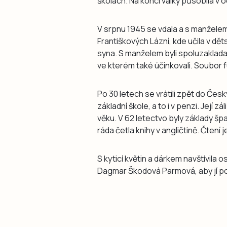
školách. Na konci války působila v 
V srpnu 1945 se vdala a s manželem
Františkových Lázní, kde učila v dě
syna. S manželem byli spoluzaklad
ve kterém také účinkovali. Soubor
Po 30 letech se vrátili zpět do Čes
základní škole, a to i v penzi. Její z
věku. V 62 letectvo byly základy špa
ráda četla knihy v angličtině. Čtení je
S kyticí květin a dárkem navštívila 
Dagmar Škodová Parmová, aby jí po