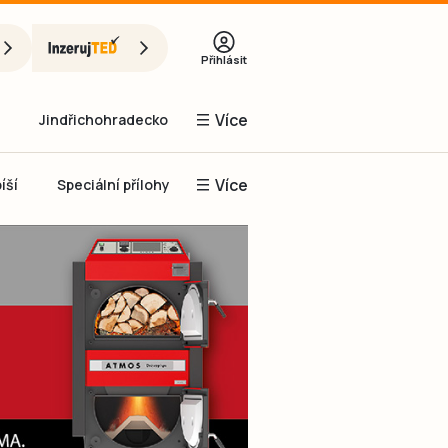
Přihlásit
Více
Jindřichohradecko
Více
íší
Speciální přílohy
Prachaticko
Inzerce
Obnovit heslo
řihlásit se
it se přes Facebook
čet, chci se
Registrovat