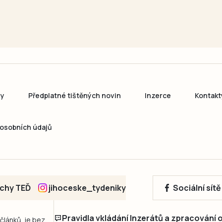
ny
Předplatné tištěných novin
Inzerce
Kontakt
osobních údajů
echy TEĎ
jihoceske_tydeniky
Sociální sít
Pravidla vkládání Inzerátů a zpracování
 článků, je bez