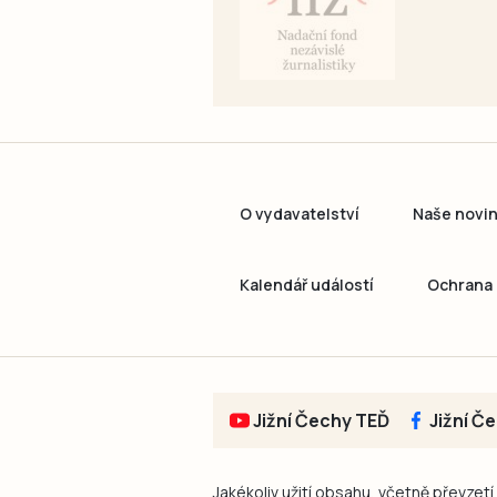
O vydavatelství
Naše novi
Kalendář událostí
Ochrana 
Jižní Čechy TEĎ
Jižní Č
Jakékoliv užití obsahu, včetně převzetí