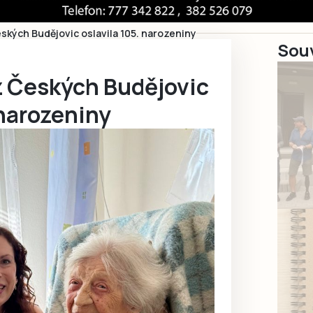
eských Budějovic oslavila 105. narozeniny
Souv
z Českých Budějovic
 narozeniny