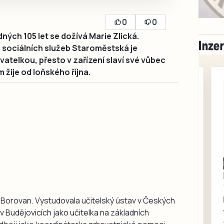
0
0
ch 105 let se dožívá Marie Zlická.
sociálních služeb Staroměstská je
yvatelkou, přesto v zařízení slaví své vůbec
 žije od loňského října.
Milevsko
Zdarma / za odvoz
Daruji do dobrých
rukou kotě
u Borovan. Vystudovala učitelský ústav v Českých
Daruji do dobrých rukou
 Budějovicích jako učitelka na základních
kotě-kočka, odčervené,