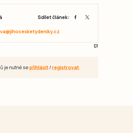
á
Sdílet článek:
va@jihocesketydeniky.cz
ů je nutné se
přihlásit
/
registrovat
.