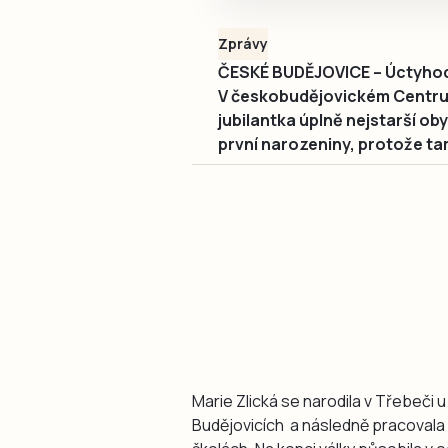
Zprávy
ČESKÉ BUDĚJOVICE – Úctyhodný
V českobudějovickém Centru 
jubilantka úplně nejstarší ob
první narozeniny, protože tam
Marie Zlická se narodila v Třebeči 
Budějovicích a následně pracovala v