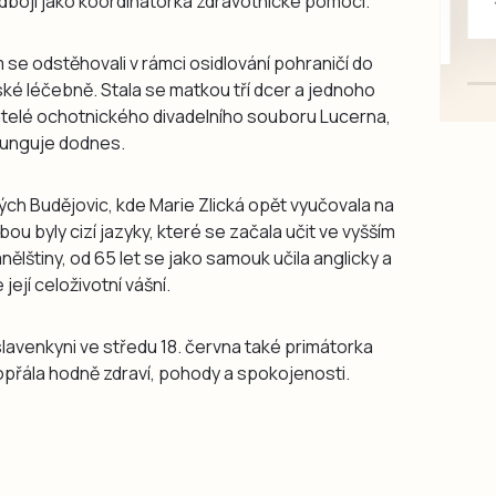
odboji jako koordinátorka zdravotnické pomoci.
mazlivé, ihned k odběru.
 se odstěhovali v rámci osidlování pohraničí do
tské léčebně. Stala se matkou tří dcer a jednoho
atelé ochotnického divadelního souboru Lucerna,
 funguje dodnes.
kých Budějovic, kde Marie Zlická opět vyučovala na
álibou byly cizí jazyky, které se začala učit ve vyšším
nělštiny, od 65 let se jako samouk učila anglicky a
 její celoživotní vášní.
oslavenkyni ve středu 18. června také primátorka
přála hodně zdraví, pohody a spokojenosti.