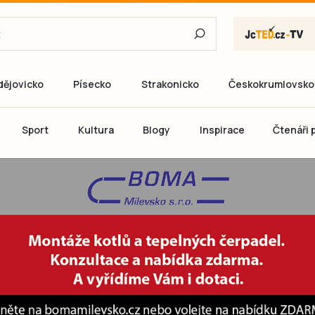
dějovicko
Písecko
Strakonicko
Českokrumlovsko
E-mail
Sport
Kultura
Blogy
Inspirace
Čtenáři p
Heslo
P
Přihlás
Ještě nemám ú