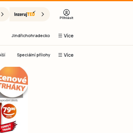
Přihlásit
Více
Jindřichohradecko
Více
íší
Speciální přílohy
Prachaticko
Inzerce
Obnovit heslo
řihlásit se
it se přes Facebook
čet, chci se
Registrovat