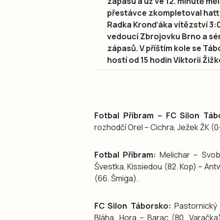
zápasu a už ve 12. minutě měl
přestávce zkompletoval hattr
Radka Kronďáka vítězství 3:0.
vedoucí Zbrojovku Brno a séri
zápasů. V příštím kole se Táb
hostí od 15 hodin Viktorii Žižk
Fotbal Příbram – FC Silon Táb
rozhodčí Orel – Cichra, Ježek ŽK (0-
Fotbal Příbram:
Melichar – Svob
Švestka, Kissiedou (82. Kop) – Antw
(66. Šmiga).
FC Silon Táborsko:
Pastornický 
Bláha, Hora – Barac (80. Varačka)