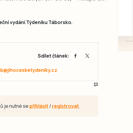
rukou kotě
Daruji do dobrých rukou
kotě-kočka, odčervené,
eční vydání Týdeníku Táborsko.
mazlivé, ihned k odběru.
Sdílet článek:
ab@jihocesketydeniky.cz
ů je nutné se
přihlásit
/
registrovat
.