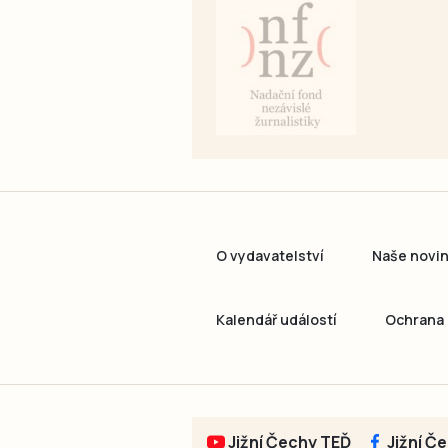
O vydavatelství
Naše novi
Kalendář událostí
Ochrana 
Jižní Čechy TEĎ
Jižní Č