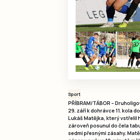
Sport
PŘÍBRAM/TÁBOR – Druholigoví 
29. září k dohrávce 11. kola 
Lukáš Matějka, který vstřelil
zároveň posunul do čela tabu
sedmi přesnými zásahy. Matě