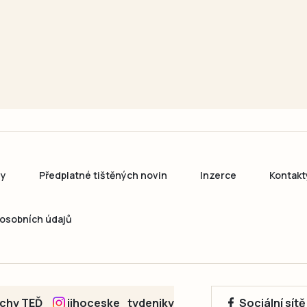
ny
Předplatné tištěných novin
Inzerce
Kontakt
osobních údajů
echy TEĎ
jihoceske_tydeniky
Sociální sít