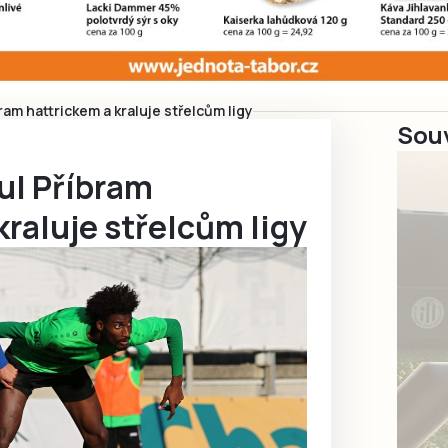
ram hattrickem a kraluje střelcům ligy
Souv
ul Příbram
kraluje střelcům ligy