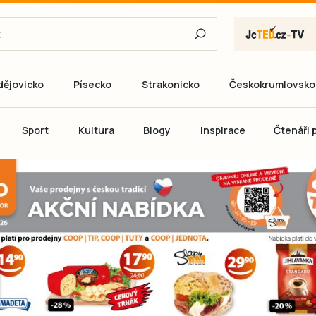
dějovicko
Písecko
Strakonicko
Českokrumlovsko
E-mail
Sport
Kultura
Blogy
Inspirace
Čtenáři p
Heslo
P
Přihlás
Ještě nemám ú