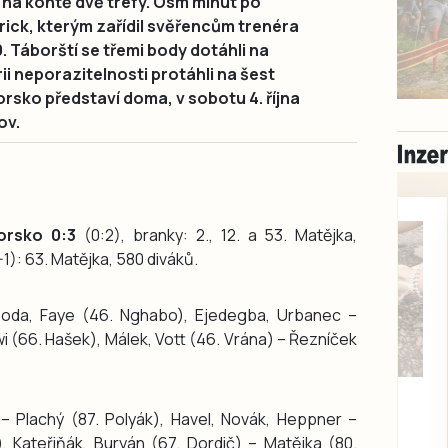
 na kontě dvě trefy. Osm minut po
ick, kterým zařídil svěřencům trenéra
 Táborští se třemi body dotáhli na
i neporazitelnosti protáhli na šest
orsko představí doma, v sobotu 4. října
ov.
orsko 0:3
(0:2), branky: 2., 12. a 53. Matějka,
1): 63. Matějka, 580 diváků.
oda, Faye (46. Nghabo), Ejedegba, Urbanec –
i (66. Hašek), Málek, Vott (46. Vrána) – Řezníček
Milevsko
Zdarma / za odvoz
– Plachý (87. Polyák), Havel, Novák, Heppner –
Daruji do dobrých
, Kateřiňák, Buryán (67. Dordič) – Matějka (80.