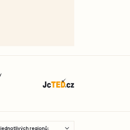
y
ě jednotlivých regionů: