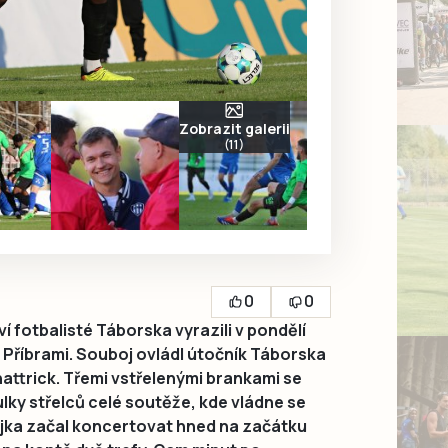
Zobrazit galerii
(11)
0
0
fotbalisté Táborska vyrazili v pondělí
do Příbrami. Souboj ovládl útočník Táborska
 hattrick. Třemi vstřelenými brankami se
lky střelců celé soutěže, kde vládne se
jka začal koncertovat hned na začátku