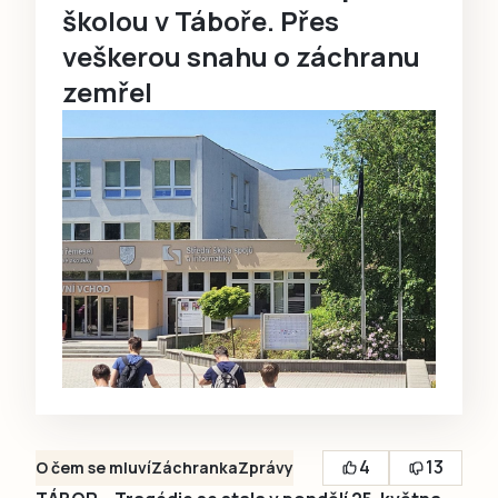
školou v Táboře. Přes
veškerou snahu o záchranu
zemřel
4
13
O čem se mluví
Záchranka
Zprávy