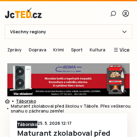
Všechny regiony
E-mail
Více
Zprávy
Doprava
Krimi
Sport
Kultura
Heslo
Blogy
Obnovit heslo
Inspirace
Čtenáři píší
Přihlásit se
Speciální přílohy
Táborsko
Přihlásit se přes Facebook
Inzerce
Maturant zkolaboval před školou v Táboře. Přes veškerou
snahu o záchranu zemřel
Ještě nemám účet, chci se
Registrovat
25. 5. 2026 12:17
Táborsko
Maturant zkolaboval před