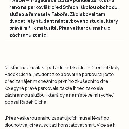
TÁBOR – Tragédie se stala v pondělí 25. května
ráno na parkovišti před Střední školou obchodu,
služeb a řemesel v Táboře. Zkolaboval tam
dvacetiletý student nástavbového studia, který
právě mířil k maturitě. Přes veškerou snahu o
záchranu zemřel.
Nešťastnou událost potvrdil redakci JčTEĎ ředitel školy
Radek Cícha. „Student zkolaboval na parkovišti ještě
před zahájením dnešního prvního zkušebního dne.
Kolegyně právě parkovala, takže ihned zavolala
záchrannou službu, která byla na místě velmi rychle,“
popsal Radek Cícha.
„Přes veškerou snahu zasahujících musel lékař po
dlouhotrvající resuscitaci konstatovat smrt. Více se k