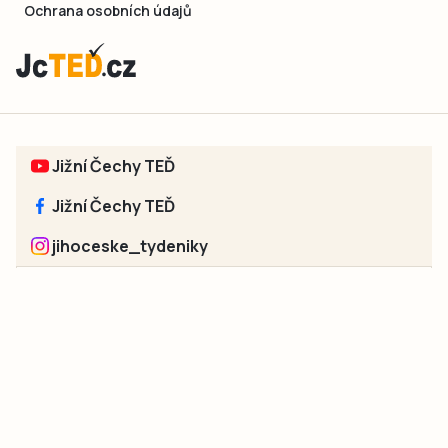
Ochrana osobních údajů
Jižní Čechy TEĎ
Jižní Čechy TEĎ
jihoceske_tydeniky
Sociální sítě jednotlivých regionů:
Jakékoliv užití obsahu, včetně převzetí článků, je bez souhlasu
společnosti Jihočeské týdeníky s.r.o. zakázáno. Souhlas lze
získat na e-mailu:
neumann@jihocesketydeniky.cz
.
2026 © Copyright Jihočeské týdeníky s.r.o.