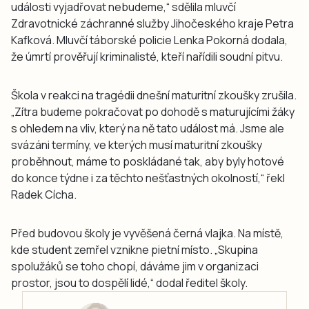
události vyjadřovat nebudeme,“ sdělila mluvčí
Zdravotnické záchranné služby Jihočeského kraje Petra
Kafková. Mluvčí táborské policie Lenka Pokorná dodala,
že úmrtí prověřují kriminalisté, kteří nařídili soudní pitvu.
Škola v reakci na tragédii dnešní maturitní zkoušky zrušila.
„Zítra budeme pokračovat po dohodě s maturujícími žáky
s ohledem na vliv, který na ně tato událost má. Jsme ale
svázáni termíny, ve kterých musí maturitní zkoušky
proběhnout, máme to poskládané tak, aby byly hotové
do konce týdne i za těchto nešťastných okolností,“ řekl
Radek Cícha.
Před budovou školy je vyvěšená černá vlajka. Na místě,
kde student zemřel vznikne pietní místo. „Skupina
spolužáků se toho chopí, dáváme jim v organizaci
prostor, jsou to dospělí lidé,“ dodal ředitel školy.