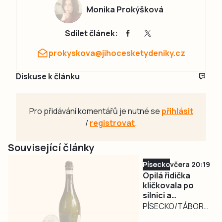
Monika Prokýšková
Sdílet článek:
prokyskova@jihocesketydeniky.cz
Diskuse k článku
Pro přidávání komentářů je nutné se
přihlásit
/
registrovat
.
Související články
Písecko
včera 20:19
Opilá řidička
kličkovala po
silnici a
ohrožovala
PÍSECKO/TÁBORSKO
ostatní.
– Nebezpečně