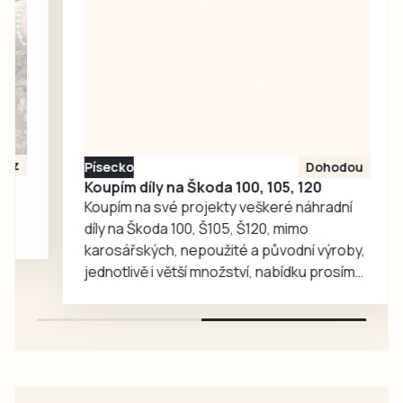
Chandlera má v
táborské
zoologické
zahradě velký
ohlas. Zájem o
medvědy baribaly
vzrostl. Zoo se
proto rozhodla, že
Písecko
Dohodou
je zájemcům
Koupím díly na Škoda 100, 105, 120
představí
Koupím na své projekty veškeré náhradní
mnohem…
díly na Škoda 100, Š105, Š120, mimo
karosářských, nepoužité a původní výroby,
jednotlivě i větší množství, nabídku prosím
pouze na e-mail: svorpi@seznam.cz.