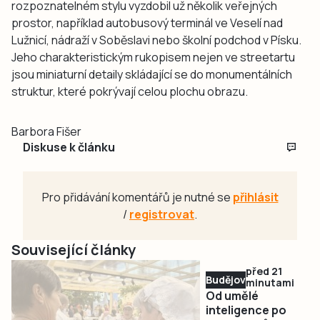
rozpoznatelném stylu vyzdobil už několik veřejných
prostor, například autobusový terminál ve Veselí nad
Lužnicí, nádraží v Soběslavi nebo školní podchod v Písku.
Jeho charakteristickým rukopisem nejen ve streetartu
jsou miniaturní detaily skládající se do monumentálních
struktur, které pokrývají celou plochu obrazu.
Barbora Fišer
Diskuse k článku
Pro přidávání komentářů je nutné se
přihlásit
/
registrovat
.
Související články
před 21
Budějovicko
minutami
Od umělé
inteligence po