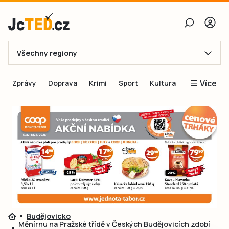
Všechny regiony
E-mail
Více
Zprávy
Doprava
Krimi
Sport
Kultura
Heslo
Blogy
Obnovit heslo
Inspirace
Čtenáři píší
Přihlásit se
Speciální přílohy
Přihlásit se přes Facebook
Inzerce
Ještě nemám účet, chci se
Registrovat
Budějovicko
Měnírnu na Pražské třídě v Českých Budějovicích zdobí