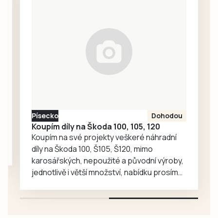
bezbariérový
mají podle plánu
přístup, novou
trvat až do 28.
dlažbu, lavičky i
listopadu.
květinovou
výzdobu. Vzniklo
tak příjemné místo
pro každodenní
setkávání,
odpočinek i
společné aktivity.
Písecko
Dohodou
Koupím díly na Škoda 100, 105, 120
Koupím na své projekty veškeré náhradní
díly na Škoda 100, Š105, Š120, mimo
karosářských, nepoužité a původní výroby,
jednotlivě i větší množství, nabídku prosím
pouze na e-mail: svorpi@seznam.cz.