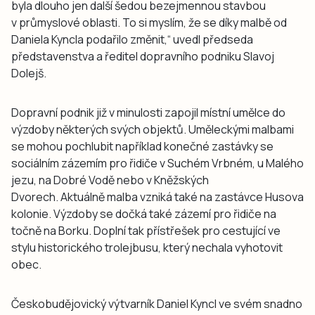
byla dlouho jen další šedou bezejmennou stavbou
v průmyslové oblasti. To si myslím, že se díky malbě od
Daniela Kyncla podařilo změnit,“ uvedl předseda
představenstva a ředitel dopravního podniku Slavoj
Dolejš.
Dopravní podnik již v minulosti zapojil místní umělce do
výzdoby některých svých objektů. Uměleckými malbami
se mohou pochlubit například konečné zastávky se
sociálním zázemím pro řidiče v Suchém Vrbném, u Malého
jezu, na Dobré Vodě nebo v Kněžských
Dvorech. Aktuálně malba vzniká také na zastávce Husova
kolonie. Výzdoby se dočká také zázemí pro řidiče na
točně na Borku. Doplní tak přístřešek pro cestující ve
stylu historického trolejbusu, který nechala vyhotovit
obec.
Českobudějovický výtvarník Daniel Kyncl ve svém snadno