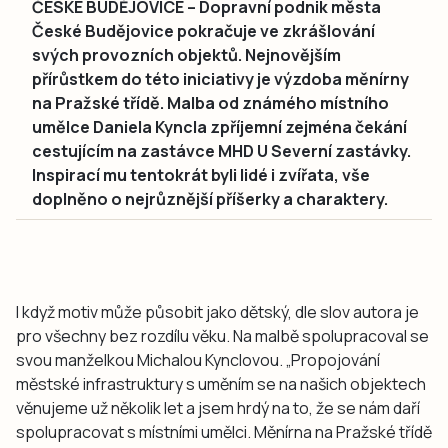
ČESKÉ BUDĚJOVICE – Dopravní podnik města
České Budějovice pokračuje ve zkrášlování
svých provozních objektů. Nejnovějším
přírůstkem do této iniciativy je výzdoba měnírny
na Pražské třídě. Malba od známého místního
umělce Daniela Kyncla zpříjemní zejména čekání
cestujícím na zastávce MHD U Severní zastávky.
Inspirací mu tentokrát byli lidé i zvířata, vše
doplněno o nejrůznější příšerky a charaktery.
I když motiv může působit jako dětský, dle slov autora je
pro všechny bez rozdílu věku. Na malbě spolupracoval se
svou manželkou Michalou Kynclovou. „Propojování
městské infrastruktury s uměním se na našich objektech
věnujeme už několik let a jsem hrdý na to, že se nám daří
spolupracovat s místními umělci. Měnírna na Pražské třídě