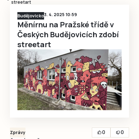
streetart
3. 4. 2025 10:59
Budějovicko
Měnírnu na Pražské třídě v
Českých Budějovicích zdobí
streetart
0
0
Zprávy