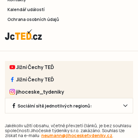
Kalendář událostí
Ochrana osobních údajů
Jižní Čechy TEĎ
Jižní Čechy TEĎ
jihoceske_tydeniky
Sociální sítě jednotlivých regionů:
Jakékoliv užití obsahu, včetně převzetí článků, je bez souhlasu
společnosti Jihočeské týdeníky s.r.o. zakázáno. Souhlas lze
získat na e-mailu:
neumann@jihocesketydeniky.cz
.