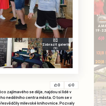
Zobrazit galerii
(9)
0
0
co zajímavého se děje, najdou si lidé v
ého nedělního centra města. O tom se v
přesvědčily milevské knihovnice. Pozvaly