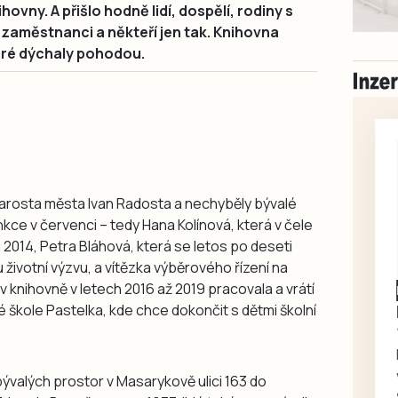
hovny. A přišlo hodně lidí, dospělí, rodiny s
í zaměstnanci a někteří jen tak. Knihovna
teré dýchaly pohodou.
starosta města Ivan Radosta a nechyběly bývalé
unkce v červenci – tedy Hana Kolínová, která v čele
 2014, Petra Bláhová, která se letos po deseti
 životní výzvu, a vítězka výběrového řízení na
 v knihovně v letech 2016 až 2019 pracovala a vrátí
Písecko
Dohodou
Koupím díly na Škoda
 škole Pastelka, kde chce dokončit s dětmi školní
100, 105, 120
Koupím na své projekty
veškeré náhradní díly na
bývalých prostor v Masarykově ulici 163 do
Škoda 100, Š105, Š120, mimo