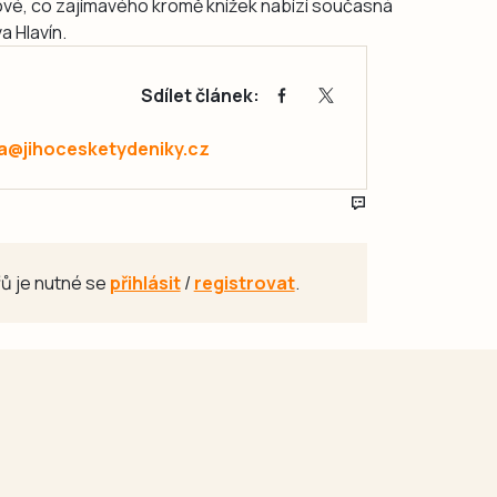
hové, co zajímavého kromě knížek nabízí současná
va Hlavín.
Sdílet článek:
a@jihocesketydeniky.cz
ů je nutné se
přihlásit
/
registrovat
.