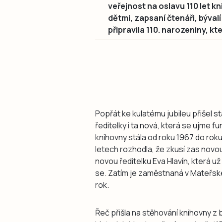
veřejnost na oslavu 110 let kni
dětmi, zapsaní čtenáři, býval
připravila 110. narozeniny, k
Popřát ke kulatému jubileu přišel 
ředitelky i ta nová, která se ujme f
knihovny stála od roku 1967 do roku
letech rozhodla, že zkusí zas novou
novou ředitelku Eva Hlavín, která už
se. Zatím je zaměstnaná v Mateřské
rok.
Řeč přišla na stěhování knihovny z 