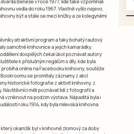
Edvarda Beneše v roce 1977, lidé také vzpomínali
karosářských, nepoužité a
knihovnu vedla do roku 1967. Vlastně vyšlo najevo,
původní výroby, jednotlivě i
ihovny být a stále se mezi knížky a ze kolegyněmi
větší množství, nabídku
prosím pouze na e-mail:
svorpi@seznam.cz.
ěvníky atraktivní program a taky bohatý rautový
aly samotné knihovnice a jejich kamarádky.
y, v oddělení dospělých čekal úkol poznávat autory
luštitele k příslušným regálům s díly, kde byla
í probíhá online na Facebooku knihovny, soutěže
i. V Bookroomu se promítaly záznamy z akcí
y historické fotografie z aktivit knihovny, z
. Návštěvníci měli poznávat lidi z fotografií a
má vzniknout na podzim výstava. Nápaditá byla i
 události roku 1914, kdy byla milevská knihovna
, který okamžik byl v knihovně zlomový za doby