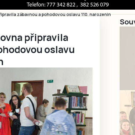
řipravila zábavnou a pohodovou oslavu 110. narozenin
Souv
ovna připravila
ohodovou oslavu
n