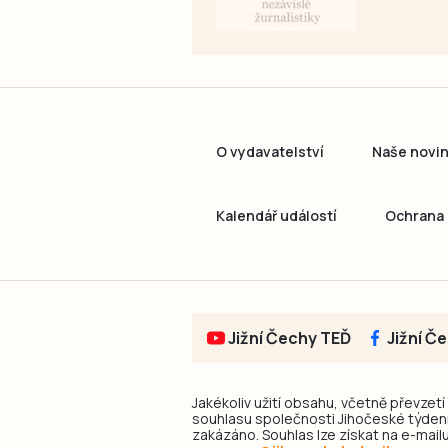
O vydavatelství
Naše novi
Kalendář událostí
Ochrana 
Jižní Čechy TEĎ
Jižní Č
Jakékoliv užití obsahu, včetně převzetí
souhlasu společnosti Jihočeské týdeník
zakázáno. Souhlas lze získat na e-mailu