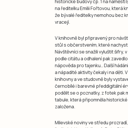
historické budovy čp. 1 na náměstí 
na ředitelku Emilii Fořtovou, která 
že bývalé ředitelky nemohou bez kn
vracejí.
V knihovně byl připravený pro návšt
stůl s občerstvením, které nachyst
Návštěvníci se snažili vyluštit šifr
podle citátu a odhalení pak zavedlo 
nápověda pro tajenku… Další hádán
a nápadité aktivity čekaly i na dět
knihovny a ve studovně byly vystaven
černobílé i barevné předdigitální éry
podělit se o poznatky, z fotek pak 
tabule, která připomněla historické
založena.
Milevské noviny ve středu prozradí