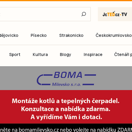
dějovicko
Písecko
Strakonicko
Českokrumlovsko
E-mail
Sport
Kultura
Blogy
Inspirace
Čtenáři p
Heslo
P
Přihlás
Ještě nemám ú