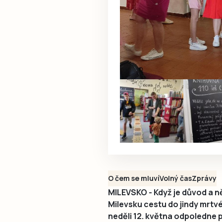
O čem se mluví
Volný čas
Zprávy
MILEVSKO - Když je důvod a ně
Milevsku cestu do jindy mrtv
neděli 12. května odpoledne 