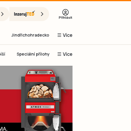
Přihlásit
Více
Jindřichohradecko
Více
íší
Speciální přílohy
Prachaticko
Inzerce
Obnovit heslo
řihlásit se
it se přes Facebook
čet, chci se
Registrovat