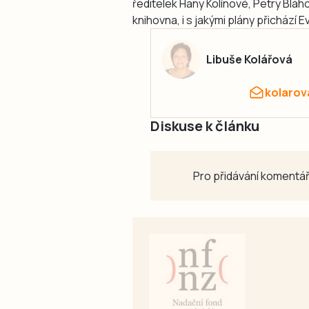
ředitelek Hany Kolínové, Petry Blá
knihovna, i s jakými plány přichází E
Libuše Kolářová
kolarov
Diskuse k článku
Pro přidávání komentář