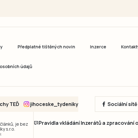
ny
Předplatné tištěných novin
Inzerce
Kontakt
osobních údajů
echy TEĎ
jihoceske_tydeniky
Sociální sít
Pravidla vkládání Inzerátů a zpracování
 článků, je bez
y s.r.o.
: