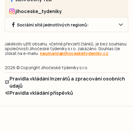
jihoceske_tydeniky
Sociální sítě jednotlivých regionů:
Jakékoliv užití obsahu, včetně převzetí článků, je bez souhlasu
společnosti Jihočeské týdeníky s.r.o. zakázáno. Souhlas lze
získat na e-mailu:
neumann@jihocesketydeniky.cz
.
2026 © Copyright Jihočeské týdeníky s.r.o.
Pravidla vkládání Inzerátů a zpracování osobních
údajů
Pravidla vkládání příspěvků
Hlavním cílem projektu „Nový vizuál webových stránek pro Jihočeské
týdeníky s.r.o." je optimalizace vizuálního stylu stávající značky a
modernizace grafického designu webu
jcted.cz
. Akcentována je funkčnost
uživatelského rozhraní webu, aby se stal moderním a přehledným zdrojem