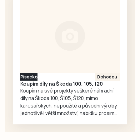
zámku a nebo z
Pivovarské ulice.
Momentálně se o
kousek dál z
Pivovarské buduje
ještě třetí přístup,
který čeká na
kolaudaci. To ale
přístupnosti
stezky nijak…
Písecko
Dohodou
Koupím díly na Škoda 100, 105, 120
Koupím na své projekty veškeré náhradní
díly na Škoda 100, Š105, Š120, mimo
karosářských, nepoužité a původní výroby,
jednotlivě i větší množství, nabídku prosím
pouze na e-mail: svorpi@seznam.cz.