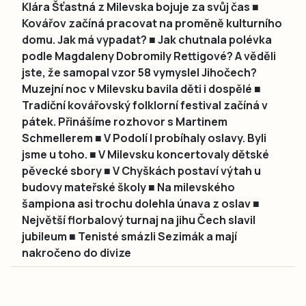
Klára Šťastná z Milevska bojuje za svůj čas ■
Kovářov začíná pracovat na proměně kulturního
domu. Jak má vypadat? ■ Jak chutnala polévka
podle Magdaleny Dobromily Rettigové? A věděli
jste, že samopal vzor 58 vymyslel Jihočech?
Muzejní noc v Milevsku bavila děti i dospělé ■
Tradiční kovářovský folklorní festival začíná v
pátek. Přinášíme rozhovor s Martinem
Schmellerem ■ V Podolí I probíhaly oslavy. Byli
jsme u toho. ■ V Milevsku koncertovaly dětské
pěvecké sbory ■ V Chyškách postaví výtah u
budovy mateřské školy ■ Na milevského
šampiona asi trochu dolehla únava z oslav ■
Největší florbalový turnaj na jihu Čech slavil
jubileum ■ Tenisté smázli Sezimák a mají
nakročeno do divize