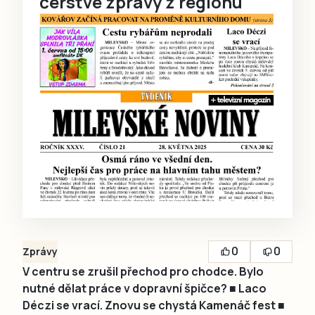
čerstvé zprávy z regionu
0
0
Zprávy
V centru se zrušil přechod pro chodce. Bylo
nutné dělat práce v dopravní špičce? ■ Laco
Déczi se vrací. Znovu se chystá Kamenáč fest ■