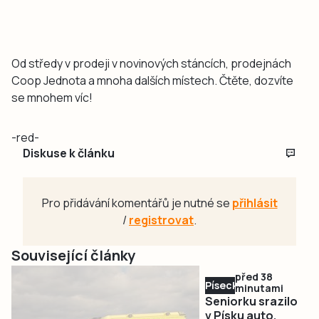
Od středy v prodeji v novinových stáncích, prodejnách
Coop Jednota a mnoha dalších místech. Čtěte, dozvíte
se mnohem víc!
-red-
Diskuse k článku
Pro přidávání komentářů je nutné se
přihlásit
/
registrovat
.
Související články
před 38
Písecko
minutami
Seniorku srazilo
v Písku auto,