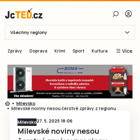
Všechny regiony
E-mail
Více
Zprávy
Doprava
Krimi
Sport
Kultura
Heslo
Blogy
Obnovit heslo
Inspirace
Čtenáři píší
Přihlásit se
Speciální přílohy
Milevsko
Přihlásit se přes Facebook
Inzerce
Milevské noviny nesou čerstvé zprávy z regionu
Ještě nemám účet, chci se
Registrovat
27. 5. 2025 18:06
Milevsko
Milevské noviny nesou