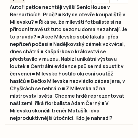
Autoři petice nechtějí vyšší SenioHouse v
Bernarticích. Proč? ■ Kdy se otevře koupaliště v
Milevsku? ■ Říká se, že milevští fotbalisté si na
přírodní trávě už tuto sezonu doma nezahrají. Je
to pravda? ■ Akce Milevsko sobě lákala i přes
nepřízeň počasí ■ Nadějkovský zámek vzkvétal,
dnes chátrá ■ Kašpárkovo království se
představilo v muzeu. Nabízí unikátní výstavu
loutek ■ Centrální evidence psů se má spustit v
červenci ■ Milevsko hostilo okresní soutěž
hasičů ■ Béčko Milevska nezvládlo zápas jara, v
Chyškách se nehrálo ■ Z Milevska až na
mistrovství světa. Chceme hrdě reprezentovat
naši zemi, říká florbalista Adam Černý ■ V
Milevsku skončili trenér Matušík i dva
nejproduktivnější útočníci. Kdo je nahradí?