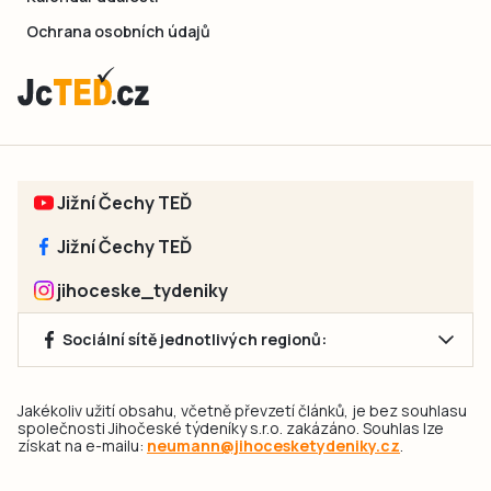
Ochrana osobních údajů
Jižní Čechy TEĎ
Jižní Čechy TEĎ
jihoceske_tydeniky
Sociální sítě jednotlivých regionů:
Jakékoliv užití obsahu, včetně převzetí článků, je bez souhlasu
společnosti Jihočeské týdeníky s.r.o. zakázáno. Souhlas lze
získat na e-mailu:
neumann@jihocesketydeniky.cz
.