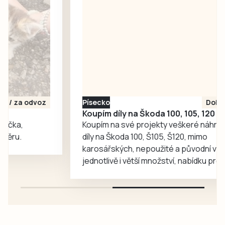
přebytek jablek a
zároveň si
připomenout
dětství a vůně
domova. Skvělý
teplý i studený, k
obědu i ke
vzpomínání.
Písecko
Dohodou
Koupím díly na Škoda 100, 105, 120
Koupím na své projekty veškeré náhradní
díly na Škoda 100, Š105, Š120, mimo
karosářských, nepoužité a původní výroby,
jednotlivě i větší množství, nabídku prosím
pouze na e-mail: svorpi@seznam.cz.