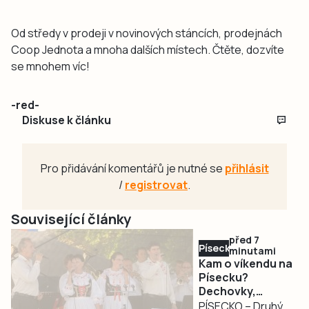
Od středy v prodeji v novinových stáncích, prodejnách
Coop Jednota a mnoha dalších místech. Čtěte, dozvíte
se mnohem víc!
-red-
Diskuse k článku
Pro přidávání komentářů je nutné se
přihlásit
/
registrovat
.
Související články
před 7
Písecko
minutami
Kam o víkendu na
Písecku?
Dechovky,
pohádkový les,
PÍSECKO – Druhý