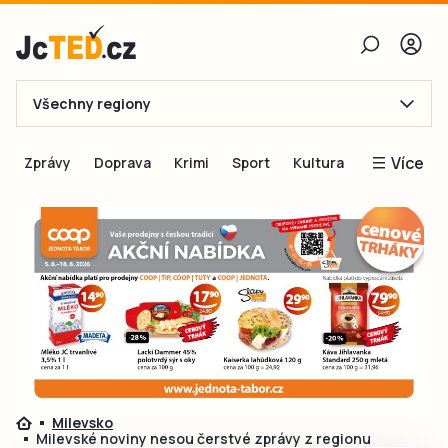
Všechny regiony
E-mail
Více
Zprávy
Doprava
Krimi
Sport
Kultura
Heslo
Blogy
Obnovit heslo
Inspirace
Čtenáři píší
Přihlásit se
Speciální přílohy
Přihlásit se přes Facebook
Inzerce
Ještě nemám účet, chci se
Registrovat
Milevsko
Milevské noviny nesou čerstvé zprávy z regionu