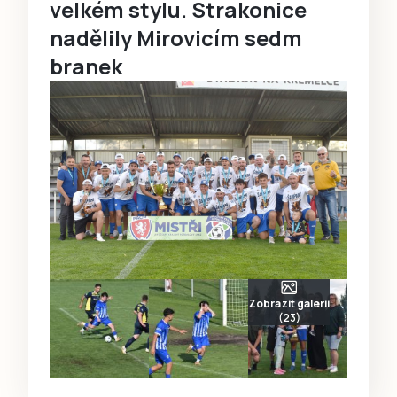
velkém stylu. Strakonice
nadělily Mirovicím sedm
branek
Zobrazit galerii
(23)