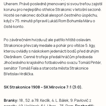
Uherem. Právě posledně jmenovaný si svou trefou zajistil
korunu pro nejlepšího střelce Strakonic v letošní sezoně.
Hosté se nakonec dočkali alespoň čestného úspěchu,
když v 75. minutě připravil Lukáš Rom Bohumila Máru o
čisté konto.
Po závěrečném hvizdu už ale patřilo hřiště oslavám.
Strakonice převzaly medaile a pohár pro vítěze 5. ligy,
kterou ovládly s náskokem jedenácti bodů před druhým
Olešníkem. Cenné trofeje předali hráčům předseda
Jihočeského krajského fotbalového svazu Tomáš Pintér,
senátor Tomáš Fiala a starosta města Strakonice
Břetislav Hrdlička.
SK Strakonice 1908 – SK Mirovice 7:1 (3:0).
Branky:
18., 52. a 78. Keclík, 4. L. Bálek, 9. Pavlovič z