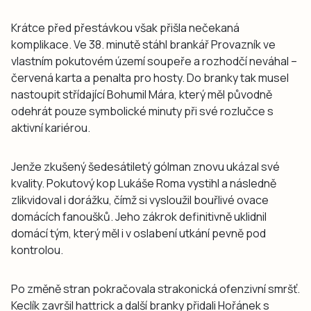
Krátce před přestávkou však přišla nečekaná
komplikace. Ve 38. minutě stáhl brankář Provazník ve
vlastním pokutovém území soupeře a rozhodčí neváhal –
červená karta a penalta pro hosty. Do branky tak musel
nastoupit střídající Bohumil Mára, který měl původně
odehrát pouze symbolické minuty při své rozlučce s
aktivní kariérou.
Jenže zkušený šedesátiletý gólman znovu ukázal své
kvality. Pokutový kop Lukáše Roma vystihl a následně
zlikvidoval i dorážku, čímž si vysloužil bouřlivé ovace
domácích fanoušků. Jeho zákrok definitivně uklidnil
domácí tým, který měl i v oslabení utkání pevně pod
kontrolou.
Po změně stran pokračovala strakonická ofenzivní smršť.
Keclík završil hattrick a další branky přidali Hořánek s