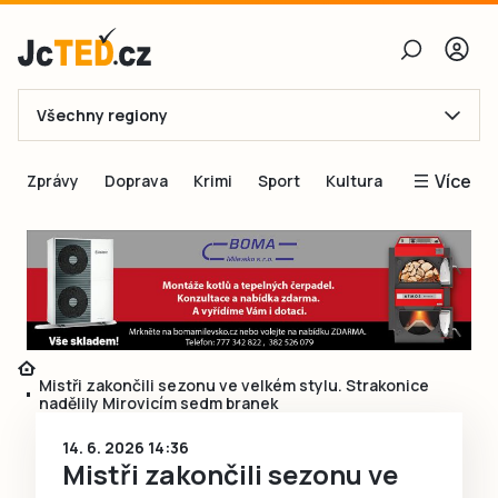
Všechny regiony
E-mail
Více
Zprávy
Doprava
Krimi
Sport
Kultura
Heslo
Blogy
Obnovit heslo
Inspirace
Čtenáři píší
Přihlásit se
Speciální přílohy
Přihlásit se přes Facebook
Inzerce
Mistři zakončili sezonu ve velkém stylu. Strakonice
nadělily Mirovicím sedm branek
Ještě nemám účet, chci se
Registrovat
14. 6. 2026 14:36
Mistři zakončili sezonu ve