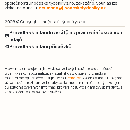
společnosti Jihočeské týdeníky s.r.o. zakázáno. Souhlas lze
získat na e-mailu:
neumann@jihocesketydeniky.cz
.
2026 © Copyright Jihočeské týdeníky s.r.o.
Pravidla vkládání Inzerátů a zpracování osobních
údajů
Pravidla vkládání příspěvků
Hlavním cílem projektu „Nový vizuál webových stránek pro Jihočeské
týdeníky s.r.o." je optimalizace vizuálního stylu stávající značky a
modernizace grafického designu webu
jcted.cz
. Akcentována je funkčnost
uživatelského rozhraní webu, aby se stal moderním a přehledným zdrojem
důležitých a ověřených informací pro veřejnost. Projekt má zvýšit efektivitu a
zabezpečení poskytovaných služeb.
Projekt byl spolufinancován Evropskou unií z nástroje NextGenerationEU.