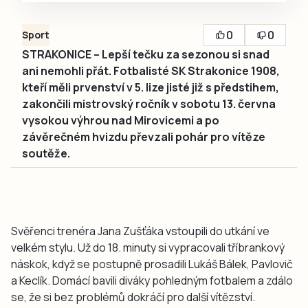
0
0
Sport
STRAKONICE – Lepší tečku za sezonou si snad
ani nemohli přát. Fotbalisté SK Strakonice 1908,
kteří měli prvenství v 5. lize jisté již s předstihem,
zakončili mistrovský ročník v sobotu 13. června
vysokou výhrou nad Mirovicemi a po
závěrečném hvizdu převzali pohár pro vítěze
soutěže.
Svěřenci trenéra Jana Zušťáka vstoupili do utkání ve
velkém stylu. Už do 18. minuty si vypracovali tříbrankový
náskok, když se postupně prosadili Lukáš Bálek, Pavlovič
a Keclík. Domácí bavili diváky pohledným fotbalem a zdálo
se, že si bez problémů dokráčí pro další vítězství.