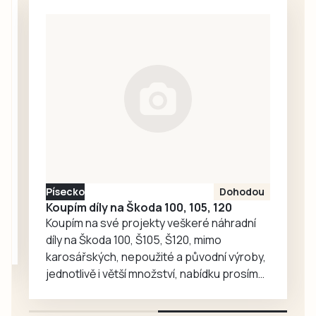
vyzvou Kaplici.
První mistrák čeká
také třetiligové
dorostence FC
Písek, kteří poměří
síly s Rokycany. V
neděli se na
hradišťském
motodromu
pojede cyklistický
závod Galaxy
Písecko
Dohodou
CykloŠvec
Koupím díly na Škoda 100, 105, 120
kritérium Hradiště
Koupím na své projekty veškeré náhradní
2026. Příprava…
díly na Škoda 100, Š105, Š120, mimo
karosářských, nepoužité a původní výroby,
jednotlivě i větší množství, nabídku prosím
pouze na e-mail: svorpi@seznam.cz.