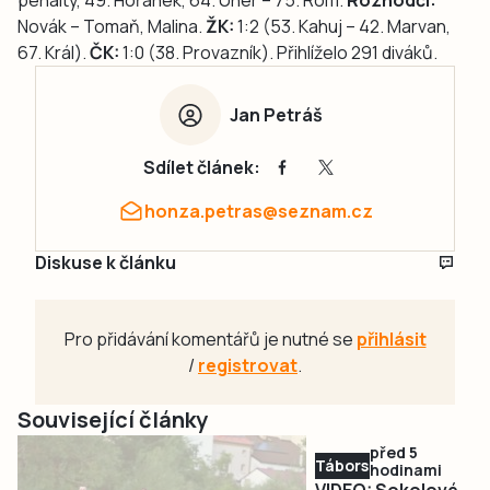
penalty, 49. Hořánek, 64. Uher – 75. Rom.
Rozhodčí:
Novák – Tomaň, Malina.
ŽK:
1:2 (53. Kahuj – 42. Marvan,
67. Král).
ČK:
1:0 (38. Provazník). Přihlíželo 291 diváků.
Jan Petráš
Sdílet článek:
honza.petras@seznam.cz
Diskuse k článku
Pro přidávání komentářů je nutné se
přihlásit
/
registrovat
.
Související články
před 5
Táborsko
hodinami